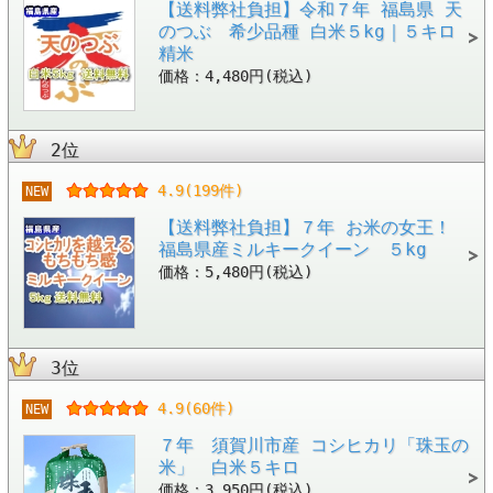
【送料弊社負担】令和７年 福島県 天
のつぶ 希少品種 白米５kg｜５キロ
精米
価格：4,480円(税込)
2位
4.9(199件)
NEW
【送料弊社負担】７年 お米の女王！
福島県産ミルキークイーン ５kg
価格：5,480円(税込)
3位
4.9(60件)
NEW
７年 須賀川市産 コシヒカリ「珠玉の
米」 白米５キロ
価格：3,950円(税込)