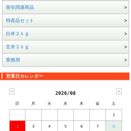
衛生関連商品
特産品セット
白米２ｋｇ
玄米２ｋｇ
業務用
営業日カレンダー
2026/08
日
月
火
水
木
金
土
1
2
3
4
5
6
7
8