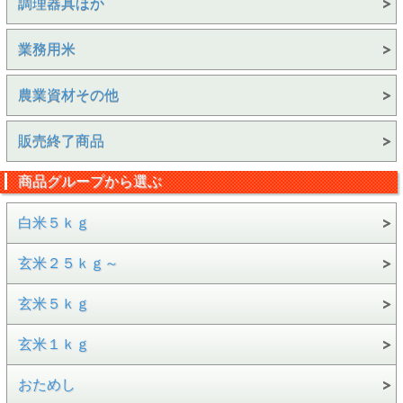
調理器具ほか
業務用米
農業資材その他
販売終了商品
商品グループから選ぶ
白米５ｋｇ
玄米２５ｋｇ～
玄米５ｋｇ
玄米１ｋｇ
おためし