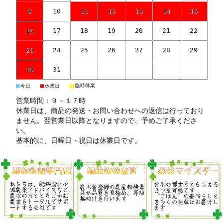
9
10
11
12
13
14
15
16
17
18
19
20
21
22
23
24
25
26
27
28
29
30
31
■
■
■
臨時休業
今日
休業日
営業時間：９－１７時
休業日は、商品の発送・お問い合わせへの返信は行っており
ません。翌営業日以降となりますので、予めご了承くださ
い。
基本的に、日曜日・祝日は休業日です。