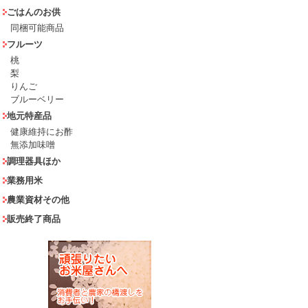
ごはんのお供
同梱可能商品
フルーツ
桃
梨
りんご
ブルーベリー
地元特産品
健康維持にお酢
無添加味噌
調理器具ほか
業務用米
農業資材その他
販売終了商品