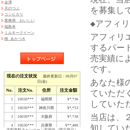
会津
を募集し
天のつぶ
コシヒカリ
業務用 おいしい
◆アフィ
福島米
ミルキークイーン
アフィリ
桃 あかつき
するパー
売実績に
です。
あなた様
ていただ
していた
当店は、
知してい
送料無料キャンペーン実施中（限定商品）