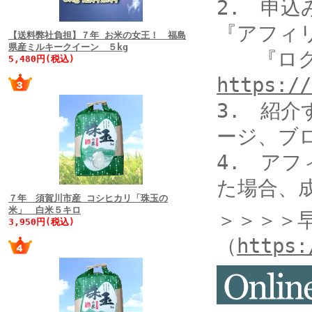
2. 申
『アフィ
【送料弊社負担】７年 お米の女王！ 福島
県産ミルキークイーン ５kg
『ログ
5,480円(税込)
https://
3. 紹
ージ、ブ
4. ア
た場合、
７年 須賀川市産 コシヒカリ「珠玉の
米」 白米５キロ
＞＞＞＞
3,950円(税込)
（
https: