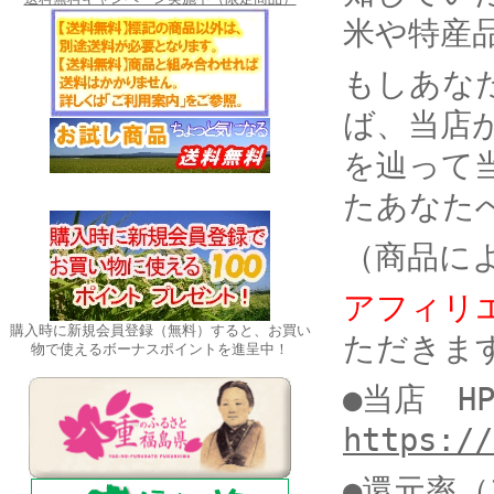
米や特産
もしあな
ば、当店
を辿って
たあなた
（商品に
アフィリ
購入時に新規会員登録（無料）すると、お買い
ただきま
物で使えるボーナスポイントを進呈中！
●当店 H
https://
●還元率