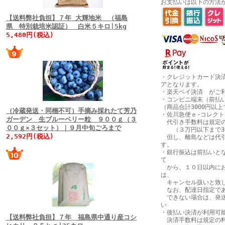
お支払いは以下の方法
【送料弊社負担】７年 大輝地米 （福島
県 特別栽培米認証） 白米５キロ|5kg
5,480円(税込)
・クレジットカード決
アとなります。
・楽天ペイ決済 がご
・コンビニ端末（前払
（商品合計3000円以
（冷蔵発送・同梱不可）手摘み採れたて芳乃
・佐川急便ｅ-コレク
ガーデン 生ブルーベリー粒 ９００ｇ（３
代引き手数料は規定の
００ｇ×３セット）｜９月中旬ごろまで
（３万円以下まで30
2,592円(税込)
但し、離島などは代引
す。
・銀行振込は前払いと
て
から、１０日以内にお
は、
キャンセル扱いと致
なお、配達日指定であ
できない場合は、発送
い
・後払い決済が利用可
【送料弊社負担】７年 福島県中通り産コシ
決済手数料は規定の料