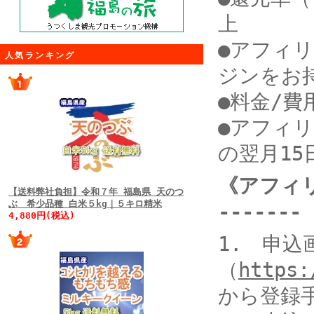
上
●アフィ
人気ランキング
ジンをお
●料金/
●アフィ
の翌月15
《アフィリエ
【送料弊社負担】令和７年 福島県 天のつ
ぶ 希少品種 白米５kg｜５キロ精米
-------
4,880円(税込)
1. 申込
（
https:
から登録