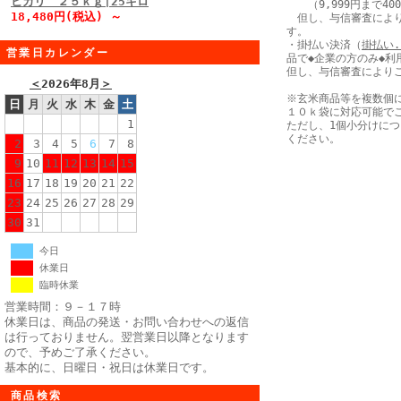
ヒカリ ２５ｋｇ|25キロ
（9,999円まで40
18,480円(税込) ～
但し、与信審査により
す。
・掛払い決済（
掛払い.
営業日カレンダー
品で◆企業の方のみ◆利
但し、与信審査により
＜
2026年8月
＞
※玄米商品等を複数個
日
月
火
水
木
金
土
１０ｋ袋に対応可能で
1
ただし、1個小分けに
ください。
2
3
4
5
6
7
8
9
10
11
12
13
14
15
16
17
18
19
20
21
22
23
24
25
26
27
28
29
30
31
今日
休業日
臨時休業
営業時間：９－１７時
休業日は、商品の発送・お問い合わせへの返信
は行っておりません。翌営業日以降となります
ので、予めご了承ください。
基本的に、日曜日・祝日は休業日です。
商品検索