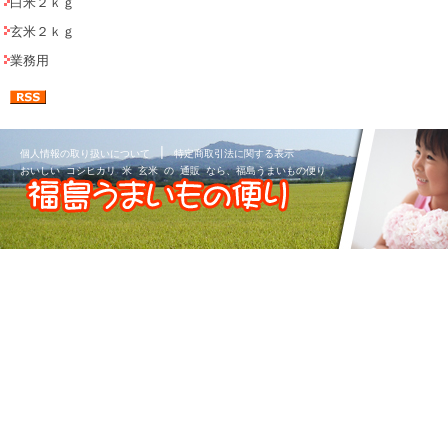
白米２ｋｇ
玄米２ｋｇ
業務用
|
個人情報の取り扱いについて
特定商取引法に関する表示
おいしい コシヒカリ 米 玄米 の 通販 なら、福島うまいもの便り