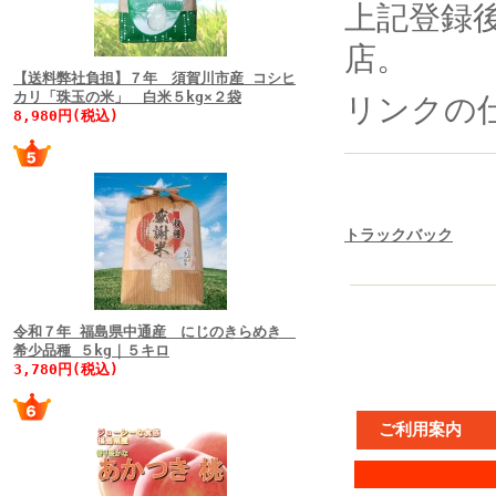
上記登録
店。
【送料弊社負担】７年 須賀川市産 コシヒ
カリ「珠玉の米」 白米５kg×２袋
リンクの
8,980円(税込)
トラックバック
令和７年 福島県中通産 にじのきらめき
希少品種 ５kg｜５キロ
3,780円(税込)
ご利用案内