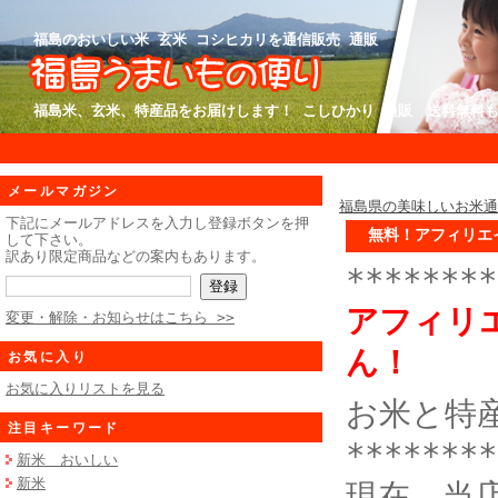
福島のおいしい米 玄米 コシヒカリを通信販売 通販
福島米、玄米、特産品をお届けします！ こしひかり 通販 送料無料
メールマガジン
福島県の美味しいお米
下記にメールアドレスを入力し登録ボタンを押
無料！アフィリエ
して下さい。
訳あり限定商品などの案内もあります。
********
アフィリ
変更・解除・お知らせはこちら >>
ん！
お気に入り
お気に入りリストを見る
お米と特
注目キーワード
********
新米 おいしい
新米
現在、当