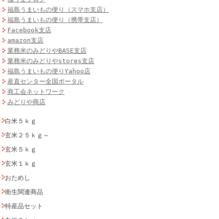
福島うまいもの便り（スマホ支店）
福島うまいもの便り（携帯支店）
Facebook支店
amazon支店
業務米のみどりやBASE支店
業務米のみどりやstores支店
福島うまいもの便りYahoo店
産直センター全国ポータル
商工会ネットワーク
みどりや商店
白米５ｋｇ
玄米２５ｋｇ～
玄米５ｋｇ
玄米１ｋｇ
おためし
衛生関連商品
特産品セット