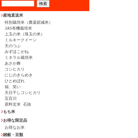
産地直送米
特別栽培米（農薬節減米）
JAS有機栽培米
上玉の米（珠玉の米）
ミルキークイーン
天のつぶ
みずほこがね
ミネラル栽培米
あさか舞
コシヒカリ
にじのきらめき
ひとめぼれ
福、笑い
天日干しコシヒカリ
五百川
原料玄米 石抜
もち米
お得な限定品
お得なお米
雑穀・豆類