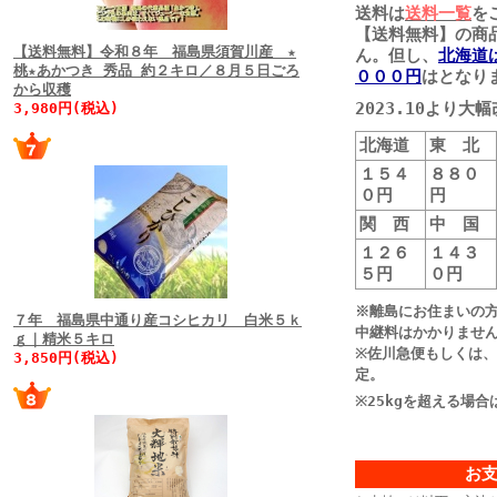
送料は
送料一覧
を
【送料無料】の商
【送料無料】令和８年 福島県須賀川産 ★
ん。但し、
北海道
桃★あかつき 秀品 約２キロ／８月５日ごろ
０００円
はとなり
から収穫
2023.10より
3,980円(税込)
北海道
東 北
１５４
８８０
０円
円
関 西
中 国
１２６
１４３
５円
０円
※離島にお住まいの
７年 福島県中通り産コシヒカリ 白米５ｋ
中継料はかかりませ
ｇ｜精米５キロ
※佐川急便もしくは
3,850円(税込)
定。
※25kgを超える場
お