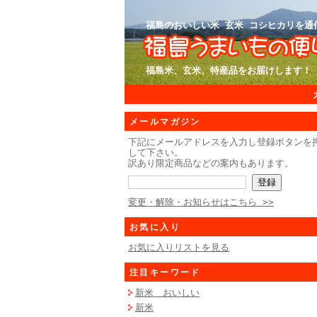
福島のおいしい米 玄米 コシヒカリを通
福島米、玄米、特産品をお届けします！ 
メールマガジン
下記にメールアドレスを入力し登録ボタンを
して下さい。
訳あり限定商品などの案内もあります。
変更・解除・お知らせはこちら >>
お気に入り
お気に入りリストを見る
注目キーワード
新米 おいしい
新米