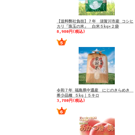
【送料弊社負担】７年 須賀川市産 コシヒ
カリ「珠玉の米」 白米５kg×２袋
8,980円(税込)
令和７年 福島県中通産 にじのきらめき
希少品種 ５kg｜５キロ
3,780円(税込)