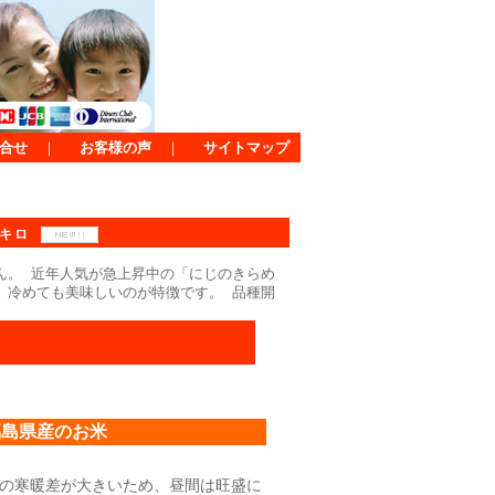
合せ
｜
お客様の声
｜
サイトマップ
５キロ
ん。 近年人気が急上昇中の「にじのきらめ
、冷めても美味しいのが特徴です。 品種開
福島県産のお米
の寒暖差が大きいため、昼間は旺盛に