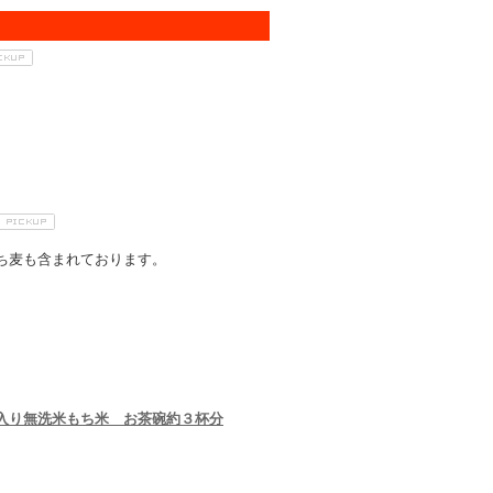
ち麦も含まれております。
入り無洗米もち米 お茶碗約３杯分