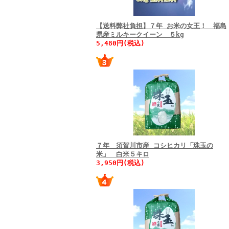
【送料弊社負担】７年 お米の女王！ 福島
県産ミルキークイーン ５kg
5,480円(税込)
７年 須賀川市産 コシヒカリ「珠玉の
米」 白米５キロ
3,950円(税込)