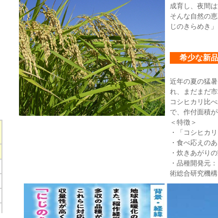
成育し、夜間は
そんな自然の恵
じのきらめき」
希少な新
近年の夏の猛暑
れ、まだまだ市
コシヒカリ比べ
で、作付面積が
＜特徴＞
・「コシヒカリ
・食べ応えのあ
・炊きあがりの
・品種開発元：
術総合研究機構