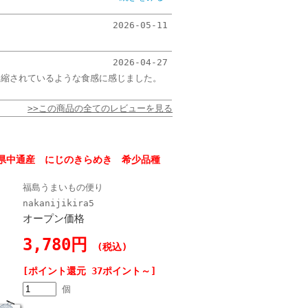
2026-05-11
2026-04-27
凝縮されているような食感に感じました。
>>この商品の全てのレビューを見る
県中通産 にじのきらめき 希少品種
福島うまいもの便り
nakanijikira5
オープン価格
3,780円
(税込)
[ポイント還元 37ポイント～]
個