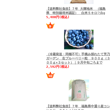
【送料弊社負担】７年 大輝地米 （福島
県 特別栽培米認証） 白米５キロ|5kg
5,480円(税込)
（冷蔵発送・同梱不可）手摘み採れたて芳乃
ガーデン 生ブルーベリー粒 ９００ｇ（３
００ｇ×３セット）｜９月中旬ごろまで
2,592円(税込)
【送料弊社負担】７年 福島県中通り産コシ