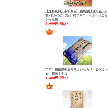
【送料無料】令和８年 福島県須賀川産 ★
桃★あかつき 秀品 約２キロ／８月５日ごろ
から収穫
3,980円(税込)
７年 福島県中通り産コシヒカリ 白米５ｋ
ｇ｜精米５キロ
3,850円(税込)