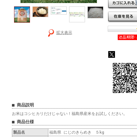
拡大表示
■ 商品説明
お米はコシヒカリだけじゃない！福島県産米をお試しください。
■ 商品仕様
製品名
福島県 にじのきらめき ５kg