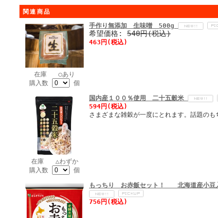
関連商品
手作り無添加 生味噌 500g
希望価格:
540円(税込)
463円(税込)
在庫 ○あり
購入数
個
国内産１００％使用 二十五穀米
594円(税込)
さまざまな雑穀が一度にとれます。話題のも
在庫 △わずか
購入数
個
もっちり お赤飯セット！ 北海道産小豆
756円(税込)