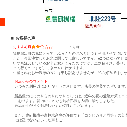
■ お客様の声
おすすめ度
アキ様
福島県出身の私にとって、ふるさとのお米をいつも利用させて頂い
ただ、今回注文したお米に関しては厳しいですが、★2つになってい
いつも注文しているお米と変えてみたのですが、全然粘りけ、香り
って行くのですが、てきめんにわかります。
生産されたお米農家の方には申し訳ありませんが、私の好みではな
お店からのコメント
いつもご利用誠にありがとうございます。店長の佐藤でございます
新品種のにじのきらめきにつきましては、近年の夏の猛暑対策でコ
ております。管内のＪＡでも栽培面積を大幅に増やしました。
高温耐性が強く栽培しやすい特性がございます。
また、農研機構や農林水産省の評価でも「コシヒカリと同等」の良
には及ばないといった声もご
...