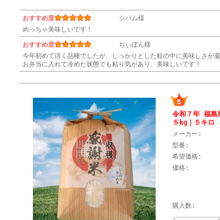
おすすめ度
シバム様
めっちゃ美味しいです！
おすすめ度
ぢぃぽん様
今年初めて頂く品種でしたが、しっかりとした粒の中に美味しさが
お弁当に入れて冷めた状態でも粘り気があり、美味しいです！
令和７年 福島
５kg｜５キロ
メーカー:
型番:
希望価格:
価格:
購入数: