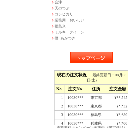
会津
天のつぶ
コシヒカリ
業務用 おいしい
福島米
ミルキークイーン
桃 あかつき
送料無料キャンペーン実施中（限定商品）