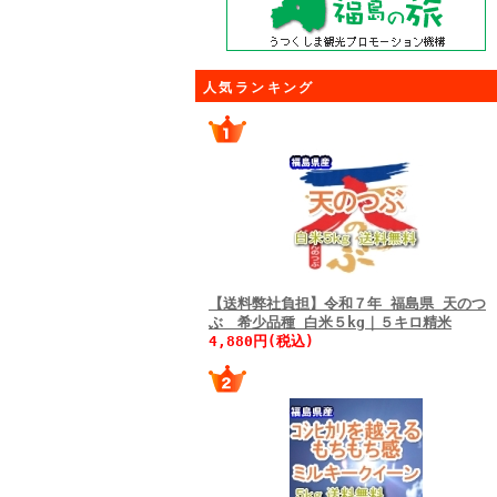
人気ランキング
【送料弊社負担】令和７年 福島県 天のつ
ぶ 希少品種 白米５kg｜５キロ精米
4,880円(税込)