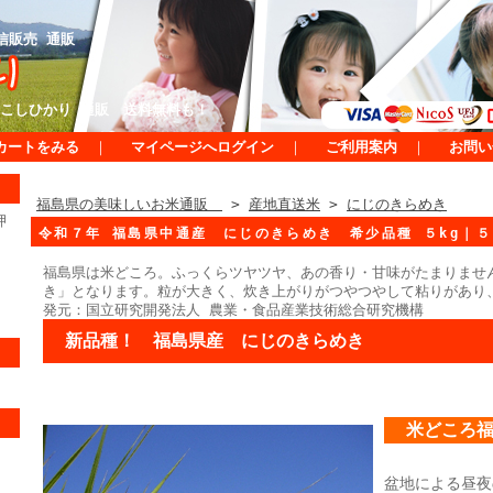
信販売 通販
こしひかり 通販 送料無料も！
カートをみる
｜
マイページへログイン
｜
ご利用案内
｜
お問い
福島県の美味しいお米通販
>
産地直送米
>
にじのきらめき
押
令和７年 福島県中通産 にじのきらめき 希少品種 ５kg｜
福島県は米どころ。ふっくらツヤツヤ、あの香り・甘味がたまりませ
き」となります。粒が大きく、炊き上がりがつやつやして粘りがあり
発元：国立研究開発法人 農業・食品産業技術総合研究機構
新品種！ 福島県産 にじのきらめき
米どころ
盆地による昼夜