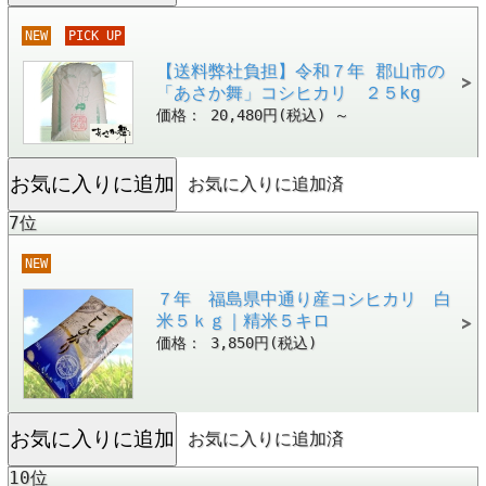
NEW
PICK UP
【送料弊社負担】令和７年 郡山市の
「あさか舞」コシヒカリ ２５kg
価格： 20,480円(税込)
～
お気に入りに追加済
7位
NEW
７年 福島県中通り産コシヒカリ 白
米５ｋｇ｜精米５キロ
価格： 3,850円(税込)
お気に入りに追加済
10位