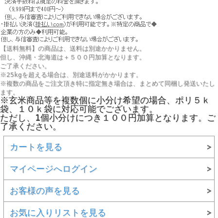
[ポイント還元 5ポイント～]
注文
国内産１００％使用 二十五穀米
【送料無料】の商品は、送料は別途かかりません。
但し、
沖縄・北海道は＋５００円
加算となります。
『国内産100％使用 二十五穀米』は
ご了承ください。
らかさ、炊きあがりの色を追及 し、
※25kgを超える場合は、別途送料がかかります。
きわりにして粒を揃えることで実現し
※複数の商品をご注文頂き特に指定無き場合は、まとめて同梱し発送いたし
ます。
お米を炊く際に混ぜるだけで、現代人
※玄米商品等を複数個に小分け希望の場合、ポリ５ｋ
とれます。
袋、１０ｋ袋に対応可能でございます。
ただし、1個小分けにつき１００円加算となります。ご
丸麦・青玄米・もち玄米・押麦・黒米
了承ください。
赤米・緑米・もち麦・きび・ひえ・ア
商品説明
大豆・挽割黒大豆・挽割小豆・挽割は
カートを見る
けの雑穀を贅沢にも「国産」にこだわ
必要なだけ使うことができるよう３
マイページへログイン
が ６個セットとなっております。
お客様の声を見る
お米２～３合に対して、１袋（３０ｇ
大変ご好評だった「十八穀米」は生産
お気に入りリストを見る