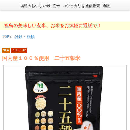
福島のおいしい米 玄米 コシヒカリを通信販売 通販
福島の美味しい玄米、お米をお気軽に通販で！
TOP
雑穀・豆類
>
NEW
PICK UP
国内産１００％使用 二十五穀米