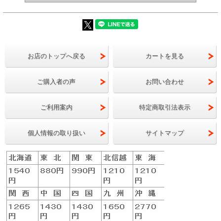
お店のトップへ戻る
カートを見る
ご購入者の声
お問い合わせ
栄養満点の玄米とビタミン、ミネラル、食物繊維など様々な
栄養素が多く含まれた雑穀が二十五種類も入っています。
ご利用案内
特定商取引法表示
生活習慣病や栄養バランスが気になる方には特におすすめで
す！
個人情報の取り扱い
サイトマップ
食べやすさとやわらかさ、炊きあがりの美しさを追求し、粒
の大きな雑穀をひきわりにして粒をそろえることで、 今ま
でにないやさしい食感を実現しました。