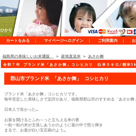
売 通販
ひかり 通販 送料無料も！
カートをみる
｜
マイページへログイン
｜
ご利用案内
｜
お
福島県の美味しいお米通販
>
産地直送米
>
あさか舞
令和７年 ブランド米「あさか舞」コシヒカリ 白米５キロ/精米5
郡山市ブランド米 「あさか舞」 コシヒカリ
ブランド米「あさか舞」コシヒカリです。
毎年安定した美味しさで定評があり、福島県郡山市のすすめる「あさか舞
日本人で良かった…
お釜を開けるとふわ～っと立ち上る米の香
一粒一粒の米が主張しあうかのように釜の中で照り輝き
まるで、お釜が白い宝石箱のよう…