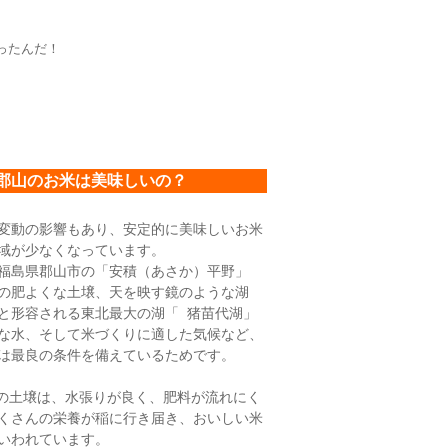
ったんだ！
郡山のお米は美味しいの？
変動の影響もあり、安定的に美味しいお米
域が少なくなっています。
島県郡山市の「安積（あさか）平野」
の肥よくな土壌、天を映す鏡のような湖
と形容される東北最大の湖「 猪苗代湖」
な水、そして米づくりに適した気候など、
は最良の条件を備えているためです。
の土壌は、水張りが良く、肥料が流れにく
くさんの栄養が稲に行き届き、おいしい米
いわれています。