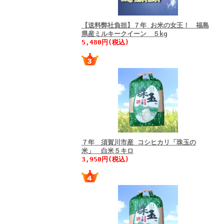
【送料弊社負担】７年 お米の女王！ 福島
県産ミルキークイーン ５kg
5,480円(税込)
７年 須賀川市産 コシヒカリ「珠玉の
米」 白米５キロ
3,950円(税込)