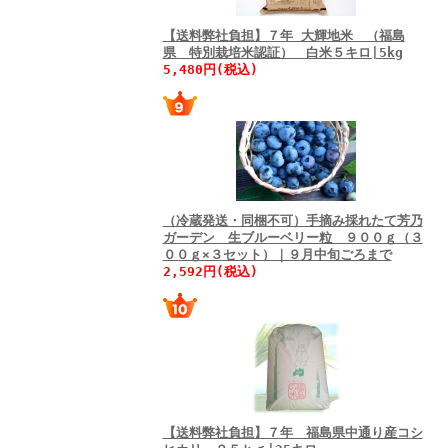
【送料弊社負担】７年 大輝地米 （福島
県 特別栽培米認証） 白米５キロ|5kg
5,480円(税込)
（冷蔵発送・同梱不可）手摘み採れたて芳乃
ガーデン 生ブルーベリー粒 ９００ｇ（３
００ｇ×３セット）｜９月中旬ごろまで
2,592円(税込)
【送料弊社負担】７年 福島県中通り産コシ