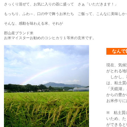
さっくり混ぜて、お気に入りの器に盛って さぁ「いただきます！」
もっちり、ふわ～、口の中で舞うお米たち ご飯って、こんなに美味しか
そんな、感動を味わえる米、それが
郡山産ブランド米
お米マイスターお勧めのコシヒカリ１等米の玄米です。
なんで
現在、気候
がとれる地
しかし、福
は、粘土質
「天鏡湖」
からの豊か
お米作りに
※ 粘土質
いため、た
ができると