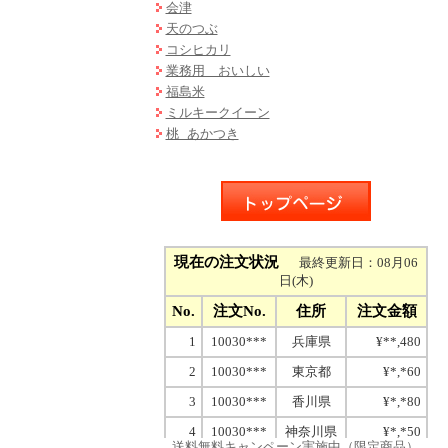
会津
天のつぶ
コシヒカリ
業務用 おいしい
福島米
ミルキークイーン
桃 あかつき
送料無料キャンペーン実施中（限定商品）