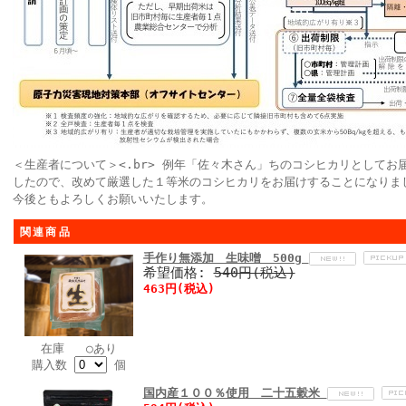
＜生産者について＞<.br> 例年「佐々木さん」ちのコシヒカリとして
したので、改めて厳選した１等米のコシヒカリをお届けすることになりま
今後ともよろしくお願いいたします。
関連商品
手作り無添加 生味噌 500g
希望価格:
540円(税込)
463円(税込)
在庫 ○あり
購入数
個
国内産１００％使用 二十五穀米