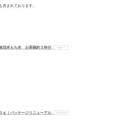
も含まれております。
無洗米もち米 お茶碗約３杯分
４０ｇ｜パッケージリニューアル