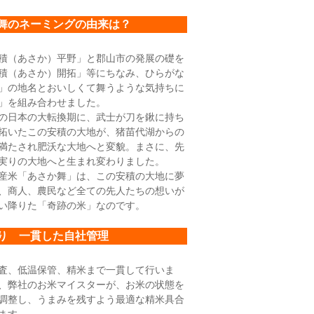
舞のネーミングの由来は？
積（あさか）平野」と郡山市の発展の礎を
積（あさか）開拓」等にちなみ、ひらがな
」の地名とおいしくて舞うような気持ちに
」を組み合わせました。
日本の大転換期に、武士が刀を鍬に持ち
拓いたこの安積の大地が、猪苗代湖からの
満たされ肥沃な大地へと変貌。まさに、先
実りの大地へと生まれ変わりました。
米「あさか舞」は、この安積の大地に夢
、商人、農民など全ての先人たちの想いが
い降りた「奇跡の米」なのです。
り 一貫した自社管理
査、低温保管、精米まで一貫して行いま
、弊社のお米マイスターが、お米の状態を
調整し、うまみを残すよう最適な精米具合