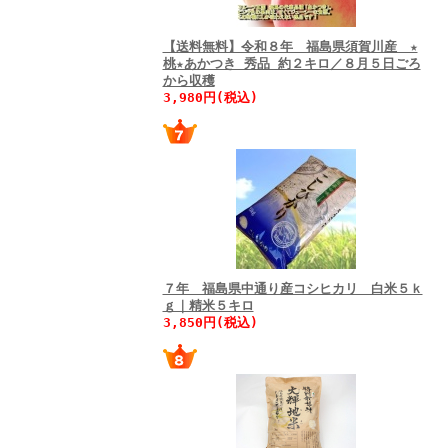
【送料無料】令和８年 福島県須賀川産 ★
桃★あかつき 秀品 約２キロ／８月５日ごろ
から収穫
3,980円(税込)
７年 福島県中通り産コシヒカリ 白米５ｋ
ｇ｜精米５キロ
3,850円(税込)