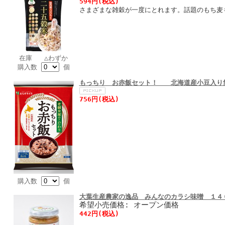
594円(税込)
さまざまな雑穀が一度にとれます。話題のもち麦
在庫 △わずか
購入数
個
もっちり お赤飯セット！ 北海道産小豆入り
756円(税込)
購入数
個
大葉生産農家の逸品 みんなのカラシ味噌 １
希望小売価格: オープン価格
442円(税込)