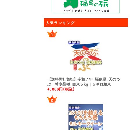
人気ランキング
【送料弊社負担】令和７年 福島県 天のつ
ぶ 希少品種 白米５kg｜５キロ精米
4,880円(税込)