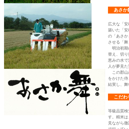
あさか
広大な「安
築いた「安
の「あさか
させる「舞
明治初期の
替え、切り
恵みの水で
人が夢見た
この郡山産
をかけた侍
結実し、舞
こだわ
等級品質検
す。精米は
見ながら微