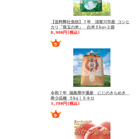
【送料弊社負担】７年 須賀川市産 コシヒ
カリ「珠玉の米」 白米５kg×２袋
8,980円(税込)
令和７年 福島県中通産 にじのきらめき
希少品種 ５kg｜５キロ
3,780円(税込)