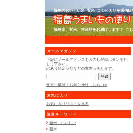
福島のおいしい米 玄米 コシヒカリを通信販
福島米、玄米、特産品をお届けします！ こし
メールマガジン
下記にメールアドレスを入力し登録ボタンを押
して下さい。
訳あり限定商品などの案内もあります。
変更・解除・お知らせはこちら >>
お気に入り
お気に入りリストを見る
注目キーワード
新米 おいしい
新米