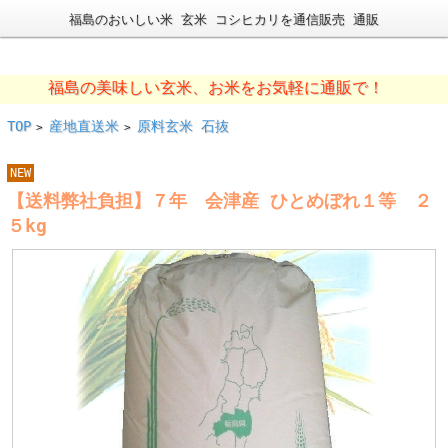
福島のおいしい米 玄米 コシヒカリを通信販売 通販
福島の美味しい玄米、お米をお気軽に通販で！
TOP
産地直送米
原料玄米 石抜
>
>
NEW
【送料弊社負担】７年 会津産 ひとめぼれ１等 ２
５kg