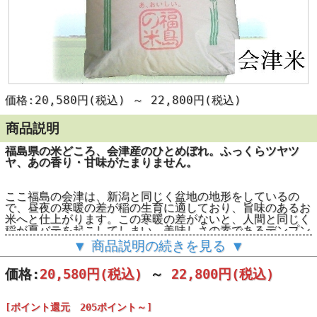
価格:20,580円(税込)
～
22,800円(税込)
商品説明
福島県の米どころ、会津産のひとめぼれ。ふっくらツヤツ
ヤ、あの香り・甘味がたまりません。
ここ福島の会津は、新潟と同じく盆地の地形をしているの
で、昼夜の寒暖の差が稲の生育に適しており、旨味のあるお
米へと仕上がります。この寒暖の差がないと、人間と同じく
稲が夏バテを起こしてしまい、美味しさの素であるデンプン
を消耗してしまいます。
▼ 商品説明の続きを見る ▼
価格:
20,580円
(税込)
～
22,800円
(税込)
適度な粘り ！ 福島県 会津産 ひとめぼれ
[ポイント還元 205ポイント～]