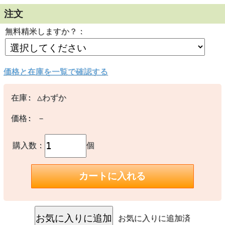
注文
米どころ福島県 
無料精米しますか？：
盆地による昼夜の
昼間は旺盛に成育
にあたってひと休
価格と在庫を一覧で確認する
そんな自然の恵み
「福島県会津産ひ
在庫:
△わずか
価格:
－
最高クラスの一
購入数：
個
お米の品位検査に
合格したお米のみ
す。
お気に入りに追加済