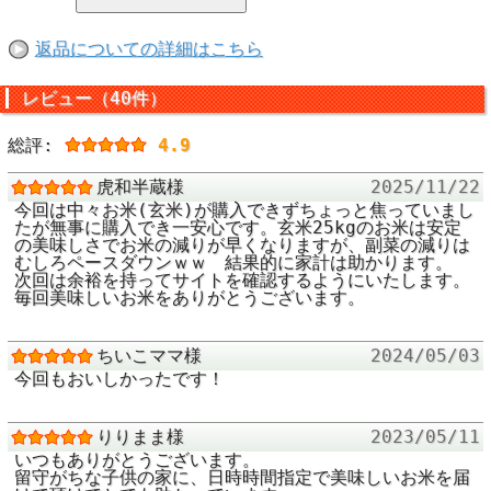
低温保管で食味を
返品についての詳細はこちら
１年中おいしいお
いから、気温が１
レビュー（40件）
になったら弊社契
総評:
4.9
品質管理いたしま
虎和半蔵様
2025/11/22
今回は中々お米(玄米)が購入できずちょっと焦っていまし
たが無事に購入でき一安心です。玄米25kgのお米は安定
石抜き処理済で安
の美味しさでお米の減りが早くなりますが、副菜の減りは
むしろペースダウンｗｗ 結果的に家計は助かります。
次回は余裕を持ってサイトを確認するようにいたします。
毎回美味しいお米をありがとうございます。
米穀検査が済んだ
時に農地の小石や
ちいこママ様
2024/05/03
となております。
今回もおいしかったです！
精米時に精米工場
玄米食を楽しまれ
りりまま様
2023/05/11
るお客様向けに、
いつもありがとうございます。
ております。（専
留守がちな子供の家に、日時時間指定で美味しいお米を届