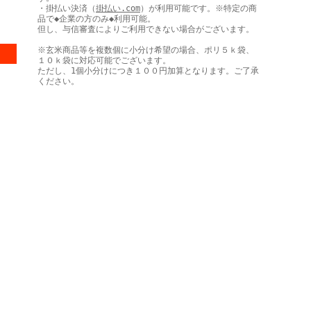
・掛払い決済（
掛払い.com
）が利用可能です。※特定の商
品で◆企業の方のみ◆利用可能。
但し、与信審査によりご利用できない場合がございます。
※玄米商品等を複数個に小分け希望の場合、ポリ５ｋ袋、
１０ｋ袋に対応可能でございます。
ただし、1個小分けにつき１００円加算となります。ご了承
ください。