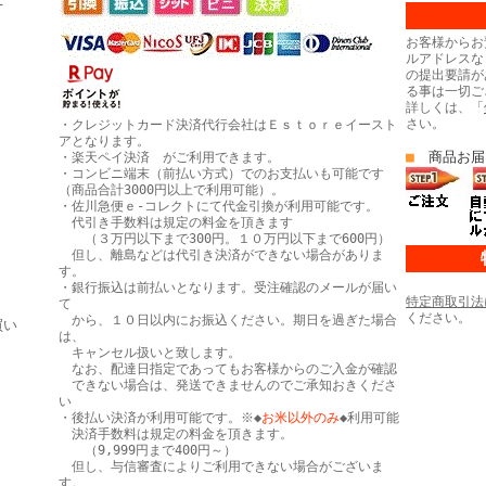
お客様からお
ルアドレスな
の提出要請が
る事は一切ご
詳しくは、「
さい。
・クレジットカード決済代行会社はＥｓｔｏｒｅイースト
アとなります。
■
商品お届
・楽天ペイ決済 がご利用できます。
・コンビニ端末（前払い方式）でのお支払いも可能です
（商品合計3000円以上で利用可能）。
・佐川急便ｅ-コレクトにて代金引換が利用可能です。
代引き手数料は規定の料金を頂きます
（３万円以下まで300円。１０万円以下まで600円）
但し、離島などは代引き決済ができない場合がありま
す。
・銀行振込は前払いとなります。受注確認のメールが届い
特定商取引法
て
ください。
から、１０日以内にお振込ください。期日を過ぎた場合
買い
は、
キャンセル扱いと致します。
なお、配達日指定であってもお客様からのご入金が確認
できない場合は、発送できませんのでご承知おきくださ
い
・後払い決済が利用可能です。※◆
お米以外のみ
◆利用可能
決済手数料は規定の料金を頂きます。
（9,999円まで400円～）
但し、与信審査によりご利用できない場合がございま
す。