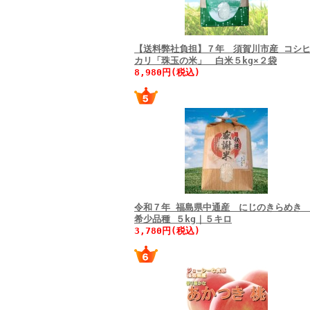
【送料弊社負担】７年 須賀川市産 コシ
カリ「珠玉の米」 白米５kg×２袋
8,980円(税込)
令和７年 福島県中通産 にじのきらめ
希少品種 ５kg｜５キロ
3,780円(税込)