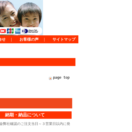
合せ
｜
お客様の声
｜
サイトマップ
page top
納期・納品について
金弊社確認のご注文当日～３営業日以内に発