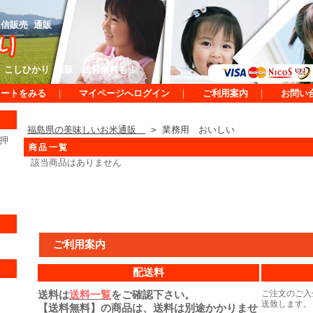
信販売 通販
 こしひかり 通販 送料無料も！
カートをみる
｜
マイページへログイン
｜
ご利用案内
｜
お問い
福島県の美味しいお米通販
> 業務用 おいしい
押
商品一覧
該当商品はありません
ご利用案内
配送料
送料は
送料一覧
をご確認下さい。
ご注文のご入
送致します。
【送料無料】の商品は、送料は別途かかりませ