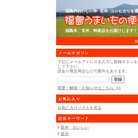
福島のおいしい米 玄米 コシヒカリを通
福島米、玄米、特産品をお届けします！
メールマガジン
下記にメールアドレスを入力し登録ボタンを
して下さい。
訳あり限定商品などの案内もあります。
変更・解除・お知らせはこちら >>
お気に入り
お気に入りリストを見る
注目キーワード
新米 おいしい
新米