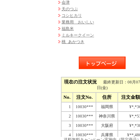
会津
天のつぶ
コシヒカリ
業務用 おいしい
福島米
ミルキークイーン
桃 あかつき
送料無料キャンペーン実施中（限定商品