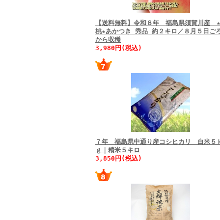
【送料無料】令和８年 福島県須賀川産 
桃★あかつき 秀品 約２キロ／８月５日ご
から収穫
3,980円(税込)
７年 福島県中通り産コシヒカリ 白米５
ｇ｜精米５キロ
3,850円(税込)