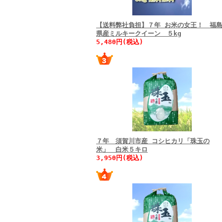
【送料弊社負担】７年 お米の女王！ 福
県産ミルキークイーン ５kg
5,480円(税込)
７年 須賀川市産 コシヒカリ「珠玉の
米」 白米５キロ
3,950円(税込)