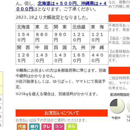
なお、複数の
ん。但し、
北海道は＋５００円、沖縄県は＋４
めて同梱し発
０００円
はとなります。ご了承ください。
2023.10より大幅改定となりました。
不都合等あっ
北海道
東 北
関 東
北信越
東 海
きます。発送
１５４
８８０
９９０
１２１
１２１
【返品・交換
０円
円
円
０円
０円
不良品、誤品
関 西
中 国
四 国
九 州
沖 縄
【お客様都合
１２６
１４３
１４３
１６５
４４０
発送後のキャ
５円
０円
０円
０円
０円
ます。
※離島にお住まいの方は各都道府県に準じます。別途
中継料はかかりません。
ご指定時間帯
※佐川急便もしくは、ゆうぱっく、ヤマトにて発送予
但し、ヤマト
定。
出来ません。
※25kgを超える場合は、別途送料がかかります。
お支払いについて
お支払いは以下の方法がご選択いただけます。
）