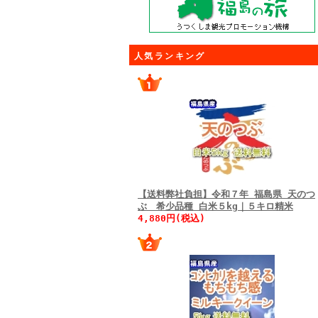
人気ランキング
【送料弊社負担】令和７年 福島県 天のつ
ぶ 希少品種 白米５kg｜５キロ精米
4,880円(税込)