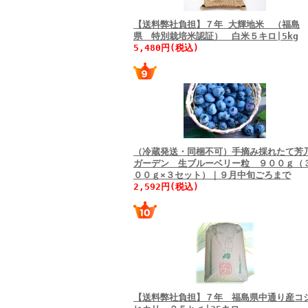
【送料弊社負担】７年 大輝地米 （福島
県 特別栽培米認証） 白米５キロ|5kg
5,480円(税込)
（冷蔵発送・同梱不可）手摘み採れたて芳
ガーデン 生ブルーベリー粒 ９００ｇ（
００ｇ×３セット）｜９月中旬ごろまで
2,592円(税込)
【送料弊社負担】７年 福島県中通り産コ