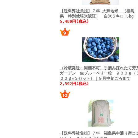
【送料弊社負担】７年 大輝地米 （福島
県 特別栽培米認証） 白米５キロ|5kg
5,480円(税込)
（冷蔵発送・同梱不可）手摘み採れたて芳
ガーデン 生ブルーベリー粒 ９００ｇ（
００ｇ×３セット）｜９月中旬ごろまで
2,592円(税込)
【送料弊社負担】７年 福島県中通り産コ