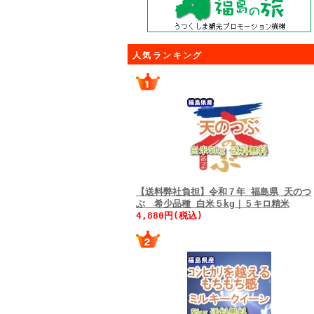
人気ランキング
【送料弊社負担】令和７年 福島県 天のつ
ぶ 希少品種 白米５kg｜５キロ精米
4,880円(税込)