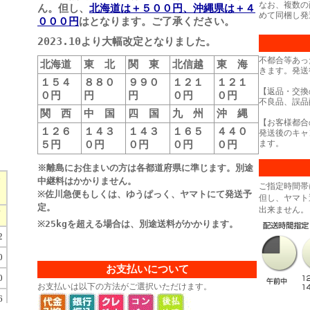
なお、複数の
ん。但し、
北海道は＋５００円、沖縄県は＋４
めて同梱し発
０００円
はとなります。ご了承ください。
2023.10より大幅改定となりました。
不都合等あっ
北海道
東 北
関 東
北信越
東 海
きます。発送
１５４
８８０
９９０
１２１
１２１
【返品・交換
０円
円
円
０円
０円
不良品、誤品
関 西
中 国
四 国
九 州
沖 縄
【お客様都合
１２６
１４３
１４３
１６５
４４０
発送後のキャ
５円
０円
０円
０円
０円
ます。
※離島にお住まいの方は各都道府県に準じます。別途
中継料はかかりません。
ご指定時間帯
※佐川急便もしくは、ゆうぱっく、ヤマトにて発送予
但し、ヤマト
定。
出来ません。
※25kgを超える場合は、別途送料がかかります。
お支払いについて
お支払いは以下の方法がご選択いただけます。
）