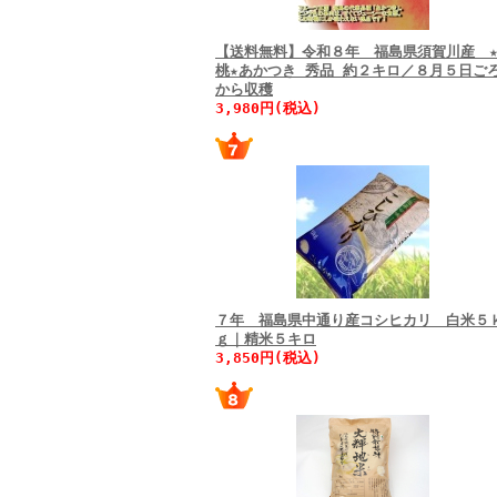
【送料無料】令和８年 福島県須賀川産 
桃★あかつき 秀品 約２キロ／８月５日ご
から収穫
3,980円(税込)
７年 福島県中通り産コシヒカリ 白米５
ｇ｜精米５キロ
3,850円(税込)