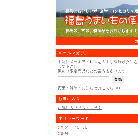
福島のおいしい米 玄米 コシヒカリを通
福島米、玄米、特産品をお届けします！
メールマガジン
下記にメールアドレスを入力し登録ボタンを
して下さい。
訳あり限定商品などの案内もあります。
変更・解除・お知らせはこちら >>
お気に入り
お気に入りリストを見る
注目キーワード
新米 おいしい
新米