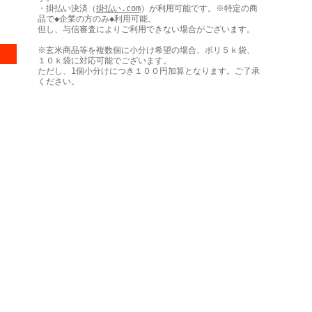
・掛払い決済（
掛払い.com
）が利用可能です。※特定の商
品で◆企業の方のみ◆利用可能。
但し、与信審査によりご利用できない場合がございます。
※玄米商品等を複数個に小分け希望の場合、ポリ５ｋ袋、
１０ｋ袋に対応可能でございます。
ただし、1個小分けにつき１００円加算となります。ご了承
ください。