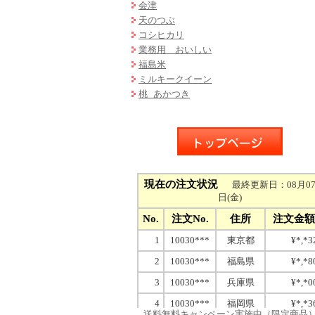
会津
天のつぶ
コシヒカリ
業務用 おいしい
福島米
ミルキークイーン
桃 あかつき
送料無料キャンペーン実施中（限定商品