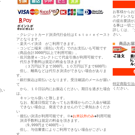
お客様からお
ルアドレスな
の提出要請が
る事は一切ご
詳しくは、「
さい。
・クレジットカード決済代行会社はＥｓｔｏｒｅイースト
アとなります。
■
商品お届
・楽天ペイ決済 がご利用できます。
・コンビニ端末（前払い方式）でのお支払いも可能です
（商品合計3000円以上で利用可能）。
・佐川急便ｅ-コレクトにて代金引換が利用可能です。
代引き手数料は規定の料金を頂きます
（３万円以下まで300円。１０万円以下まで600円）
但し、離島などは代引き決済ができない場合がありま
す。
・銀行振込は前払いとなります。受注確認のメールが届い
特定商取引法
て
ください。
から、１０日以内にお振込ください。期日を過ぎた場合
買い
は、
キャンセル扱いと致します。
なお、配達日指定であってもお客様からのご入金が確認
できない場合は、発送できませんのでご承知おきくださ
い
・後払い決済が利用可能です。※◆
お米以外のみ
◆利用可能
決済手数料は規定の料金を頂きます。
（9,999円まで400円～）
但し、与信審査によりご利用できない場合がございま
す。