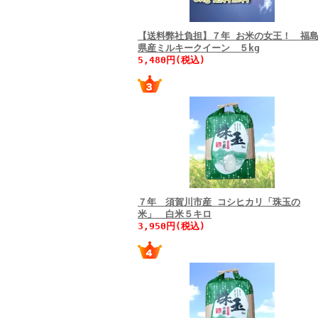
【送料弊社負担】７年 お米の女王！ 福
県産ミルキークイーン ５kg
5,480円(税込)
７年 須賀川市産 コシヒカリ「珠玉の
米」 白米５キロ
3,950円(税込)