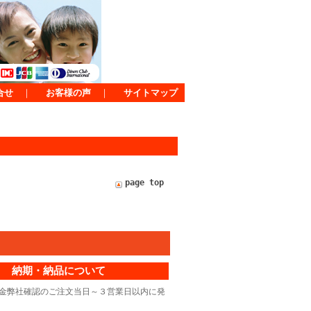
合せ
｜
お客様の声
｜
サイトマップ
page top
納期・納品について
金弊社確認のご注文当日～３営業日以内に発