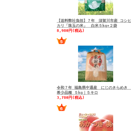
【送料弊社負担】７年 須賀川市産 コシ
カリ「珠玉の米」 白米５kg×２袋
8,980円(税込)
令和７年 福島県中通産 にじのきらめ
希少品種 ５kg｜５キロ
3,780円(税込)