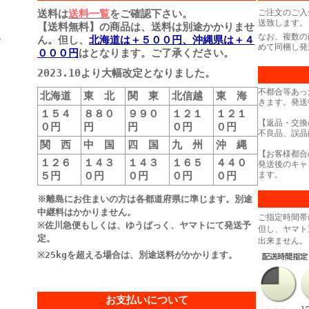
送料は
送料一覧
をご確認下さい。
ご注文のご入
送致します。
【送料無料】の商品は、送料は別途かかりませ
島
なお、複数の
ん。但し、
北海道は＋５００円、沖縄県は＋４
めて同梱し発
０００円
はとなります。ご了承ください。
2023.10より大幅改定となりました。
不都合等あっ
北海道
東 北
関 東
北信越
東 海
きます。発送
１５４
８８０
９９０
１２１
１２１
【返品・交換
０円
円
円
０円
０円
不良品、誤品
関 西
中 国
四 国
九 州
沖 縄
【お客様都合
１２６
１４３
１４３
１６５
４４０
発送後のキャ
５円
０円
０円
０円
０円
ます。
※離島にお住まいの方は各都道府県に準じます。別途
中継料はかかりません。
ご指定時間帯
※佐川急便もしくは、ゆうぱっく、ヤマトにて発送予
但し、ヤマト
定。
出来ません。
※25kgを超える場合は、別途送料がかかります。
お支払いについて