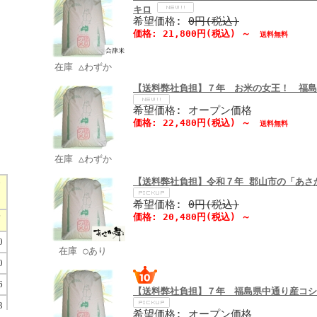
キロ
希望価格:
0円(税込)
価格:
21,800円
(税込)
～
送料無料
在庫 △わずか
【送料弊社負担】７年 お米の女王！ 福島
希望価格: オープン価格
価格:
22,480円
(税込)
～
送料無料
在庫 △わずか
【送料弊社負担】令和７年 郡山市の「あさ
希望価格:
0円(税込)
価格:
20,480円
(税込)
～
在庫 ○あり
【送料弊社負担】７年 福島県中通り産コシ
希望価格: オープン価格
）