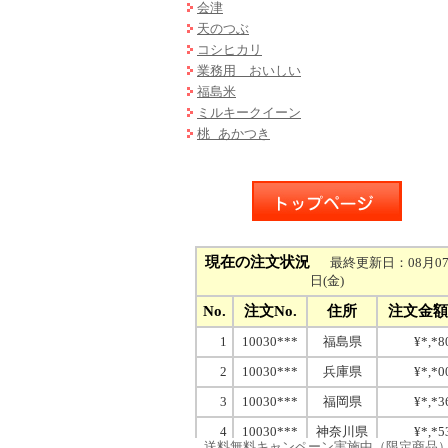
会津
天のつぶ
コシヒカリ
業務用 おいしい
福島米
ミルキークイーン
桃 あかつき
送料無料キャンペーン実施中（限定商品