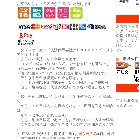
お支払いは以下の方法がご選択いただけます。
ヒ
お客様からお
ルアドレスな
の提出要請が
る事は一切ご
詳しくは、「
さい。
・クレジットカード決済代行会社はＥｓｔｏｒｅイースト
アとなります。
■
商品お届
・楽天ペイ決済 がご利用できます。
・コンビニ端末（前払い方式）でのお支払いも可能です
（商品合計3000円以上で利用可能）。
・佐川急便ｅ-コレクトにて代金引換が利用可能です。
代引き手数料は規定の料金を頂きます
（３万円以下まで300円。１０万円以下まで600円）
但し、離島などは代引き決済ができない場合がありま
す。
き
・銀行振込は前払いとなります。受注確認のメールが届い
特定商取引法
て
ください。
から、１０日以内にお振込ください。期日を過ぎた場合
は、
キャンセル扱いと致します。
なお、配達日指定であってもお客様からのご入金が確認
できない場合は、発送できませんのでご承知おきくださ
い
・後払い決済が利用可能です。※◆
お米以外のみ
◆利用可能
決済手数料は規定の料金を頂きます。