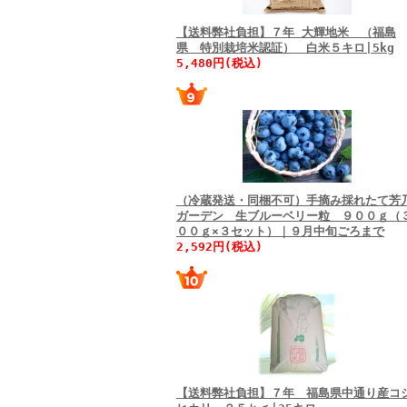
【送料弊社負担】７年 大輝地米 （福島
県 特別栽培米認証） 白米５キロ|5kg
5,480円(税込)
（冷蔵発送・同梱不可）手摘み採れたて芳
ガーデン 生ブルーベリー粒 ９００ｇ（
００ｇ×３セット）｜９月中旬ごろまで
2,592円(税込)
【送料弊社負担】７年 福島県中通り産コ