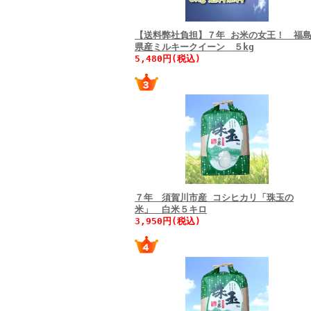
【送料弊社負担】７年 お米の女王！ 福
県産ミルキークイーン ５kg
5,480円(税込)
７年 須賀川市産 コシヒカリ「珠玉の
米」 白米５キロ
3,950円(税込)