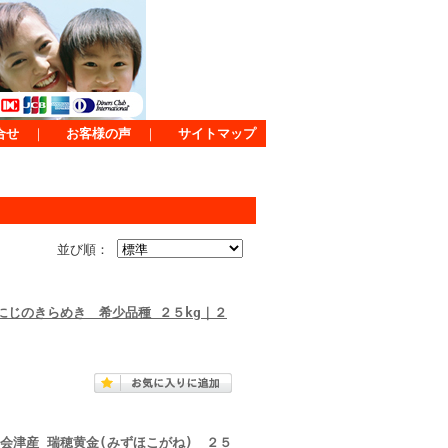
合せ
｜
お客様の声
｜
サイトマップ
並び順：
にじのきらめき 希少品種 ２５kg｜２
会津産 瑞穂黄金(みずほこがね) ２５