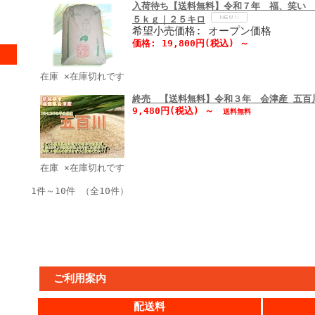
入荷待ち【送料無料】令和７年 福、笑い 
５ｋｇ｜２５キロ
希望小売価格: オープン価格
価格:
19,800円
(税込)
～
在庫 ×在庫切れです
終売 【送料無料】令和３年 会津産 五百
9,480円
(税込)
～
送料無料
在庫 ×在庫切れです
1件～10件 （全10件）
ご利用案内
配送料