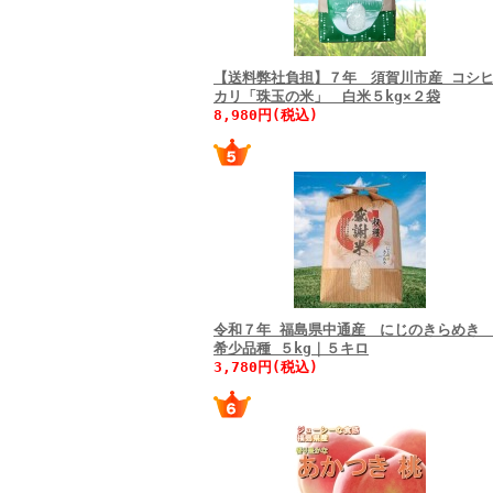
【送料弊社負担】７年 須賀川市産 コシ
カリ「珠玉の米」 白米５kg×２袋
8,980円(税込)
令和７年 福島県中通産 にじのきらめ
希少品種 ５kg｜５キロ
3,780円(税込)