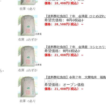
価格:
18,480円
(税込)
～
在庫 ○あり
【送料弊社負担】７年 会津産 ひとめぼれ
希望売価格:
0円(税込)
価格:
20,580円
(税込)
～
在庫 △わずか
【送料弊社負担】７年 会津産 コシヒカリ
希望価格:
0円(税込)
価格:
21,480円
(税込)
～
在庫 △わずか
買い
【送料弊社負担】令和７年 大輝地米 福島県
希望価格: オープン価格
価格:
21,480円
(税込)
～
在庫 ○あり