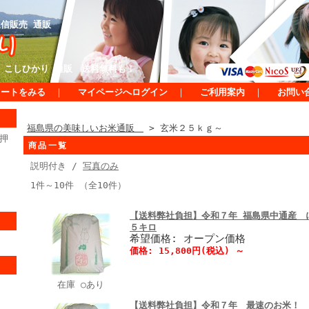
信販売 通販
 こしひかり 通販 送料無料も！
カートをみる
｜
マイページへログイン
｜
ご利用案内
｜
お問い
福島県の美味しいお米通販
> 玄米２５ｋｇ～
押
商品一覧
説明付き /
写真のみ
1件～10件 （全10件）
【送料弊社負担】令和７年 福島県中通産 
５キロ
希望価格: オープン価格
価格:
15,800円
(税込)
～
在庫 ○あり
【送料弊社負担】令和７年 最速のお米！ 