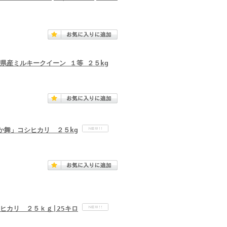
県産ミルキークイーン １等 ２５kg
か舞」コシヒカリ ２５kg
ヒカリ ２５ｋｇ|25キロ