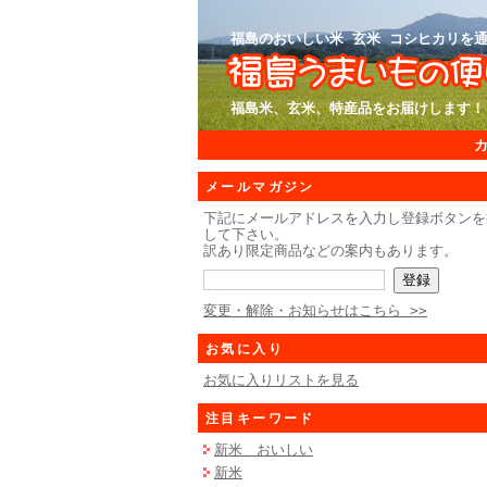
福島のおいしい米 玄米 コシヒカリを通
福島米、玄米、特産品をお届けします！
メールマガジン
下記にメールアドレスを入力し登録ボタンを
して下さい。
訳あり限定商品などの案内もあります。
変更・解除・お知らせはこちら >>
お気に入り
お気に入りリストを見る
注目キーワード
新米 おいしい
新米