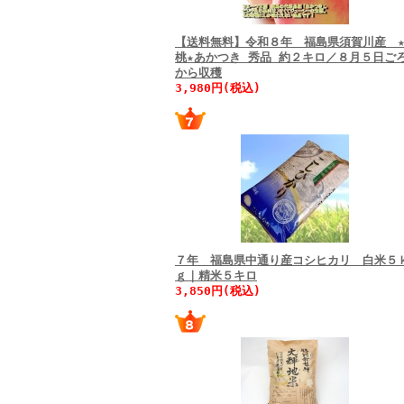
【送料無料】令和８年 福島県須賀川産 
桃★あかつき 秀品 約２キロ／８月５日ご
から収穫
3,980円(税込)
７年 福島県中通り産コシヒカリ 白米５
ｇ｜精米５キロ
3,850円(税込)