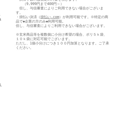
（9,999円まで400円～）
但し、与信審査によりご利用できない場合がございま
す。
★
・掛払い決済（
掛払い.com
）が利用可能です。※特定の商
ろ
品で◆企業の方のみ◆利用可能。
但し、与信審査によりご利用できない場合がございます。
※玄米商品等を複数個に小分け希望の場合、ポリ５ｋ袋、
１０ｋ袋に対応可能でございます。
ただし、1個小分けにつき１００円加算となります。ご了承
ください。
ｋ