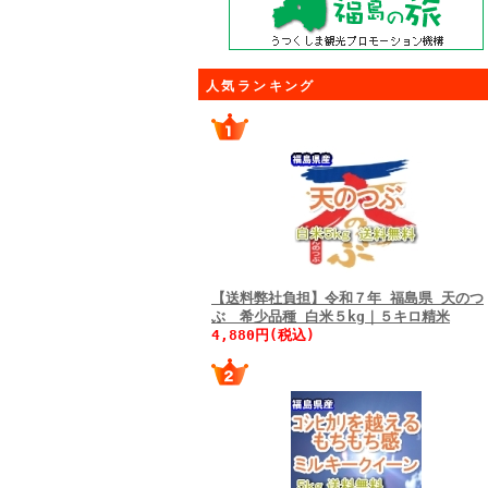
人気ランキング
【送料弊社負担】令和７年 福島県 天のつ
ぶ 希少品種 白米５kg｜５キロ精米
4,880円(税込)