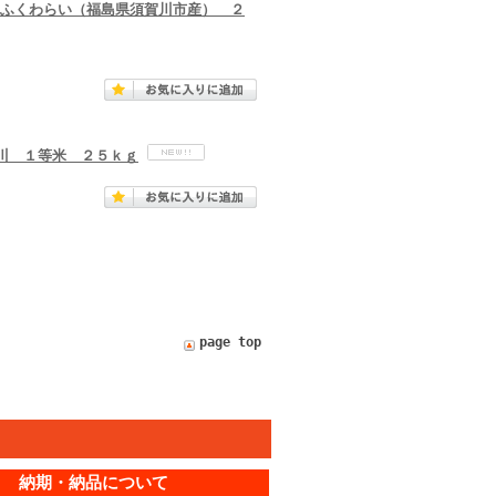
ふくわらい（福島県須賀川市産） ２
川 １等米 ２５ｋｇ
page top
納期・納品について