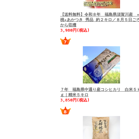
【送料無料】令和８年 福島県須賀川産 
桃★あかつき 秀品 約２キロ／８月５日ご
から収穫
3,980円(税込)
７年 福島県中通り産コシヒカリ 白米５
ｇ｜精米５キロ
3,850円(税込)