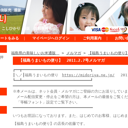
信販売 通販
 こしひかり 通販 送料無料も！
カートをみる
｜
マイページへログイン
｜
ご利用案内
｜
お問い
福島県の美味しいお米通販
>
メルマガ
>
【福島うまいもの便り】 
押
【福島うまいもの便り】 2011.2.7号メルマガ
┏━━┳━━━━━━━━━━━━━━━━━━━━━━━━━━━━━━┓
┃＼／┃福島うまいもの便り
https://midoriya.ne.jp/
2011
┗━━┻━━━━━━━━━━━━━━━━━━━━━━━━━━━━━━┛
━━━━━━━━━━━━━━━━━━━━━━━━━━━━━━━━━━━
※本メールは、ネット会員・メルマガにご登録の方にお送りしていま
メール配信変更・停止をご希望の方は、本メールの最後をご覧くだ
「等幅フォント」設定でご覧下さい。
━━━━━━━━━━━━━━━━━━━━━━━━━━━━━━━━━━━
いつもお世話になっております。また、はじめてのお客様、はじめま
【福島うまいもの便り】の店長の佐藤です。