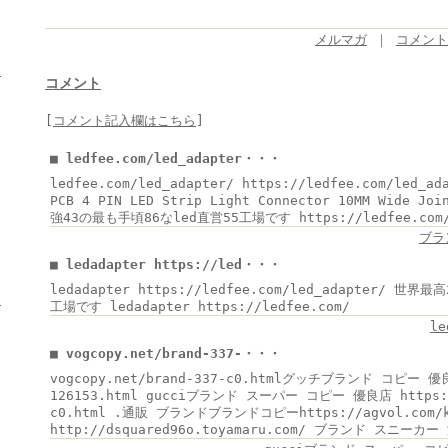
メルマガ
｜
コメント 
ヒ
コメント
[
コメント記入欄はこちら
]
■ ledfee.com/led_adapter・・・
ledfee.com/led_adapter/ https://ledfee.com/led_ad
PCB 4 PIN LED Strip Light Connector 10MM Wide J
強43の最も手頃86なled直営55工場です https://ledfee.com
ブラ
■ ledadapter https://led・・・
ledadapter https://ledfee.com/led_adapter/ 
き
工場です ledadapter https://ledfee.com/
le
■ vogcopy.net/brand-337-・・・
vogcopy.net/brand-337-c0.htmlグッチブランド コピー 優良
126153.html gucciブランド スーパー コピー 優良店 https://
c0.html .通販 ブランドブランドコピーhttps://agvol.com
http://dsquared96o.toyamaru.com/ ブランド スニーカー