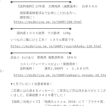
■━━━━━━━━━━━━━━━━━━━━━━━━━━━━━━■
【送料無料】22年産 大輝地米（減農薬米） 白米５キロ
残留農薬検査済みでお米にこだわる方へ。
贈答用に！
https://midoriya.ne.jp/SHOP/100.html
■━━━━━━━━━━━━━━━━━━━━━━━━━━━━━━■
国内産１００％使用 十六穀米 120g
いつものご飯にひと工夫！ ミネラル豊富です。
https://midoriya.ne.jp/SHOP/jyuurokkoku-120.html
■━━━━━━━━━━━━━━━━━━━━━━━━━━━━━━■
訳あり わけあり 業務用 複数原料米 10キロ
コストパフォーマンスがよい！業務用米！
送料無料！ 通常2,980円 ⇒ ２,６８０円
買い
https://midoriya.ne.jp/SHOP/wakeari-gyoumu-10.ht
▼１月プレゼント当選者発表！
ご応募には心温まるメッセージ、ご意見など沢山頂きありがとうござ
いました。応募総数３４２９通でした！
【福島ご当地クイズ】「地酒大ｓｈｏｗ 2010」にて「プラチナ賞