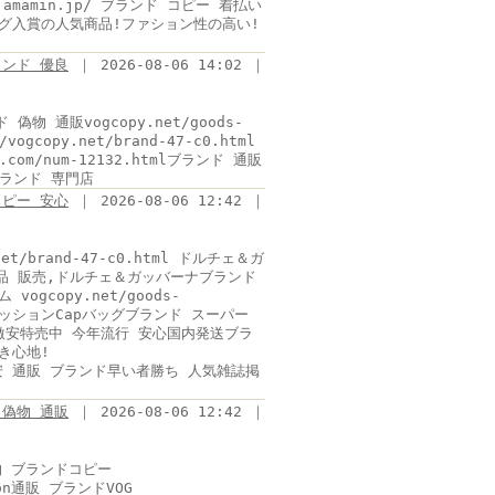
h.amamin.jp/ ブランド コピー 着払い
キング入賞の人気商品!ファション性の高い!
ランド 優良
｜ 2026-08-06 14:02 ｜
 偽物 通販vogcopy.net/goods-
ogcopy.net/brand-47-c0.html
com/num-12132.htmlブランド 通販
 ブランド 専門店
 コピー 安心
｜ 2026-08-06 12:42 ｜
et/brand-47-c0.html ドルチェ＆ガ
品 販売,ドルチェ＆ガッバーナブランド
gcopy.net/goods-
ファッションCapバッグブランド スーパー
/ バッグ激安特売中 今年流行 安心国内発送ブラ
履き心地!
gコピー激安 通販 ブランド早い者勝ち 人気雑誌掲
偽物 通販
｜ 2026-08-06 12:42 ｜
偽物 ブランドコピー
itton通販 ブランドVOG