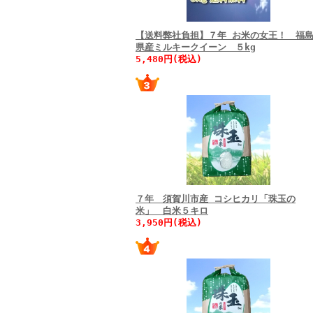
【送料弊社負担】７年 お米の女王！ 福
県産ミルキークイーン ５kg
5,480円(税込)
７年 須賀川市産 コシヒカリ「珠玉の
米」 白米５キロ
3,950円(税込)