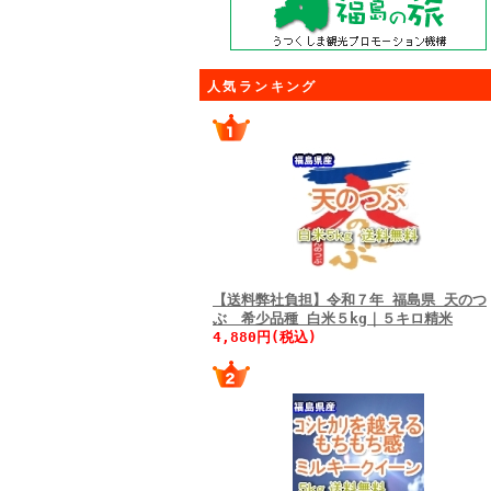
人気ランキング
【送料弊社負担】令和７年 福島県 天のつ
ぶ 希少品種 白米５kg｜５キロ精米
4,880円(税込)