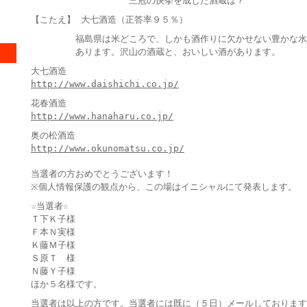
三冠の快挙を成した酒蔵は？
【こたえ】 大七酒造（正答率９５％）
福島県は米どころで、しかも酒作りに欠かせない豊かな水
あります。沢山の酒蔵と、おいしい酒があります。
大七酒造
http://www.daishichi.co.jp/
花春酒造
http://www.hanaharu.co.jp/
奥の松酒造
http://www.okunomatsu.co.jp/
当選者の方おめでとうございます！
※個人情報保護の観点から、この場はイニシャルにて発表します。
☆当選者☆
Ｔ下Ｋ子様
Ｆ本Ｎ実様
Ｋ藤Ｍ子様
Ｓ原Ｔ 様
Ｎ藤Ｙ子様
ほか５名様です。
当選者は以上の方です。当選者には既に（５日）メールしております