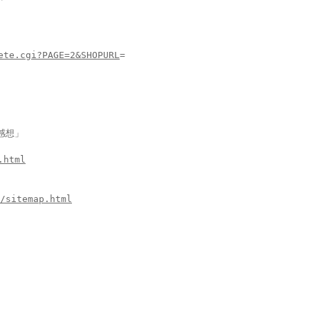
ete.cgi?PAGE=2&SHOPURL
=
感想」
.html
/sitemap.html