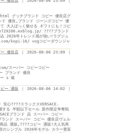
ピー 優良店
｜ 2026-08-06 23:09 ｜
7-c0.html グッチブランド コピー 優良店グ
ンド 優良,ブランド ジーンズコピー 優
視線を集めて 大人ぽっく魅せる ギフトにも！コピ
9206.exblog.jp/ ????ブランド
込 2026年トレンド感が強い!ラグジュ
com/kopi-16/ vogコピーダウンジャ
ピー 優良店
｜ 2026-08-06 23:09 ｜
l.com/スーパー コピーコピー
eコピー ブランド 優良
ピー s 級
ピー 通販
｜ 2026-08-06 14:02 ｜
心????スラックスVERSACE.
シーンで活躍する 半額以下セール 新作限定争奪戦
ERSACEブランド 品 スーパー コピー
ェルサーチブランド スーパー コピー 優良店ヴェル
商品 通販,????コピー 通販!大人気再
回し力抜群のシンプル 2026年モデル カラー豊富