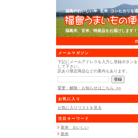
福島のおいしい米 玄米 コシヒカリを通
福島米、玄米、特産品をお届けします！
メールマガジン
下記にメールアドレスを入力し登録ボタンを
して下さい。
訳あり限定商品などの案内もあります。
変更・解除・お知らせはこちら >>
お気に入り
お気に入りリストを見る
注目キーワード
新米 おいしい
新米