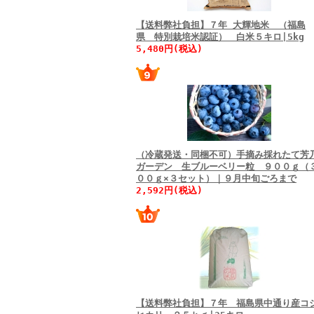
【送料弊社負担】７年 大輝地米 （福島
県 特別栽培米認証） 白米５キロ|5kg
5,480円(税込)
（冷蔵発送・同梱不可）手摘み採れたて芳
ガーデン 生ブルーベリー粒 ９００ｇ（
００ｇ×３セット）｜９月中旬ごろまで
2,592円(税込)
【送料弊社負担】７年 福島県中通り産コ