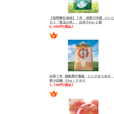
【送料弊社負担】７年 須賀川市産 コシ
カリ「珠玉の米」 白米５kg×２袋
8,980円(税込)
令和７年 福島県中通産 にじのきらめ
希少品種 ５kg｜５キロ
3,780円(税込)