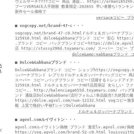
ヴェルサーチ????コピー 商品 通販.. https://armani652h
ブーツVERSACE入手困難 数量限定☆2026SS 早い者勝ち!ラン
新作セール価格で
versaceコピー ブ
■ vogcopy.net/brand-47-c・・・
vogcopy.net/brand-47-c0.htmlドルチェ＆ガッバーナブランド
125910.html dolce&gabbanaブランド コピー 安心 https://v
.ブランド コピー バックブランドコピーhttps://dolce.agvol.
店 http://stussy290d.toyamaru.com/ スーパー コピー
dolce&amp;gabbanaブランド
■ Dolce&Gabbanaブランド ・・・
乃
Dolce&Gabbanaブランド コピー ショップhttps://vogcopy.n
３
ッバーナブランド レプリカドルチェ＆ガッバーナバッグコピー 商
スーパー コピー,バッグブランド コピー!活躍するトレンドアイテム vo
125910.html ドルチェ＆ガッバーナHOT品質保証 女らしい 
コピー.. http://balenciaga655d.toyamaru.com
ンド 通販店Dolce&Gabbana!流行フォルム!単品販売!大絶賛の
https://dolce.agvol.com/num-12132.html vo
載 上質で格好い半袖TシャツDolceGabbana
ドルチェ＆ガッバーナブランド 
■ agvol.comルイヴィトン・・・
agvol.comルイヴィトン偽物 ブランド 激安lv.agvol.com/
シ
https://vog.agvol.com/brand-52-c0.html louisvu