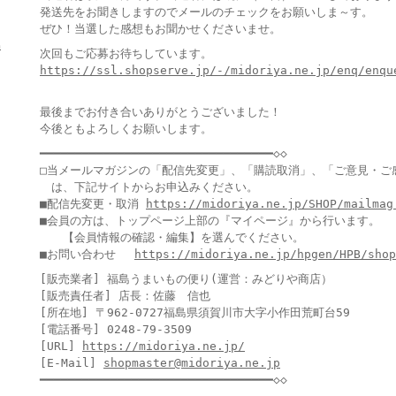
発送先をお聞きしますのでメールのチェックをお願いしま～す。
ぜひ！当選した感想もお聞かせくださいませ。
島
次回もご応募お待ちしています。
https://ssl.shopserve.jp/-/midoriya.ne.jp/enq/enqu
最後までお付き合いありがとうございました！
今後ともよろしくお願いします。
━━━━━━━━━━━━━━━━━━━━━━━━━━━━━━━━━◇◇
□当メールマガジンの「配信先変更」、「購読取消」、「ご意見・ご
は、下記サイトからお申込みください。
■配信先変更・取消
https://midoriya.ne.jp/SHOP/mailmag
■会員の方は、トップページ上部の『マイページ』から行います。
【会員情報の確認・編集】を選んでください。
■お問い合わせ
https://midoriya.ne.jp/hpgen/HPB/shop
[販売業者] 福島うまいもの便り(運営：みどりや商店）
[販売責任者] 店長：佐藤 信也
[所在地] 〒962-0727福島県須賀川市大字小作田荒町台59
[電話番号] 0248-79-3509
[URL]
https://midoriya.ne.jp/
[E-Mail]
shopmaster@midoriya.ne.jp
━━━━━━━━━━━━━━━━━━━━━━━━━━━━━━━━━◇◇