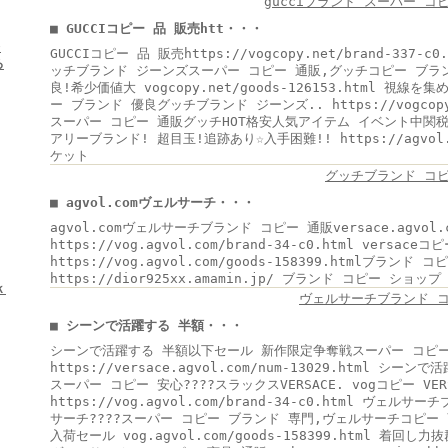
gucciブランド スーパー コ
■ GUCCIコピー 品 販売htt・・・
★
GUCCIコピー 品 販売https://vogcopy.net/brand-33
ろ
ッチブランド ジーンズスーパー コピー 通販,グッチコピー ブラ
良!希少価値大 vogcopy.net/goods-126153.html 
ー ブランド 優良グッチブランド ジーンズ.. https://vogcopy72
スーパー コピー 通販グッチHOT格安人気アイテム イベント中関税
アリーブランド! 超目玉!追跡あり☆入手困難!! https://agvol.
ケット
グッチブランド コ
■ agvol.comヴェルサーチ・・・
agvol.comヴェルサーチブランド コピー 通販versace.agvo
https://vog.agvol.com/brand-34-c0.html versac
https://vog.agvol.com/goods-158399.htmlブランド コ
https://dior925xx.amamin.jp/ ブランド コピー ショップ
ｋ
ヴェルサーチブランド コ
■ シーンで活躍する 半額・・・
シーンで活躍する 半額以下セール 新作限定争奪戦スーパー コピー 安
https://versace.agvol.com/num-13029.html 
スーパー コピー 安心????スラックスVERSACE. vogコピー V
https://vog.agvol.com/brand-34-c0.html ヴ
サーチ????スーパー コピー ブランド 専門,ヴェルサーチコピー 
入荷セール vog.agvol.com/goods-158399.html 着