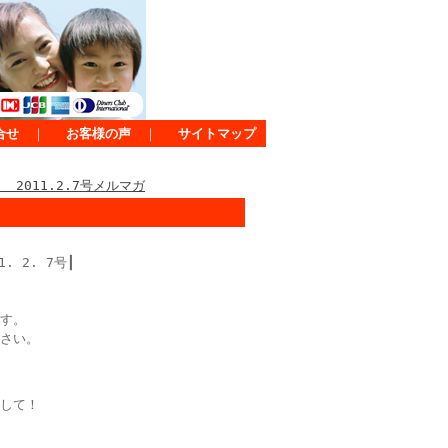
合せ
｜
お客様の声
｜
サイトマップ
2011.2.7号メルマガ
. 2. 7号┃
す。
さい。
して！