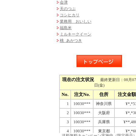
会津
天のつぶ
コシヒカリ
業務用 おいしい
福島米
ミルキークイーン
桃 あかつき
送料無料キャンペーン実施中（限定商品