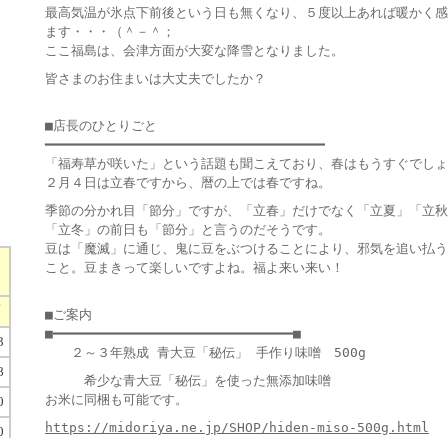
最高気温が氷点下前後という日も無くなり、５度以上あれば暖かく感
ます・・・（＾－＾；
ここ福島は、会津方面が大変な降雪となりました。
皆さまのお住まいは大丈夫でしたか？
■店長のひとりごと
━━━━━━━━━━━━━━━━━━━━━━━━━━━━━━━━━━━
「福寿草が咲いた」という話題も聞こえており、春はもうすぐでしょ
２月４日は立春ですから、暦の上では春ですね。
季節の分かれ目「節分」ですが、「立春」だけでなく「立夏」「立秋
「立冬」の前日も「節分」と言うのだそうです。
豆は「魔滅」に通じ、鬼に豆をぶつけることにより、邪気を追い払う
こと。豆まきって楽しいですよね。福よ来い来い！
■ご案内
■━━━━━━━━━━━━━━━━━━━━━━━━━━━━━━■
２～３年熟成 青大豆「秘伝」 手作り味噌 500g
希少な青大豆「秘伝」を使った無添加味噌
お米に同梱も可能です。
https://midoriya.ne.jp/SHOP/hiden-miso-500g.html
）