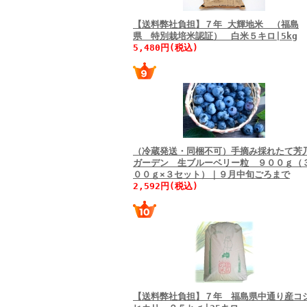
【送料弊社負担】７年 大輝地米 （福島
県 特別栽培米認証） 白米５キロ|5kg
5,480円(税込)
（冷蔵発送・同梱不可）手摘み採れたて芳
ガーデン 生ブルーベリー粒 ９００ｇ（
００ｇ×３セット）｜９月中旬ごろまで
2,592円(税込)
【送料弊社負担】７年 福島県中通り産コ