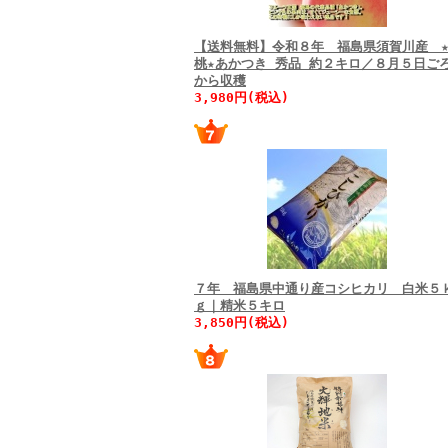
【送料無料】令和８年 福島県須賀川産 
桃★あかつき 秀品 約２キロ／８月５日ご
から収穫
3,980円(税込)
７年 福島県中通り産コシヒカリ 白米５
ｇ｜精米５キロ
3,850円(税込)