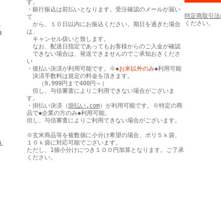
す。
・銀行振込は前払いとなります。受注確認のメールが届い
特定商取引法
て
★
ください。
から、１０日以内にお振込ください。期日を過ぎた場合
ろ
は、
キャンセル扱いと致します。
なお、配達日指定であってもお客様からのご入金が確認
できない場合は、発送できませんのでご承知おきくださ
い
・後払い決済が利用可能です。※◆
お米以外のみ
◆利用可能
決済手数料は規定の料金を頂きます。
（9,999円まで400円～）
但し、与信審査によりご利用できない場合がございま
す。
・掛払い決済（
掛払い.com
）が利用可能です。※特定の商
品で◆企業の方のみ◆利用可能。
但し、与信審査によりご利用できない場合がございます。
※玄米商品等を複数個に小分け希望の場合、ポリ５ｋ袋、
ｋ
１０ｋ袋に対応可能でございます。
ただし、1個小分けにつき１００円加算となります。ご了承
ください。