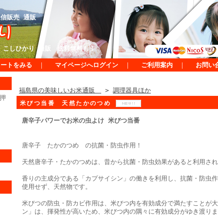
信販売 通販
 こしひかり 通販 送料無料も！
カートをみる
｜
マイページへログイン
｜
ご利用案内
｜
お問い
福島県の美味しいお米通販
>
調理器具ほか
押
米びつ当番 天然たかのつめ
唐辛子パワーでお米の虫よけ 米びつ当番
唐辛子 たかのつめ の抗菌・防虫作用！
天然唐辛子・たかのつめは、昔から抗菌・防虫効果があると利用され
香りの主成分である「カプサイシン」の働きを利用し、抗菌・防虫作
使用せず、天然物です。
米びつの防虫・防カビ作用は、米びつ内を有効成分で満たすことが大
ン」は、揮発性が高いため、米びつ内の隅々に有効成分がゆき渡りま