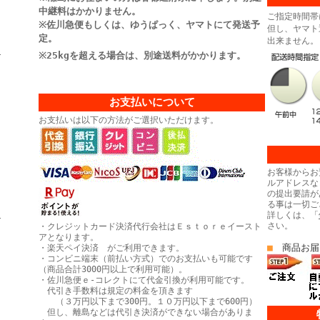
中継料はかかりません。
ご指定時間帯
※佐川急便もしくは、ゆうぱっく、ヤマトにて発送予
但し、ヤマト
定。
出来ません。
ヒ
※25kgを超える場合は、別途送料がかかります。
お支払いについて
お支払いは以下の方法がご選択いただけます。
お客様からお
ルアドレスな
の提出要請が
る事は一切ご
き
詳しくは、「
さい。
・クレジットカード決済代行会社はＥｓｔｏｒｅイースト
アとなります。
■
商品お届
・楽天ペイ決済 がご利用できます。
・コンビニ端末（前払い方式）でのお支払いも可能です
（商品合計3000円以上で利用可能）。
・佐川急便ｅ-コレクトにて代金引換が利用可能です。
代引き手数料は規定の料金を頂きます
（３万円以下まで300円。１０万円以下まで600円）
但し、離島などは代引き決済ができない場合がありま