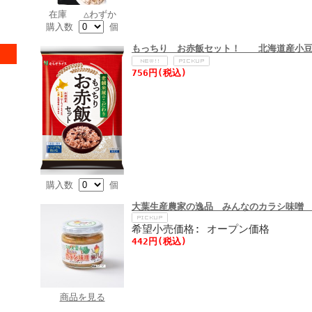
在庫 △わずか
購入数
個
もっちり お赤飯セット！ 北海道産小豆
756円(税込)
購入数
個
大葉生産農家の逸品 みんなのカラシ味噌
希望小売価格: オープン価格
442円(税込)
商品を見る