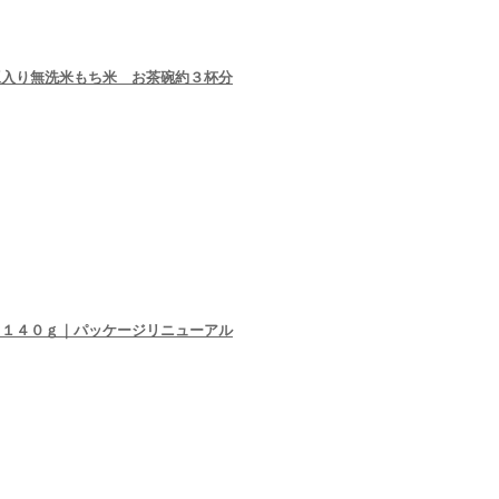
入り無洗米もち米 お茶碗約３杯分
 １４０ｇ｜パッケージリニューアル