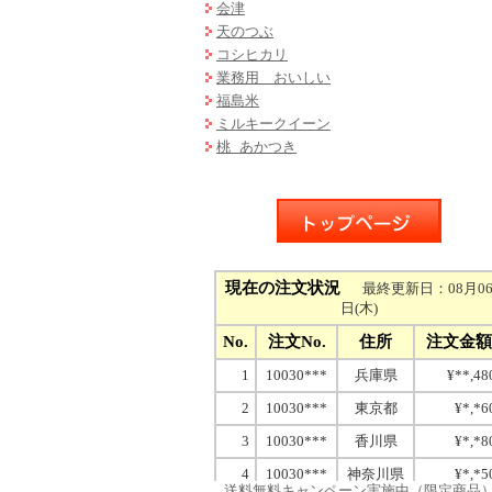
会津
天のつぶ
コシヒカリ
業務用 おいしい
福島米
ミルキークイーン
桃 あかつき
送料無料キャンペーン実施中（限定商品