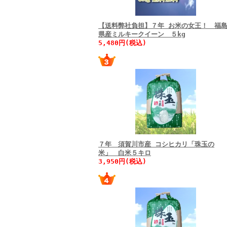
【送料弊社負担】７年 お米の女王！ 福
県産ミルキークイーン ５kg
5,480円(税込)
７年 須賀川市産 コシヒカリ「珠玉の
米」 白米５キロ
3,950円(税込)