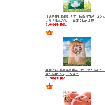
【送料弊社負担】７年 須賀川市産 コシ
カリ「珠玉の米」 白米５kg×２袋
8,980円(税込)
令和７年 福島県中通産 にじのきらめ
希少品種 ５kg｜５キロ
3,780円(税込)