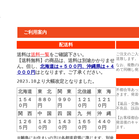
島
ご利用案内
配送料
送料は
送料一覧
をご確認下さい。
ご注文のご入
送致します。
【送料無料】の商品は、送料は別途かかりませ
なお、複数の
ん。但し、
北海道は＋５００円、沖縄県は＋４
めて同梱し発
０００円
はとなります。ご了承ください。
2023.10より大幅改定となりました。
不都合等あっ
北海道
東 北
関 東
北信越
東 海
きます。発送
１５４
８８０
９９０
１２１
１２１
【返品・交換
０円
円
円
０円
０円
不良品、誤品
関 西
中 国
四 国
九 州
沖 縄
【お客様都合
１２６
１４３
１４３
１６５
４４０
発送後のキャ
５円
０円
０円
０円
０円
ます。
※離島にお住まいの方は各都道府県に準じます。別途