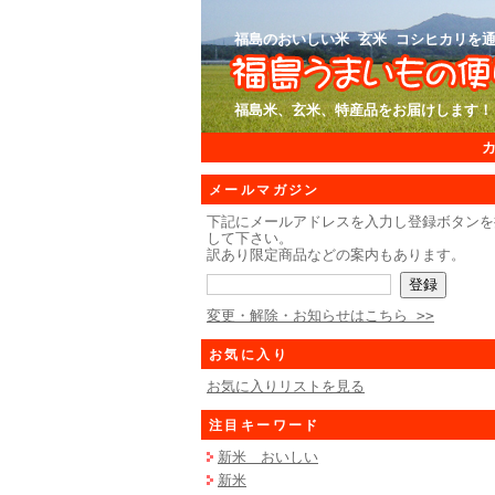
福島のおいしい米 玄米 コシヒカリを通
福島米、玄米、特産品をお届けします！
メールマガジン
下記にメールアドレスを入力し登録ボタンを
して下さい。
訳あり限定商品などの案内もあります。
変更・解除・お知らせはこちら >>
お気に入り
お気に入りリストを見る
注目キーワード
新米 おいしい
新米