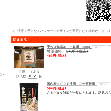
＜ご注意＞予告なくパッケージデザインが変更になる場合がございま
関連商品
手作り無添加 生味噌 500g
希望価格:
540円(税込)
463円(税込)
在庫 ○あり
買い
購入数
個
国内産１００％使用 二十五穀米
594円(税込)
さまざまな雑穀が一度にとれます。話題の