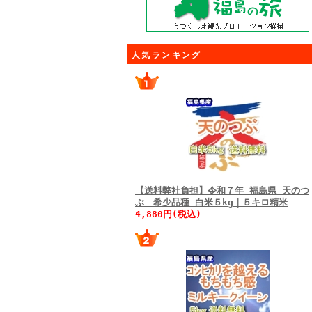
人気ランキング
【送料弊社負担】令和７年 福島県 天のつ
ぶ 希少品種 白米５kg｜５キロ精米
4,880円(税込)