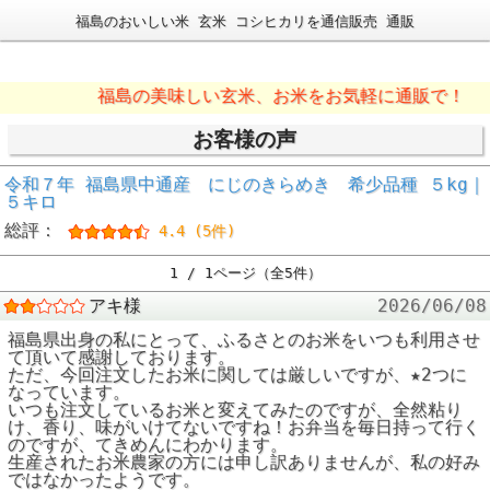
福島のおいしい米 玄米 コシヒカリを通信販売 通販
福島の美味しい玄米、お米をお気軽に通販で！
お客様の声
令和７年 福島県中通産 にじのきらめき 希少品種 ５kg｜
５キロ
総評：
4.4 (5件)
1 / 1ページ（全5件）
アキ様
2026/06/08
福島県出身の私にとって、ふるさとのお米をいつも利用させ
て頂いて感謝しております。
ただ、今回注文したお米に関しては厳しいですが、★2つに
なっています。
いつも注文しているお米と変えてみたのですが、全然粘り
け、香り、味がいけてないですね！お弁当を毎日持って行く
のですが、てきめんにわかります。
生産されたお米農家の方には申し訳ありませんが、私の好み
ではなかったようです。