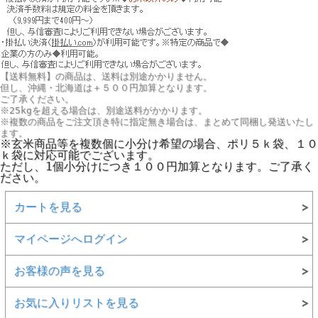
福、笑い プロモーション（福島県）
【送料無料】の商品は、送料は別途かかりません。
但し、
沖縄・北海道は＋５００円
加算となります。
ご了承ください。
※25kgを超える場合は、別途送料がかかります。
※複数の商品をご注文頂き特に指定無き場合は、まとめて同梱し発送いたし
ます。
※玄米商品等を複数個に小分け希望の場合、ポリ５ｋ袋、１０
ｋ袋に対応可能でございます。
ただし、1個小分けにつき１００円加算となります。ご了承く
ださい。
カートを見る
マイページへログイン
お客様の声を見る
お気に入りリストを見る