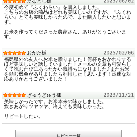
たなとし様
2025/06/02
今度初めて『ふくわらい』を購入しました。
こちらのお店の商品はどれも美味しいのですが、『ふくわ
出典：福島県 プロモーション動画
らい』とても美味しかったので、また購入したいと思いま
す。
日本一の米を
お米を作ってくださった農家さん、ありがとうございま
つくりたい。
す。
米どころ、ふくしまの想いをのせて。
おがた様
2025/02/06
福島県外の友人へお米を贈りました！何杯もおかわりする
14年もの月日をかけてたどりついた
ほど美味しいと話していました！メールの文章も可愛らし
「かおり、あまみ、ふくよかさ」。
くて読むたびにあったかい気持ちになりました♪またお米
を頼む機会がありましたら利用したく思います！迅速な対
選ばれた作り手だけが育てることができる、
応ありがとうございました！
はじめての美味しさ。
ぎゅうぎゅう様
2023/11/21
米どころ・ふくしまのトップブランド。
美味しかったです。お米本来の味がしました。
炊きあがりツヤツヤ、冷えても美味しかった。
リピートしたい。
全国屈指の米どころ・福島県が、さらなる評価、新
しい美味しさを追求し 14年という歳月をかけて開
レビュー一覧