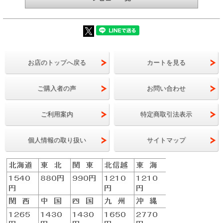
発したのが「福､笑い」。 「コシヒカリ」、「ひ
とめぼれ」、「天のつぶ」、「里山のつぶ」といっ
た ふくしま米の中で最上位に位置付けられます。
「香りが立ち、強い甘みを持ちながら、ふんわり柔
らかく炊きあがる」という、 これまでにない個性
お店のトップへ戻る
カートを見る
的な食感・食味が持ち味。 その魅力を最大に引き
出すため、炊き方にもこだわってみると、 なおの
ご購入者の声
お問い合わせ
こと美味しいごはんと贅沢な時間を楽しめることで
しょう。
ご利用案内
特定商取引法表示
ふくしま県ＧＡＰ認証契約栽培
個人情報の取り扱い
サイトマップ
ふくしま県ＧＡＰ（ＦＧＡＰ）認証とは、放射性物
質対策を含めた本県独自の基準に基づき、ＧＡＰを
実践する生産者、団体を県が認証する制度で、令和
4年12月から農林水産省の国際水準ＧＡＰガイドラ
インに準拠した新しい認証基準となりました。
GAP（Good Agricultural Practices：農業