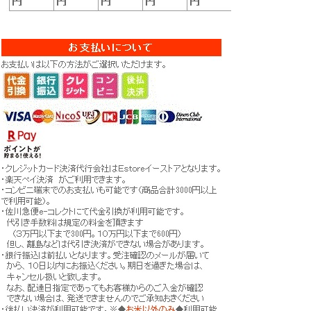
生産工程管理）は、農業生産の各工程の実施、記
録、点検及び評価を行うことによる持続的な改善活
動であり、食品の安全性向上、環境の保全、労働安
全の確保等に資するとともに、農業経営の改善や効
率化につながる取組です。
厳しい審査基準をクリアして農業経営をすすめてい
るもりとう農園の「福、笑い」となります。
最高クラスの一等米を使用
お米の品位検査にて、「一等米」として合格したお
米のみを使用してお届けします。
盆地による昼夜の寒暖差が大きいため、昼間は旺盛
に成育し、夜間は涼しい夜風にあたってひと休み。
そんな自然の恵みをいっぱいに浴びた福島のお米。