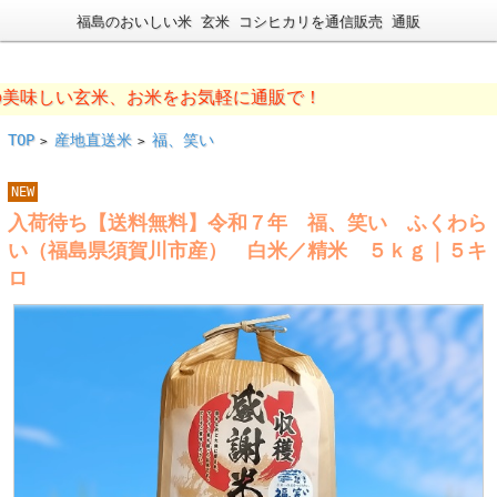
福島のおいしい米 玄米 コシヒカリを通信販売 通販
味しい玄米、お米をお気軽に通販で！
TOP
産地直送米
福、笑い
>
>
NEW
入荷待ち【送料無料】令和７年 福、笑い ふくわら
い（福島県須賀川市産） 白米／精米 ５ｋｇ｜５キ
ロ