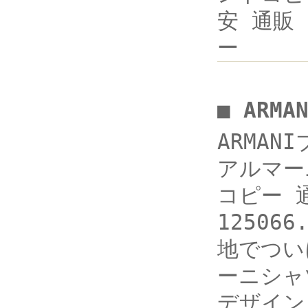
安 通販 h
ー
■ ARM
ARMANI
アルマー
コピー 通
12506
地でついに発
ーニシャ
デザイン