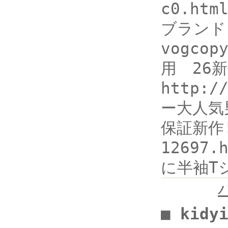
c0.ht
ブランド
vogco
用 26
http:
ー大人気
保証新作!
1269
に半袖Tシ
■ kidy