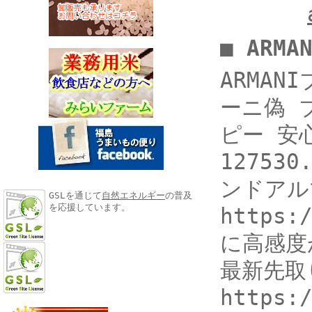
■ ARM
ARMANI
ーニ偽 
ピー 安心
12753
ンドアル
GSLを通じて
自然エネルギー
の普及
を応援しています。
https
に高感度
最新先取
https: