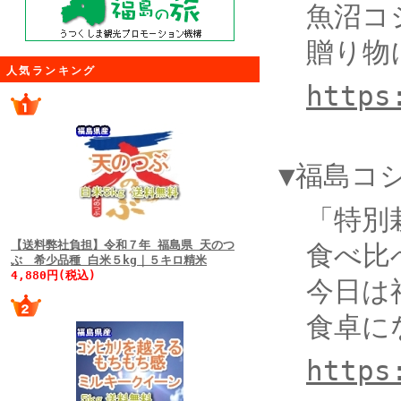
魚沼コシ
贈り物
人気ランキング
https
▼福島コ
「特別栽
【送料弊社負担】令和７年 福島県 天のつ
食べ比
ぶ 希少品種 白米５kg｜５キロ精米
4,880円(税込)
今日は福
食卓に
https