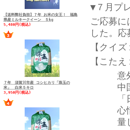
▼７月プ
【送料弊社負担】７年 お米の女王！ 福島
ご応募に
県産ミルキークイーン ５kg
5,480円(税込)
した。応
【クイズ
【こたえ
意外と
７年 須賀川市産 コシヒカリ「珠玉の
中国と
米」 白米５キロ
3,950円(税込)
「日本
心情的
量しか