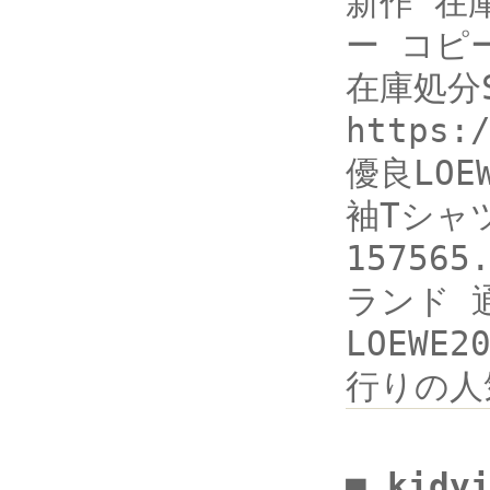
新作 在庫処
ー コピ
在庫処分S
https:
優良LO
袖Tシャツ
15756
ランド 通
LOEWE
行りの人
■ kidy