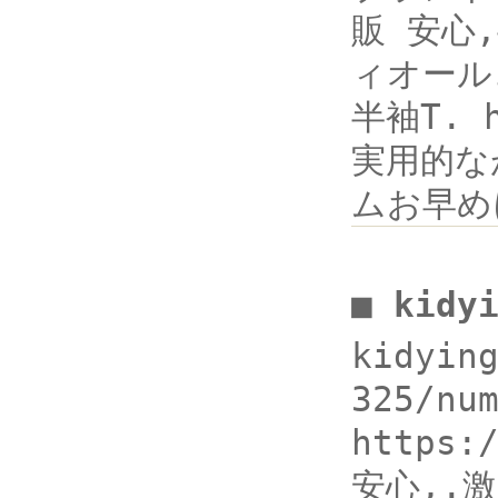
販 安心,半
ィオール
半袖T. h
実用的な
ムお早め
■ kidy
kidyin
325/n
https
安心,.激