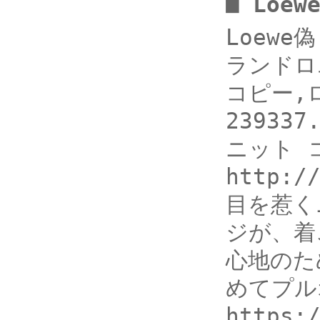
■ Loe
Loewe
ランドロ
コピー,ロ
2393
ニット コ
http:/
目を惹く
ジが、着
心地のた
めてプル
https: