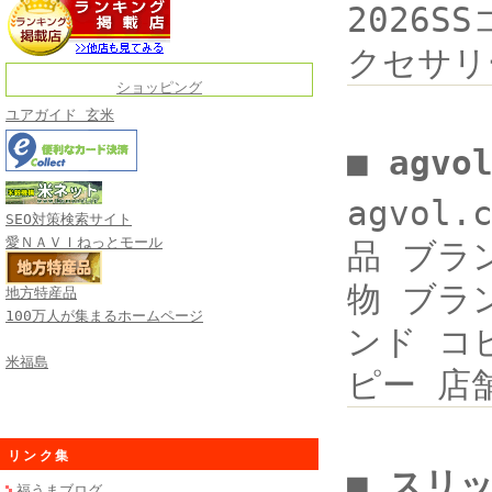
2026
クセサリ
ショッピング
ユアガイド 玄米
■ agv
agvol
SEO対策検索サイト
愛ＮＡＶＩねっとモール
品 ブランド
物 ブランド
地方特産品
100万人が集まるホームページ
ンド コピ
米福島
ピー 店
リンク集
■ スリ
福うまブログ