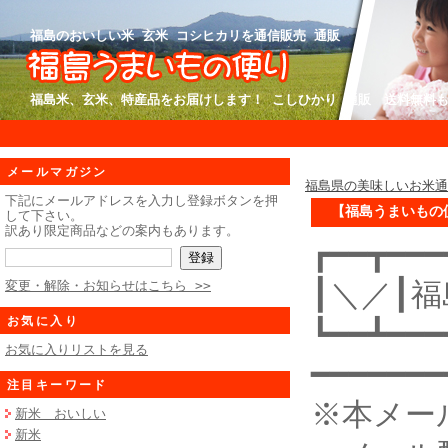
福島のおいしい米 玄米 コシヒカリを通信販売 通販
福島米、玄米、特産品をお届けします！ こしひかり 通販 送料無料
メールマガジン
福島県の美味しいお米
下記にメールアドレスを入力し登録ボタンを押
【福島うまいもの便
して下さい。
訳あり限定商品などの案内もあります。
┏━━┳━━━
┃＼／┃
変更・解除・お知らせはこちら >>
お気に入り
┗━━┻━━━
お気に入りリストを見る
━━━━━━━
注目キーワード
※本メー
新米 おいしい
新米