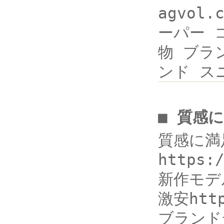
agvol
ーパー コピ
物 ブランド
ンド スニ
■ 質感
質感に満
https:
新作モデ
激安http
ブランド