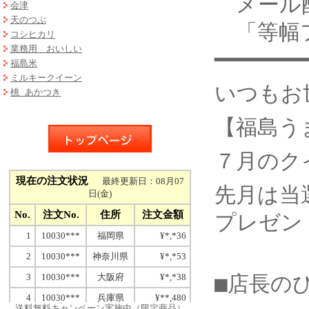
メール配
会津
天のつぶ
「等幅フ
コシヒカリ
業務用 おいしい
━━━━━━━
福島米
ミルキークイーン
いつもお
桃 あかつき
【福島う
７月のク
先月は当
プレゼン
■店長の
送料無料キャンペーン実施中（限定商品）