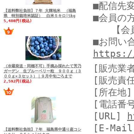
■配信先
【送料弊社負担】７年 大輝地米 （福島
■会員の
県 特別栽培米認証） 白米５キロ|5kg
5,480円(税込)
【会員
■お問
https:/
[販売業
（冷蔵発送・同梱不可）手摘み採れたて芳乃
ガーデン 生ブルーベリー粒 ９００ｇ（３
００ｇ×３セット）｜９月中旬ごろまで
[販売責
2,592円(税込)
[所在地]
[電話番号]
[URL]
h
[E-Mai
【送料弊社負担】７年 福島県中通り産コシ