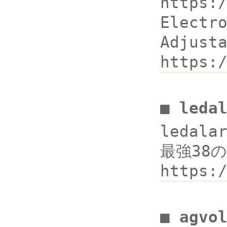
https:
Electr
Adjus
https:
■ leda
ledala
最強38の
https:
■ agv