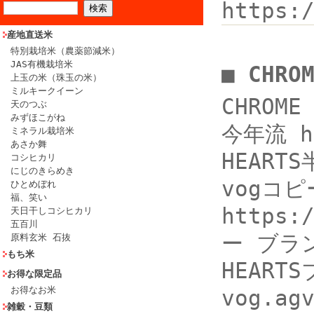
https:
産地直送米
特別栽培米（農薬節減米）
JAS有機栽培米
■ CHR
上玉の米（珠玉の米）
ミルキークイーン
CHRO
天のつぶ
みずほこがね
今年流 ht
ミネラル栽培米
あさか舞
HEAR
コシヒカリ
にじのきらめき
vogコピ
ひとめぼれ
福、笑い
https:
天日干しコシヒカリ
五百川
ー ブラン
原料玄米 石抜
もち米
HEAR
お得な限定品
お得なお米
vog.ag
雑穀・豆類