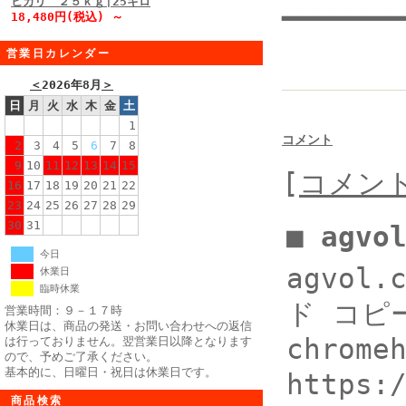
ヒカリ ２５ｋｇ|25キロ
━━━━━━━
18,480円(税込) ～
営業日カレンダー
＜
2026年8月
＞
日
月
火
水
木
金
土
1
コメント
2
3
4
5
6
7
8
9
10
11
12
13
14
15
[
コメン
16
17
18
19
20
21
22
23
24
25
26
27
28
29
30
31
■ agv
今日
agvol
休業日
臨時休業
ド コピー 
営業時間：９－１７時
休業日は、商品の発送・お問い合わせへの返信
chrom
は行っておりません。翌営業日以降となります
ので、予めご了承ください。
基本的に、日曜日・祝日は休業日です。
https:
商品検索