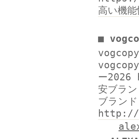
高い機能
■ vogc
vogco
vogcop
ー2026 
安ブランドコ
ブランド
http:/
al