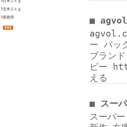
白米２ｋｇ
玄米２ｋｇ
業務用
■ agv
agvol
ー バックコ
ブランド 販
ピー ht
える
■ スー
スーパー