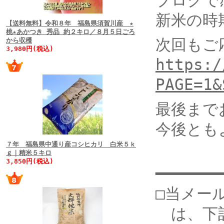
ブログで
新米の時
【送料無料】令和８年 福島県須賀川産 ★
桃★あかつき 秀品 約２キロ／８月５日ごろ
次回もご
から収穫
3,980円(税込)
https:/
PAGE=1&
最後まで
今後とも
７年 福島県中通り産コシヒカリ 白米５ｋ
ｇ｜精米５キロ
3,850円(税込)
━━━━━━━
□当メー
は、下記