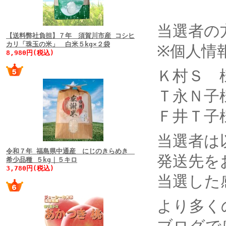
※FO
当選者の
【送料弊社負担】７年 須賀川市産 コシヒ
カリ「珠玉の米」 白米５kg×２袋
※個人情
8,980円(税込)
Ｋ村Ｓ 
Ｔ永Ｎ子
Ｆ井Ｔ子
当選者は
令和７年 福島県中通産 にじのきらめき
発送先を
希少品種 ５kg｜５キロ
3,780円(税込)
当選した
より多く