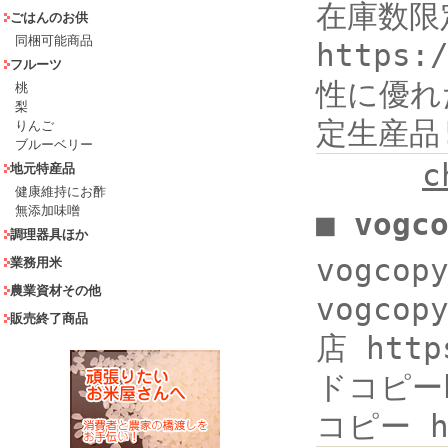
在庫数限
ごはんのお供
同梱可能商品
https
フルーツ
性に優れ
桃
梨
定生産品
りんご
ブルーベリー
c
地元特産品
健康維持にお酢
無添加味噌
■ vogc
調理器具ほか
vogco
業務用米
農業資材その他
vogco
販売終了商品
店 http
ドコピーht
コピー ht