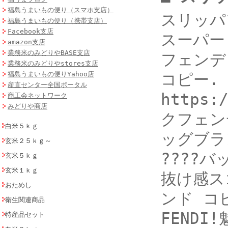
福島うまいもの便り（スマホ支店）
スリッパ
福島うまいもの便り（携帯支店）
Facebook支店
スーパー コ
amazon支店
業務米のみどりやBASE支店
フェンデ
業務米のみどりやstores支店
福島うまいもの便りYahoo店
コピー. 
産直センター全国ポータル
https:
商工会ネットワーク
みどりや商店
クフェン
白米５ｋｇ
ッグブラン
玄米２５ｋｇ～
????
玄米５ｋｇ
玄米１ｋｇ
抜け感スゴ
おためし
ンド コ
衛生関連商品
FEND
特産品セット