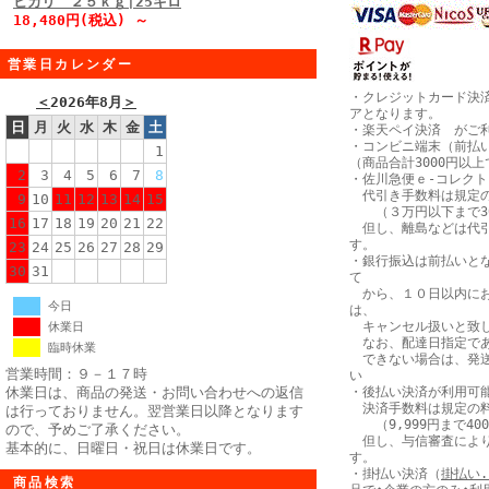
ヒカリ ２５ｋｇ|25キロ
18,480円(税込) ～
営業日カレンダー
・クレジットカード決
＜
2026年8月
＞
アとなります。
日
月
火
水
木
金
土
・楽天ペイ決済 がご
・コンビニ端末（前払
1
（商品合計3000円以
2
3
4
5
6
7
8
・佐川急便ｅ-コレク
代引き手数料は規定の
9
10
11
12
13
14
15
（３万円以下まで30
16
17
18
19
20
21
22
但し、離島などは代引
す。
23
24
25
26
27
28
29
・銀行振込は前払いと
30
31
て
から、１０日以内にお
今日
は、
キャンセル扱いと致
休業日
なお、配達日指定であ
臨時休業
できない場合は、発送
営業時間：９－１７時
い
休業日は、商品の発送・お問い合わせへの返信
・後払い決済が利用可
決済手数料は規定の料
は行っておりません。翌営業日以降となります
（9,999円まで40
ので、予めご了承ください。
但し、与信審査により
基本的に、日曜日・祝日は休業日です。
す。
・掛払い決済（
掛払い.
商品検索