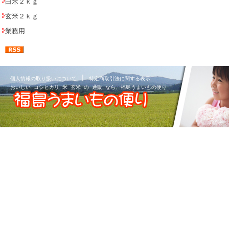
白米２ｋｇ
玄米２ｋｇ
業務用
|
個人情報の取り扱いについて
特定商取引法に関する表示
おいしい コシヒカリ 米 玄米 の 通販 なら、福島うまいもの便り