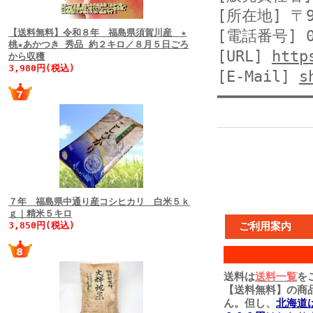
[所在地] 〒
【送料無料】令和８年 福島県須賀川産 ★
[電話番号] 02
桃★あかつき 秀品 約２キロ／８月５日ごろ
[URL]
http
から収穫
3,980円(税込)
[E-Mail]
s
━━━━━━━━━━
７年 福島県中通り産コシヒカリ 白米５ｋ
ｇ｜精米５キロ
3,850円(税込)
ご利用案内
送料は
送料一覧
を
【送料無料】の商
ん。但し、
北海道