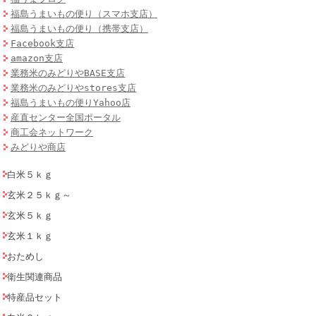
福島うまいもの便り（スマホ支店）
福島うまいもの便り（携帯支店）
Facebook支店
amazon支店
業務米のみどりやBASE支店
業務米のみどりやstores支店
福島うまいもの便りYahoo店
産直センター全国ポータル
商工会ネットワーク
みどりや商店
白米５ｋｇ
玄米２５ｋｇ～
玄米５ｋｇ
玄米１ｋｇ
おためし
衛生関連商品
特産品セット