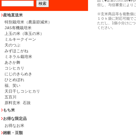
品で◆企業の方のみ◆利
但し、与信審査により
※玄米商品等を複数個
産地直送米
１０ｋ袋に対応可能で
特別栽培米（農薬節減米）
ただし、1個小分けに
JAS有機栽培米
ください。
上玉の米（珠玉の米）
ミルキークイーン
天のつぶ
みずほこがね
ミネラル栽培米
あさか舞
コシヒカリ
にじのきらめき
ひとめぼれ
福、笑い
天日干しコシヒカリ
五百川
原料玄米 石抜
もち米
お得な限定品
お得なお米
雑穀・豆類