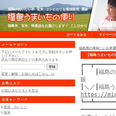
福島のおいしい米 玄米 コシヒカリを通信販売 通販
福島米、玄米、特産品をお届けします！ こしひかり 通販 送料無料
カートをみる
｜
マイページ
メールマガジン
福島県の美味しいお米
下記にメールアドレスを入力し登録ボタンを押
【福島うまいもの便
して下さい。
訳あり限定商品などの案内もあります。
┏━━┳━━━━━━
┃ ┃福島の
変更・解除・お知らせはこちら >>
販
お気に入り
┃＼／┃福島
お気に入りリストを見る
https://mi
注目キーワード
┗━━┻━━━━━━
新米 おいしい
━━━━━━━━━━
新米