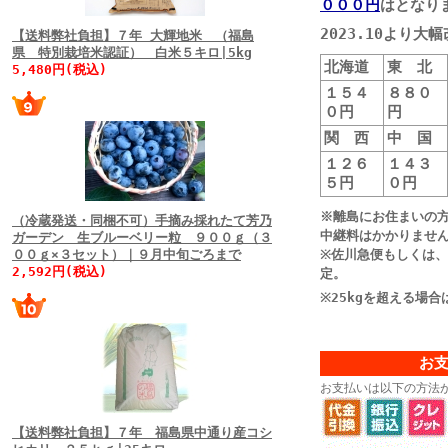
０００円
はとなり
2023.10より
【送料弊社負担】７年 大輝地米 （福島
県 特別栽培米認証） 白米５キロ|5kg
北海道
東 北
5,480円(税込)
１５４
８８０
０円
円
関 西
中 国
１２６
１４３
５円
０円
※離島にお住まいの
（冷蔵発送・同梱不可）手摘み採れたて芳乃
中継料はかかりませ
ガーデン 生ブルーベリー粒 ９００ｇ（３
００ｇ×３セット）｜９月中旬ごろまで
※佐川急便もしくは
2,592円(税込)
定。
※25kgを超える場
お
お支払いは以下の方法
【送料弊社負担】７年 福島県中通り産コシ