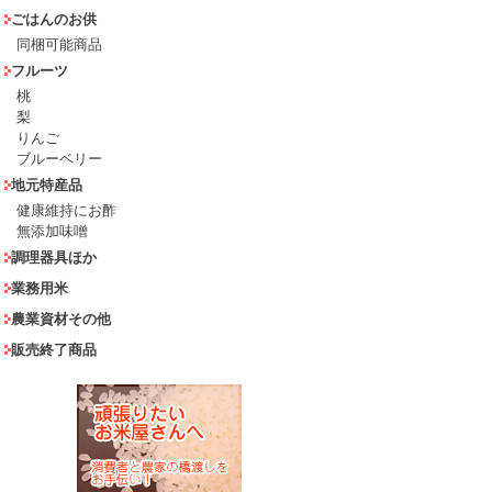
ごはんのお供
同梱可能商品
フルーツ
桃
梨
りんご
ブルーベリー
地元特産品
健康維持にお酢
無添加味噌
調理器具ほか
業務用米
農業資材その他
販売終了商品