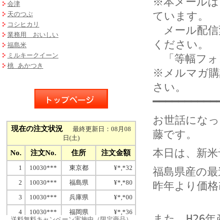
※本メールは
会津
ています。
天のつぶ
コシヒカリ
メール配信
業務用 おいしい
ください。
福島米
ミルキークイーン
「等幅フォ
桃 あかつき
※メルマガ購
さい。
━━━━━━━━━━
お世話になっ
藤です。
本日は、新米
福島県産の最
昨年より価格
また、H26
送料無料キャンペーン実施中（限定商品）