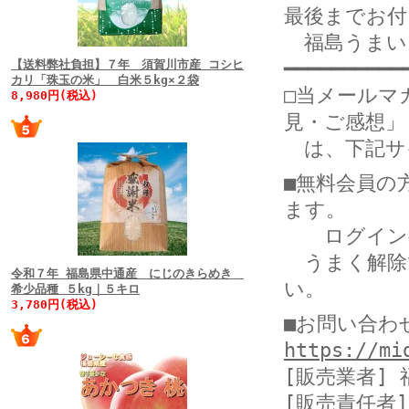
最後までお付
福島うまいも
【送料弊社負担】７年 須賀川市産 コシヒ
━━━━━━━━━━
カリ「珠玉の米」 白米５kg×２袋
□当メールマ
8,980円(税込)
見・ご感想」
は、下記サ
■無料会員の
ます。
ログイン後
うまく解除
令和７年 福島県中通産 にじのきらめき
い。
希少品種 ５kg｜５キロ
3,780円(税込)
■お問い合
https://mi
[販売業者]
[販売責任者