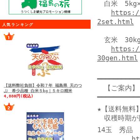
白米 5kg×
https:/
2set.html
人気ランキング
玄米 30k
https:/
30gen.html
━━━━━━━━━━
【送料弊社負担】令和７年 福島県 天のつ
【ご案内】
ぶ 希少品種 白米５kg｜５キロ精米
━━━━━━━━━━
4,880円(税込)
★【送料無料
収穫時期が
14玉 秀品 
ht