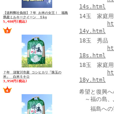
14s.html
【送料弊社負担】７年 お米の女王！ 福島
14玉 家庭用
県産ミルキークイーン ５kg
5,480円(税込)
ht
14y.html
18玉 秀品 
ht
18s.html
18玉 家庭用
ht
７年 須賀川市産 コシヒカリ「珠玉の
米」 白米５キロ
18y.html
3,950円(税込)
希望と復興へ
～福の島、
福島への