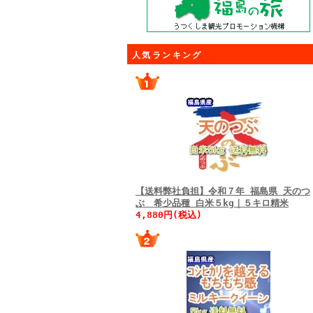
人気ランキング
【送料弊社負担】令和７年 福島県 天のつ
ぶ 希少品種 白米５kg｜５キロ精米
4,880円(税込)