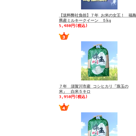
【送料弊社負担】７年 お米の女王！ 福
県産ミルキークイーン ５kg
5,480円(税込)
７年 須賀川市産 コシヒカリ「珠玉の
米」 白米５キロ
3,950円(税込)