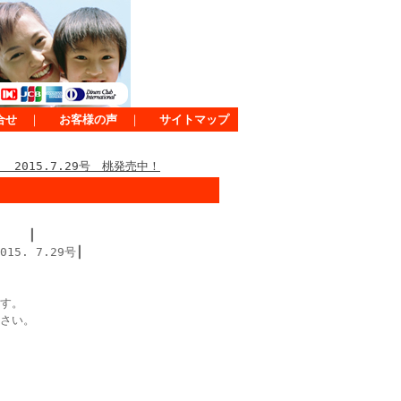
合せ
｜
お客様の声
｜
サイトマップ
2015.7.29号 桃発売中！
販 ┃
. 7.29号┃
す。
さい。