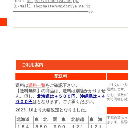
[URL]
https://midoriya.ne.jp/
[E-Mail]
shopmaster@midoriya.ne.jp
━━━━━━━━━━━━━━━━━━━━━━━━━━━━━━━━━◇◇
ご利用案内
配送料
送料は
送料一覧
をご確認下さい。
ご注文のご入
送致します。
【送料無料】の商品は、送料は別途かかりませ
なお、複数の
ん。但し、
北海道は＋５００円、沖縄県は＋４
めて同梱し発
０００円
はとなります。ご了承ください。
2023.10より大幅改定となりました。
不都合等あっ
北海道
東 北
関 東
北信越
東 海
きます。発送
１５４
８８０
９９０
１２１
１２１