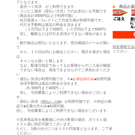
アとなります。
■
商品お届
・楽天ペイ決済 がご利用できます。
・コンビニ端末（前払い方式）でのお支払いも可能です
（商品合計3000円以上で利用可能）。
・佐川急便ｅ-コレクトにて代金引換が利用可能です。
ヒ
代引き手数料は規定の料金を頂きます
（３万円以下まで300円。１０万円以下まで600円）
但し、離島などは代引き決済ができない場合がありま
す。
・銀行振込は前払いとなります。受注確認のメールが届い
特定商取引法
て
ください。
から、１０日以内にお振込ください。期日を過ぎた場合
は、
キャンセル扱いと致します。
なお、配達日指定であってもお客様からのご入金が確認
できない場合は、発送できませんのでご承知おきくださ
い
・後払い決済が利用可能です。※◆
お米以外のみ
◆利用可能
決済手数料は規定の料金を頂きます。
（9,999円まで400円～）
き
但し、与信審査によりご利用できない場合がございま
す。
・掛払い決済（
掛払い.com
）が利用可能です。※特定の商
品で◆企業の方のみ◆利用可能。
但し、与信審査によりご利用できない場合がございます。
※玄米商品等を複数個に小分け希望の場合、ポリ５ｋ袋、
１０ｋ袋に対応可能でございます。
ただし、1個小分けにつき１００円加算となります。ご了承
ください。