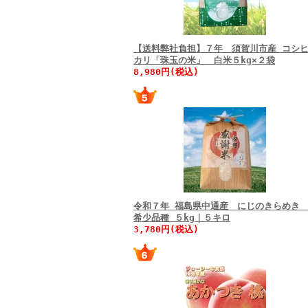
【送料弊社負担】７年 須賀川市産 コシ
カリ「珠玉の米」 白米５kg×２袋
8,980円(税込)
令和７年 福島県中通産 にじのきらめ
希少品種 ５kg｜５キロ
3,780円(税込)