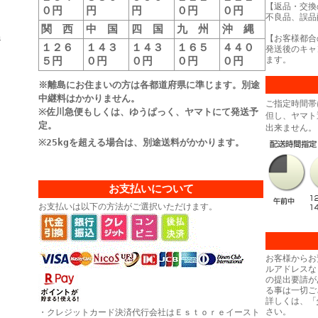
【返品・交換
０円
円
円
０円
０円
不良品、誤品
関 西
中 国
四 国
九 州
沖 縄
島
【お客様都合
１２６
１４３
１４３
１６５
４４０
発送後のキャ
５円
０円
０円
０円
０円
ます。
※離島にお住まいの方は各都道府県に準じます。別途
中継料はかかりません。
ご指定時間帯
※佐川急便もしくは、ゆうぱっく、ヤマトにて発送予
但し、ヤマト
定。
出来ません。
※25kgを超える場合は、別途送料がかかります。
お支払いについて
お支払いは以下の方法がご選択いただけます。
お客様からお
ルアドレスな
の提出要請が
る事は一切ご
詳しくは、「
さい。
・クレジットカード決済代行会社はＥｓｔｏｒｅイースト