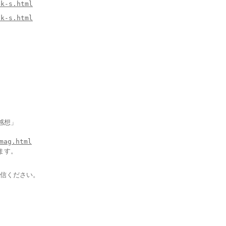
4k-s.html
2k-s.html
感想」
mag.html
ます。
信ください。