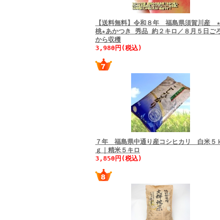
【送料無料】令和８年 福島県須賀川産 
桃★あかつき 秀品 約２キロ／８月５日ご
から収穫
3,980円(税込)
７年 福島県中通り産コシヒカリ 白米５
ｇ｜精米５キロ
3,850円(税込)