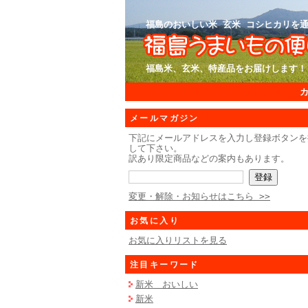
福島のおいしい米 玄米 コシヒカリを通
福島米、玄米、特産品をお届けします！
メールマガジン
下記にメールアドレスを入力し登録ボタンを
して下さい。
訳あり限定商品などの案内もあります。
変更・解除・お知らせはこちら >>
お気に入り
お気に入りリストを見る
注目キーワード
新米 おいしい
新米