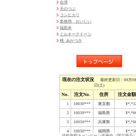
会津
天のつぶ
コシヒカリ
業務用 おいしい
福島米
ミルキークイーン
桃 あかつき
送料無料キャンペーン実施中（限定商品