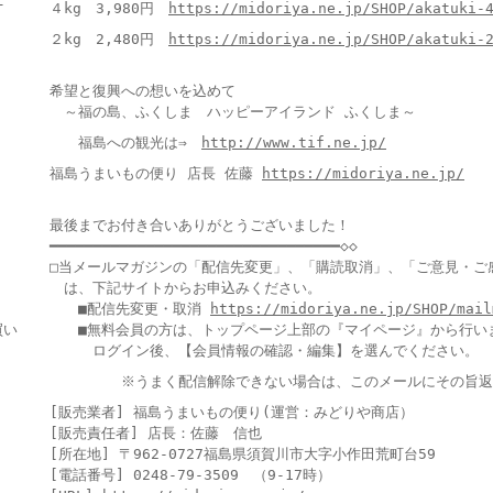
４kg 3,980円
https://midoriya.ne.jp/SHOP/akatuki-
２kg 2,480円
https://midoriya.ne.jp/SHOP/akatuki-
希望と復興への想いを込めて
～福の島、ふくしま ハッピーアイランド ふくしま～
福島への観光は⇒
http://www.tif.ne.jp/
福島うまいもの便り 店長 佐藤
https://midoriya.ne.jp/
最後までお付き合いありがとうございました！
━━━━━━━━━━━━━━━━━━━━━━━━━━━━━━━━━◇◇
□当メールマガジンの「配信先変更」、「購読取消」、「ご意見・ご
は、下記サイトからお申込みください。
■配信先変更・取消
https://midoriya.ne.jp/SHOP/mail
買い
■無料会員の方は、トップページ上部の『マイページ』から行い
ログイン後、【会員情報の確認・編集】を選んでください。
※うまく配信解除できない場合は、このメールにその旨返
[販売業者] 福島うまいもの便り(運営：みどりや商店）
[販売責任者] 店長：佐藤 信也
[所在地] 〒962-0727福島県須賀川市大字小作田荒町台59
[電話番号] 0248-79-3509 （9-17時）