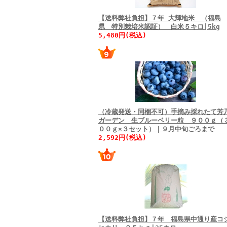
【送料弊社負担】７年 大輝地米 （福島
県 特別栽培米認証） 白米５キロ|5kg
5,480円(税込)
（冷蔵発送・同梱不可）手摘み採れたて芳
ガーデン 生ブルーベリー粒 ９００ｇ（
００ｇ×３セット）｜９月中旬ごろまで
2,592円(税込)
【送料弊社負担】７年 福島県中通り産コ