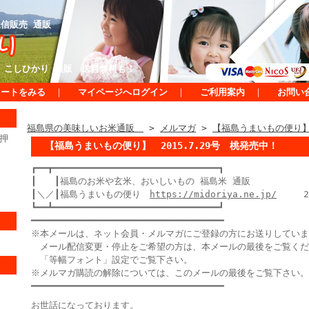
信販売 通販
 こしひかり 通販 送料無料も！
カートをみる
｜
マイページへログイン
｜
ご利用案内
｜
お問い
福島県の美味しいお米通販
>
メルマガ
>
【福島うまいもの便り】 
押
【福島うまいもの便り】 2015.7.29号 桃発売中！
┏━━┳━━━━━━━━━━━━━━━━━━━━━━━━━━━━━━┓
┃ ┃福島のお米や玄米、おいしいもの 福島米 通
┃＼／┃福島うまいもの便り
https://midoriya.ne.jp/
2015
┗━━┻━━━━━━━━━━━━━━━━━━━━━━━━━━━━━━┛
━━━━━━━━━━━━━━━━━━━━━━━━━━━━━━━━━━━
※本メールは、ネット会員・メルマガにご登録の方にお送りしていま
メール配信変更・停止をご希望の方は、本メールの最後をご覧くだ
「等幅フォント」設定でご覧下さい。
※メルマガ購読の解除については、このメールの最後をご覧下さい。
━━━━━━━━━━━━━━━━━━━━━━━━━━━━━━━━━━━
お世話になっております。