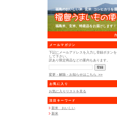
福島のおいしい米 玄米 コシヒカリを通
福島米、玄米、特産品をお届けします！
メールマガジン
下記にメールアドレスを入力し登録ボタンを
して下さい。
訳あり限定商品などの案内もあります。
変更・解除・お知らせはこちら >>
お気に入り
お気に入りリストを見る
注目キーワード
新米 おいしい
新米