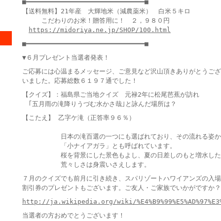
■━━━━━━━━━━━━━━━━━━━━━━━━━━━━━━■
【送料無料】21年産 大輝地米（減農薬米） 白米５キロ
こだわりのお米！贈答用に！ ２，９８０円
https://midoriya.ne.jp/SHOP/100.html
■━━━━━━━━━━━━━━━━━━━━━━━━━━━━━━■
▼６月プレゼント当選者発表！
ご応募には心温まるメッセージ、ご意見など沢山頂きありがとうござ
いました。応募総数６１９７通でした！
【クイズ】：福島県ご当地クイズ 元禄2年に松尾芭蕉が訪れ
｢五月雨の滝降りうづむ水かさ哉｣と詠んだ場所は？
【こたえ】 乙字ケ滝（正答率９６％）
日本の滝百選の一つにも選ばれており、その流れる姿か
「小ナイアガラ」とも呼ばれています。
桜を背景にした景色もよし、夏の日差しのもと増水した
荒々しさは身震いさえします。
７月のクイズでも前月に引き続き、スパリゾートハワイアンズの入場
割引券のプレゼントもございます。ご友人・ご家族でいかがですか？
http://ja.wikipedia.org/wiki/%E4%B9%99%E5%AD%97%E3
当選者の方おめでとうございます！