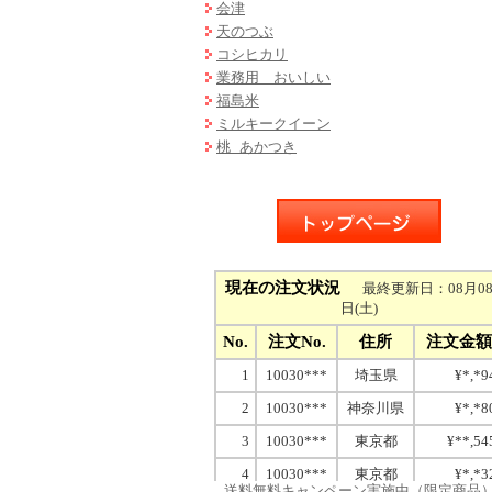
会津
天のつぶ
コシヒカリ
業務用 おいしい
福島米
ミルキークイーン
桃 あかつき
送料無料キャンペーン実施中（限定商品