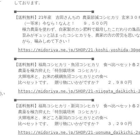
しております。
■━━━━━━━━━━━━━━━━━━━━━━━━━━━━━━■
【送料無料】21年産 吉田さんちの 農薬節減コシヒカリ 玄米３０
（一等米）今なら！なんと！ ９，５００円
極力農薬を使わず、自家製ボカシ肥料で栽培したこだわりの逸品
旨みがギュッと詰まったコシヒカリを、農家の方の苦労を思いな
がら、噛みしめて下さい！
https://midoriya.ne.jp/SHOP/21-koshi-yoshida-30g
■━━━━━━━━━━━━━━━━━━━━━━━━━━━━━━■
【送料無料】福島コシヒカリ・魚沼コシヒカリ 食べ比べセット各２
農薬を極力抑えた「特別栽培米 コシヒカリ」
大輝地米と、お米の横綱魚沼コシヒカリとの食べ
比べセットです。 贈り物にいかがですか？ ２，９８０円
https://midoriya.ne.jp/SHOP/21-niigata_daikichi-
買い
■━━━━━━━━━━━━━━━━━━━━━━━━━━━━━━■
【送料無料】福島コシヒカリ・新潟コシヒカリ 食べ比べセット各２
農薬を極力抑えた「特別栽培米 コシヒカリ」
大輝地米と、米どころ新潟のコシヒカリとの食べ
比べセットです。 贈り物にいかがですか？ ３，２９０円
https://midoriya.ne.jp/SHOP/21-uonuma_daikichi-2