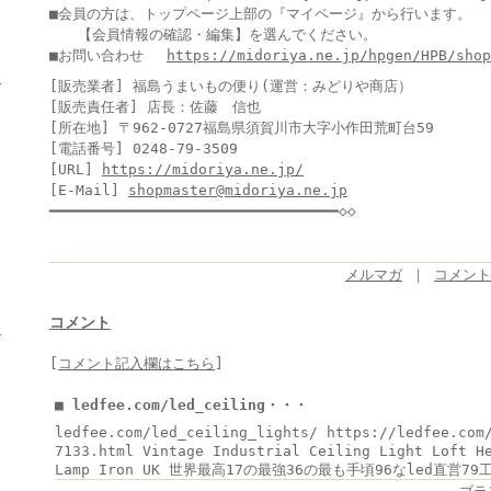
■会員の方は、トップページ上部の『マイページ』から行います。
【会員情報の確認・編集】を選んでください。
■お問い合わせ
https://midoriya.ne.jp/hpgen/HPB/shop
ヒ
[販売業者] 福島うまいもの便り(運営：みどりや商店）
[販売責任者] 店長：佐藤 信也
[所在地] 〒962-0727福島県須賀川市大字小作田荒町台59
[電話番号] 0248-79-3509
[URL]
https://midoriya.ne.jp/
[E-Mail]
shopmaster@midoriya.ne.jp
━━━━━━━━━━━━━━━━━━━━━━━━━━━━━━━━━◇◇
メルマガ
｜
コメント 
コメント
き
[
コメント記入欄はこちら
]
■ ledfee.com/led_ceiling・・・
ledfee.com/led_ceiling_lights/ https://ledfee.com
7133.html Vintage Industrial Ceiling Light Loft H
Lamp Iron UK 世界最高17の最強36の最も手頃96なled直営79工場