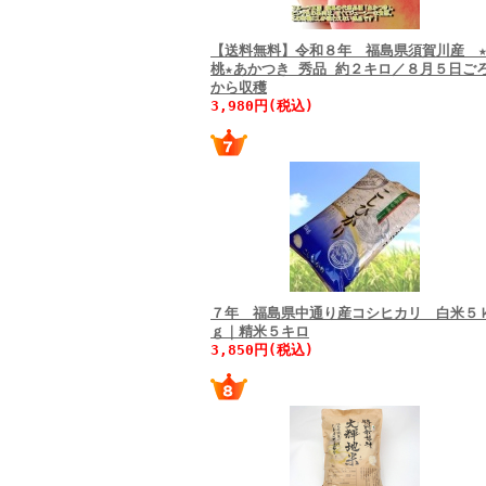
【送料無料】令和８年 福島県須賀川産 
桃★あかつき 秀品 約２キロ／８月５日ご
から収穫
3,980円(税込)
７年 福島県中通り産コシヒカリ 白米５
ｇ｜精米５キロ
3,850円(税込)