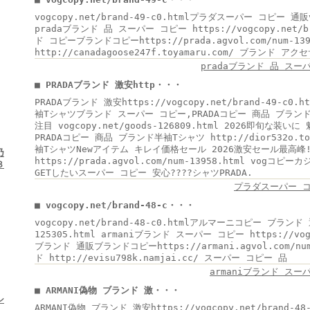
vogcopy.net/brand-49-c0.htmlプラダスーパー コピー 通販vo
pradaブランド 品 スーパー コピー https://vogcopy.net/b
ド コピーブランドコピーhttps://prada.agvol.com/num-
http://canadagoose247f.toyamaru.com/ ブランド ア
pradaブランド 品 スー
■ PRADAブランド 激安http・・・
PRADAブランド 激安https://vogcopy.net/brand-49-c
袖Tシャツブランド スーパー コピー,PRADAコピー 商品 ブラン
注目 vogcopy.net/goods-126809.html 2026即旬
PRADAコピー 商品 ブランド半袖Tシャツ http://dior532o.to
袖TシャツNewアイテム キレイ価格セール 2026激安セール最高峰
乃
https://prada.agvol.com/num-13958.html vo
３
GETしたいスーパー コピー 安心????シャツPRADA.
プラダスーパー 
■ vogcopy.net/brand-48-c・・・
vogcopy.net/brand-48-c0.htmlアルマーニコピー ブランド 通
125305.html armaniブランド スーパー コピー https://vogc
ブランド 通販ブランドコピーhttps://armani.agvol.com/n
ド http://evisu798k.namjai.cc/ スーパー コピー 品
armaniブランド スー
■ ARMANI偽物 ブランド 激・・・
シ
ARMANI偽物 ブランド 激安https://vogcopy.net/brand