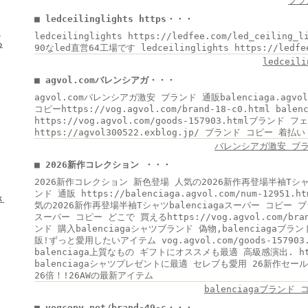
ブラ
■ ledceilinglights https・・・
★
ledceilinglights https://ledfee.com/led_ceili
ろ
90なled直営64工場です ledceilinglights https://ledfe
ledceili
■ agvol.comバレンシアガ・・・
agvol.comバレンシアガ激安 ブランド 通販balenciaga.agv
コピーhttps://vog.agvol.com/brand-18-c0.html ba
https://vog.agvol.com/goods-157903.htmlブランド フ
https://agvol300522.exblog.jp/ ブランド コピー 着払い
バレンシアガ激安 ブ
■ 2026新作コレクション ・・・
2026新作コレクション 新色登場 人気の2026新作再登場半袖Tシャツ
ンド 通販 https://balenciaga.agvol.com/num-1295
ｋ
気の2026新作再登場半袖Tシャツbalenciagaスーパー コピー ブラ
スーパー コピー どこで 買えるhttps://vog.agvol.com/bra
ンド 購入balenciagaシャツブランド 偽物,balenciagaブ
販!ずっと愛用したいアイテム vog.agvol.com/goods-1579
balenciaga上質なもの ギフトにオススメも最適 高級感演出. https:
balenciagaシャツプレゼントに最適 セレブも愛用 26新作セ
26倍！!26AWの最新アイテム
balenciagaブランド
■ vogcopy.net/brand-49-c・・・