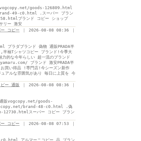
gcopy.net/goods-126809.html
rand-49-c0.html .スーパー ブラン
13958.htmlブランド コピー ショップ
クセサリー 激安
パー コピー
｜ 2026-08-08 08:36 ｜
0.html プラダブランド 偽物 通販PRADA半
ド,半袖Tシャツコピー ブランド!今季大
な装いに 魅力的な今年らしい 超一流のブランド
yamaru.com/ ブランド 激安PRADA半
!お買い得品 !専門店!今シーズン新作
gコピーカジュアルな雰囲気があり 毎日に上質を 今
コピー 通販
｜ 2026-08-08 08:36 ｜
販vogcopy.net/goods-
opy.net/brand-48-c0.html .偽
um-12730.htmlスーパー コピー ブラン
パー コピー
｜ 2026-08-08 07:53 ｜
-48-c0.html アルマーニコピー 品 ブラン