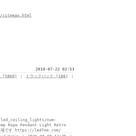
/sitemap.html
2010-07-22 02:53
(5869)
｜
トラックバック (188)
｜
/led_ceiling_lights/num-
emp Rope Pendant Light Retro
です https://ledfee.com/