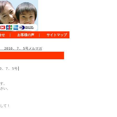
合せ
｜
お客様の声
｜
サイトマップ
2010. 7. 5号メルマガ
. 7. 5号┃
す。
さい。
して！