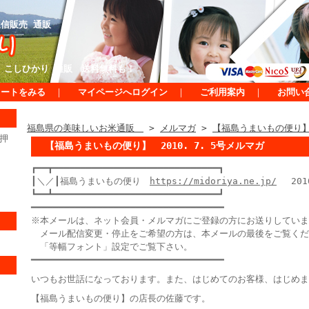
信販売 通販
 こしひかり 通販 送料無料も！
カートをみる
｜
マイページへログイン
｜
ご利用案内
｜
お問い
福島県の美味しいお米通販
>
メルマガ
>
【福島うまいもの便り】 
押
【福島うまいもの便り】 2010. 7. 5号メルマガ
┏━━┳━━━━━━━━━━━━━━━━━━━━━━━━━━━━━━┓
┃＼／┃福島うまいもの便り
https://midoriya.ne.jp/
2010
┗━━┻━━━━━━━━━━━━━━━━━━━━━━━━━━━━━━┛
━━━━━━━━━━━━━━━━━━━━━━━━━━━━━━━━━━━
※本メールは、ネット会員・メルマガにご登録の方にお送りしていま
メール配信変更・停止をご希望の方は、本メールの最後をご覧くだ
「等幅フォント」設定でご覧下さい。
━━━━━━━━━━━━━━━━━━━━━━━━━━━━━━━━━━━
いつもお世話になっております。また、はじめてのお客様、はじめま
【福島うまいもの便り】の店長の佐藤です。