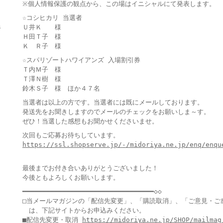
※個人情報保護の観点から、この場はイニシャルにて発表します。
☆コシヒカリ 当選者
島
Ｕ井Ｋ 様
Ｈ田Ｔ子 様
Ｋ Ｒ子 様
☆スパリゾートハワイアンズ 入場割引券
Ｔ内Ｍ子 様
Ｔ澤Ｎ樹 様
鈴木Ｓ子 様 ほか４７名
当選者は以上の方です。当選者には既にメールしております。
発送先をお聞きしますのでメールのチェックをお願いしま～す。
ぜひ！当選した感想もお聞かせくださいませ。
次回もご応募お待ちしています。
https://ssl.shopserve.jp/-/midoriya.ne.jp/enq/enqu
最後までお付き合いありがとうございました！
今後ともよろしくお願いします。
━━━━━━━━━━━━━━━━━━━━━━━━━━━━━━━━━◇◇
□当メールマガジンの「配信先変更」、「購読取消」、「ご意見・ご
は、下記サイトからお申込みください。
■配信先変更・取消
https://midoriya.ne.jp/SHOP/mailmag