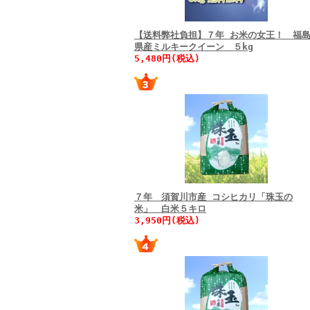
【送料弊社負担】７年 お米の女王！ 福
県産ミルキークイーン ５kg
5,480円(税込)
７年 須賀川市産 コシヒカリ「珠玉の
米」 白米５キロ
3,950円(税込)