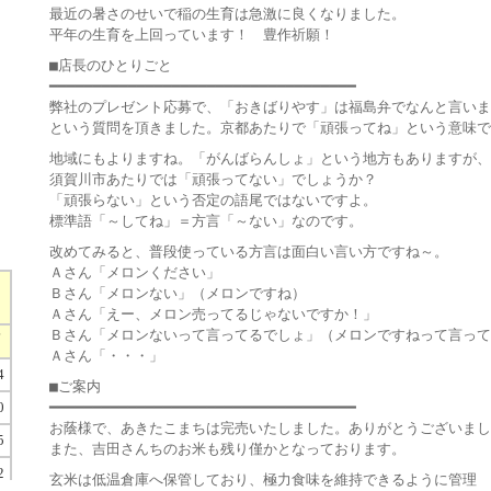
最近の暑さのせいで稲の生育は急激に良くなりました。
平年の生育を上回っています！ 豊作祈願！
■店長のひとりごと
━━━━━━━━━━━━━━━━━━━━━━━━━━━━━━━━━━━
弊社のプレゼント応募で、「おきばりやす」は福島弁でなんと言いま
という質問を頂きました。京都あたりで「頑張ってね」という意味で
地域にもよりますね。「がんばらんしょ」という地方もありますが、
須賀川市あたりでは「頑張ってない」でしょうか？
「頑張らない」という否定の語尾ではないですよ。
標準語「～してね」＝方言「～ない」なのです。
改めてみると、普段使っている方言は面白い言い方ですね～。
Ａさん「メロンください」
Ｂさん「メロンない」（メロンですね）
Ａさん「えー、メロン売ってるじゃないですか！」
Ｂさん「メロンないって言ってるでしょ」（メロンですねって言って
Ａさん「・・・」
■ご案内
━━━━━━━━━━━━━━━━━━━━━━━━━━━━━━━━━━━
お蔭様で、あきたこまちは完売いたしました。ありがとうございまし
また、吉田さんちのお米も残り僅かとなっております。
玄米は低温倉庫へ保管しており、極力食味を維持できるように管理
）