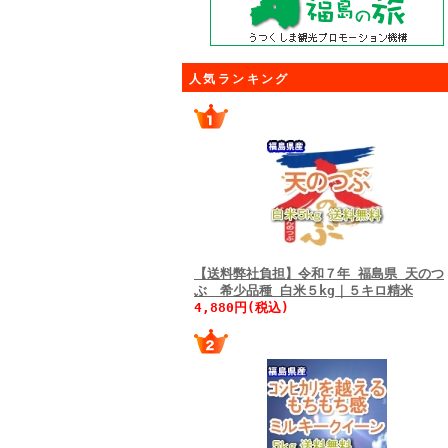
人気ランキング
【送料弊社負担】令和７年 福島県 天のつ
ぶ 希少品種 白米５kg｜５キロ精米
4,880円(税込)