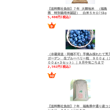
【送料弊社負担】７年 大輝地米 （福島
県 特別栽培米認証） 白米５キロ|5kg
5,480円(税込)
（冷蔵発送・同梱不可）手摘み採れたて芳
ガーデン 生ブルーベリー粒 ９００ｇ（
００ｇ×３セット）｜９月中旬ごろまで
2,592円(税込)
【送料弊社負担】７年 福島県中通り産コ