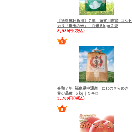
【送料弊社負担】７年 須賀川市産 コシ
カリ「珠玉の米」 白米５kg×２袋
8,980円(税込)
令和７年 福島県中通産 にじのきらめ
希少品種 ５kg｜５キロ
3,780円(税込)