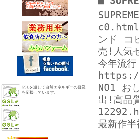
■ SUP
SUPREM
c0.h
ンド コ
売!人気セ
今年流行
https:
NO1 
GSLを通じて
自然エネルギー
の普及
を応援しています。
出!高品質
1229
最新作半袖