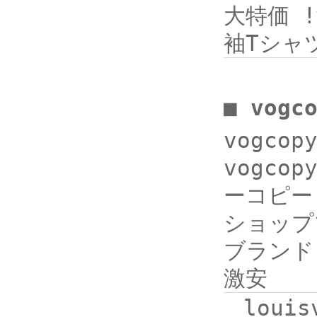
大特価 !
袖Tシャ
■ vogc
vogco
vogcop
ーコピー h
ショップブ
ブランド 
激安
loui