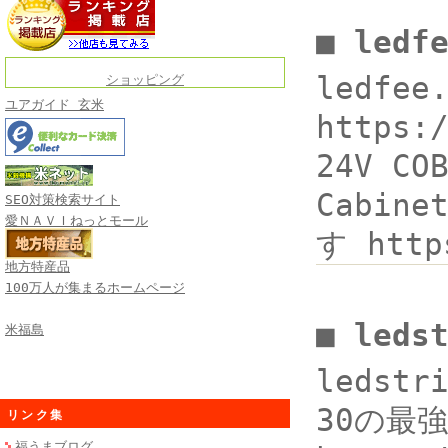
■ ledf
ledfee
ショッピング
ユアガイド 玄米
https:
24V CO
Cabin
SEO対策検索サイト
愛ＮＡＶＩねっとモール
す http
地方特産品
100万人が集まるホームページ
■ leds
米福島
ledstr
30の最強
リンク集
福うまブログ