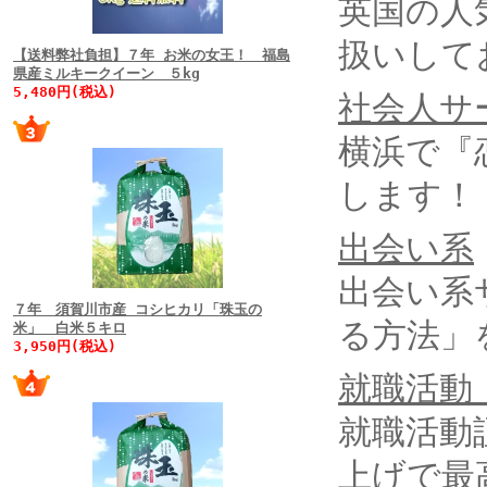
英国の人
扱いして
【送料弊社負担】７年 お米の女王！ 福島
県産ミルキークイーン ５kg
5,480円(税込)
社会人サ
横浜で『
します！
出会い系
出会い系
７年 須賀川市産 コシヒカリ「珠玉の
る方法」
米」 白米５キロ
3,950円(税込)
就職活動
就職活動
上げで最