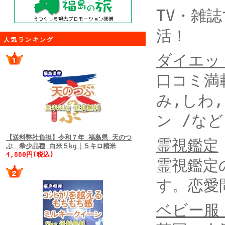
TV・雑
活！
人気ランキング
ダイエッ
口コミ満
み,しわ
ン /な
【送料弊社負担】令和７年 福島県 天のつ
霊視鑑定
ぶ 希少品種 白米５kg｜５キロ精米
4,880円(税込)
霊視鑑定
す。恋愛
ベビー服