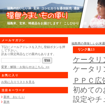
福島のおいしい米 玄米 コシヒカリを通信販売 通販
福島米、玄米、特産品をお届けします！ こしひかり 通販 送料無料
メールマガジン
福島県の美味しいお米
下記にメールアドレスを入力し登録ボタンを押
リンク集13
して下さい。
訳あり限定商品などの案内もあります。
ケータリ
ケータリ
変更・解除・お知らせはこちら >>
お気に入り
ＰＰＣ広
お気に入りリストを見る
初めての
注目キーワード
設定やチ
新米 おいしい
新米