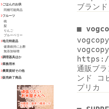
ブランド
ごはんのお供
同梱可能商品
フルーツ
桃
梨
■ vogc
りんご
ブルーベリー
vogco
地元特産品
健康維持にお酢
vogcop
無添加味噌
https:
調理器具ほか
業務用米
通販ブランド
農業資材その他
ンド コピ
販売終了商品
プリカ