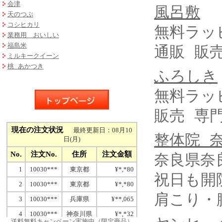
会津
風呂敷
天のつぶ
コシヒカリ
無料ラッ
業務用 おいしい
福島米
通販 販
ミルキークイーン
桃 あかつき
ふろしき
無料ラッ
販売 専
整体院 
奈良県奈
祝日も開
肩こり・
送料無料キャンペーン実施中（限定商品）