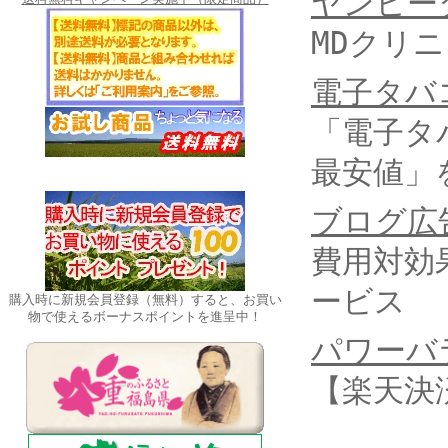
ヤンヒー
MDクリ
電子タバ
「電子タ
最安値」
ブログ広
費用対効
ービス
購入時に新規会員登録（無料）すると、お買い
物で使えるボーナスポイントを進呈中！
パワーバ
【楽天決