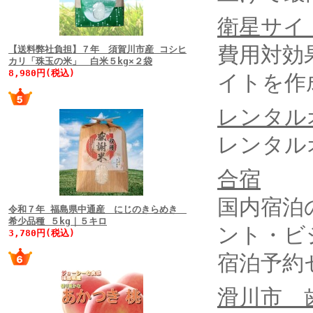
衛星サイ
費用対効
【送料弊社負担】７年 須賀川市産 コシヒ
カリ「珠玉の米」 白米５kg×２袋
8,980円(税込)
イトを作
レンタル
レンタル
合宿
国内宿泊
令和７年 福島県中通産 にじのきらめき
希少品種 ５kg｜５キロ
ント・ビ
3,780円(税込)
宿泊予約
滑川市 