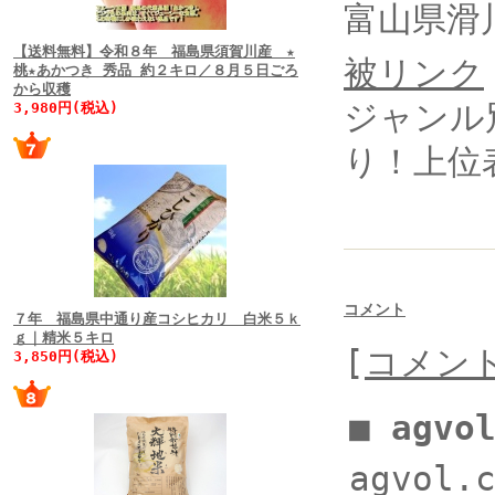
富山県滑
【送料無料】令和８年 福島県須賀川産 ★
被リンク
桃★あかつき 秀品 約２キロ／８月５日ごろ
から収穫
ジャンル
3,980円(税込)
り！上位
コメント
７年 福島県中通り産コシヒカリ 白米５ｋ
ｇ｜精米５キロ
[
コメン
3,850円(税込)
■ agv
agvol