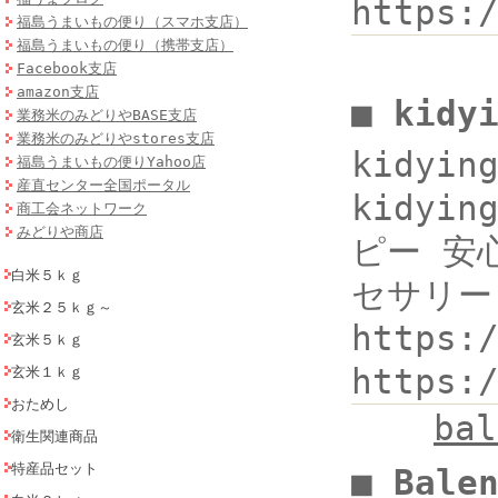
https:
福島うまいもの便り（スマホ支店）
福島うまいもの便り（携帯支店）
Facebook支店
amazon支店
■ kidy
業務米のみどりやBASE支店
業務米のみどりやstores支店
kidyi
福島うまいもの便りYahoo店
産直センター全国ポータル
kidyin
商工会ネットワーク
みどりや商店
ピー 安心
白米５ｋｇ
セサリー
玄米２５ｋｇ～
https:
玄米５ｋｇ
https
玄米１ｋｇ
おためし
ba
衛生関連商品
特産品セット
■ Bal