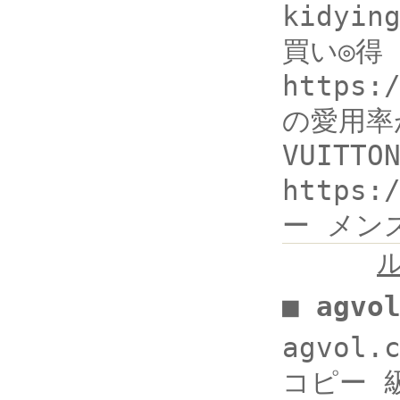
kidyin
買い◎得
https:
の愛用率
VUIT
https
ー メンズ
■ agv
agvol
コピー 級コ