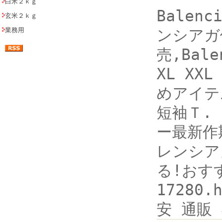
白米２ｋｇ
Balenc
玄米２ｋｇ
業務用
ンシアガ
売,Bal
XL XXL
めアイテム
短袖Ｔ. h
ー最新作
レンシア
る!おすすめ
17280
安 通販 