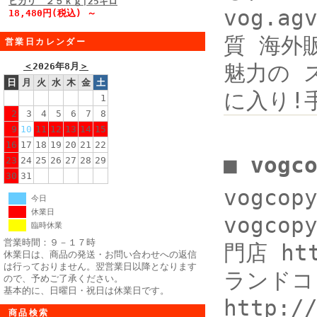
ヒカリ ２５ｋｇ|25キロ
vog.a
18,480円(税込) ～
質 海外販
営業日カレンダー
魅力の 
＜
2026年8月
＞
日
月
火
水
木
金
土
に入り!
1
2
3
4
5
6
7
8
9
10
11
12
13
14
15
16
17
18
19
20
21
22
■ vogc
23
24
25
26
27
28
29
30
31
vogco
今日
休業日
vogcop
臨時休業
営業時間：９－１７時
門店 htt
休業日は、商品の発送・お問い合わせへの返信
は行っておりません。翌営業日以降となります
ランドコピ
ので、予めご了承ください。
基本的に、日曜日・祝日は休業日です。
http:/
商品検索