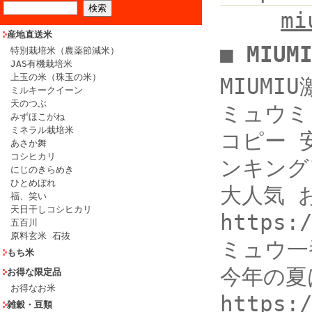
m
産地直送米
■ MIU
特別栽培米（農薬節減米）
JAS有機栽培米
上玉の米（珠玉の米）
MIUMIU
ミルキークイーン
天のつぶ
ミュウミ
みずほこがね
ミネラル栽培米
コピー 
あさか舞
コシヒカリ
ンキング1
にじのきらめき
ひとめぼれ
大人気 
福、笑い
天日干しコシヒカリ
https
五百川
原料玄米 石抜
ミュウ一
もち米
今年の夏
お得な限定品
お得なお米
https:
雑穀・豆類