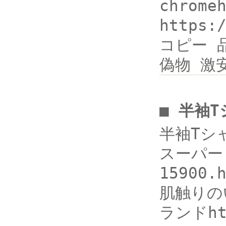
chrom
https:
コピー 品V
偽物 激安
■ 半袖T
半袖Tシャ
スーパー コ
15900
肌触りのい
ランドhtt