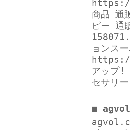
https:
商品 通
ピー 通販
1580
ョンスー
https:
アップ!
セサリー
■ agv
agvol