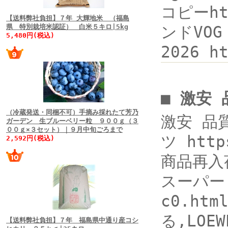
コピーhtt
【送料弊社負担】７年 大輝地米 （福島
県 特別栽培米認証） 白米５キロ|5kg
ンドVOG 
5,480円(税込)
2026 h
■ 激安
（冷蔵発送・同梱不可）手摘み採れたて芳乃
激安 品
ガーデン 生ブルーベリー粒 ９００ｇ（３
００ｇ×３セット）｜９月中旬ごろまで
ツ http
2,592円(税込)
商品再入荷
スーパー 
c0.h
る,LO
【送料弊社負担】７年 福島県中通り産コシ