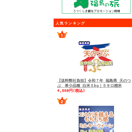
人気ランキング
【送料弊社負担】令和７年 福島県 天のつ
ぶ 希少品種 白米５kg｜５キロ精米
4,880円(税込)