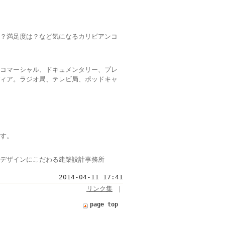
？満足度は？など気になるカリビアンコ
コマーシャル、ドキュメンタリー、プレ
ィア。ラジオ局、テレビ局、ポッドキャ
す。
なデザインにこだわる建築設計事務所
2014-04-11 17:41
リンク集
｜
page top