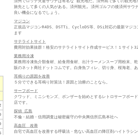
済州でロッテ火釜サウナは有名な 観光地だ。済州島で多くの観光地
旅先として多くの人気がある。済州観光, 済州ゴルフの後済州サウ
良い機会になるでしょう。
マジコン
正規品マジコンR4DS、DSTTi、CycloDS等、DSi対応の最新
ます
サテライトサイト
費用対効果抜群！格安のサテライトサイト作成サービス！１サイト3
業務用冷凍
業務用冷凍魚介類食材、給食用食材、出汁ラーメンスープ用粉末、乾
販のネット商社ドットコムです。白身魚フィレ、切り身、桜海老、あ
耳鳴りの原因を改善
５分でできる耳鳴り対策法！原因と治療のことなら。
サーフボード
クワッド、ミニシモンズ、ボンザーを始めとするレトロサーフボード
店です。
探偵 広島
不倫・結婚・信用調査は秘密厳守の中央興信所広島本社へ
高血圧 改善
自宅で高血圧を改善する呼吸法・危ない高血圧の降圧剤ハイトラシン
）