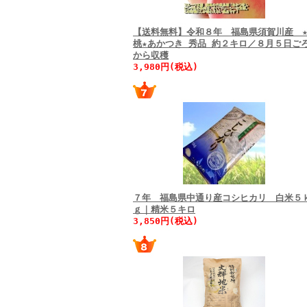
【送料無料】令和８年 福島県須賀川産 
桃★あかつき 秀品 約２キロ／８月５日ご
から収穫
3,980円(税込)
７年 福島県中通り産コシヒカリ 白米５
ｇ｜精米５キロ
3,850円(税込)