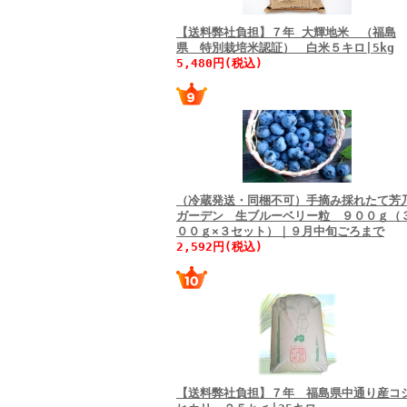
【送料弊社負担】７年 大輝地米 （福島
県 特別栽培米認証） 白米５キロ|5kg
5,480円(税込)
（冷蔵発送・同梱不可）手摘み採れたて芳
ガーデン 生ブルーベリー粒 ９００ｇ（
００ｇ×３セット）｜９月中旬ごろまで
2,592円(税込)
【送料弊社負担】７年 福島県中通り産コ