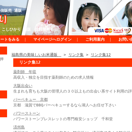
信販売 通販
 こしひかり 通販 送料無料も！
カートをみる
｜
マイページへログイン
｜
ご利用案内
｜
お問い
福島県の美味しいお米通販
>
リンク集
>
リンク集12
押
リンク集12
薬剤師 年収
高収入・独立を目指す薬剤師のための求人情報
大阪出会い
生まれも育ちも大阪の管理人の３０以上もの出会い系サイト利用の評
バーベキュー 京都
京都 滋賀でBBQバーべキューするなら湖人へお任せ下さい
パワーストーン
パワーストーンブレスレットの専門格安ショップ 千和堂
済州島