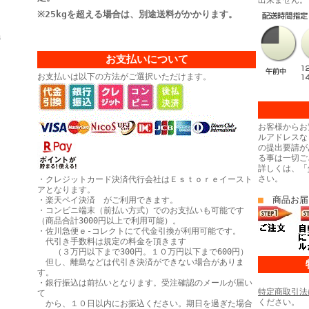
出来ません。
※25kgを超える場合は、別途送料がかかります。
島
お支払いについて
お支払いは以下の方法がご選択いただけます。
お客様からお
ルアドレスな
の提出要請が
る事は一切ご
詳しくは、「
さい。
・クレジットカード決済代行会社はＥｓｔｏｒｅイースト
アとなります。
■
商品お届
・楽天ペイ決済 がご利用できます。
・コンビニ端末（前払い方式）でのお支払いも可能です
（商品合計3000円以上で利用可能）。
・佐川急便ｅ-コレクトにて代金引換が利用可能です。
代引き手数料は規定の料金を頂きます
（３万円以下まで300円。１０万円以下まで600円）
但し、離島などは代引き決済ができない場合がありま
す。
・銀行振込は前払いとなります。受注確認のメールが届い
特定商取引法
て
ください。
から、１０日以内にお振込ください。期日を過ぎた場合