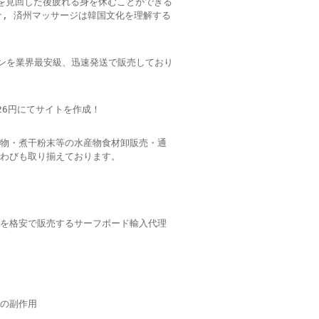
を見回した後疲れる身を休むことができる
ナ, 済州マッサージは韓国文化を理解する
マジコンを業界最安級、迅速発送で販売しており
26円にてサイトを作成！
物・煮干粉末等の水産物食材卸販売・通
わびも取り揃えております。
を格安で販売するサーフボード輸入代理
の副作用