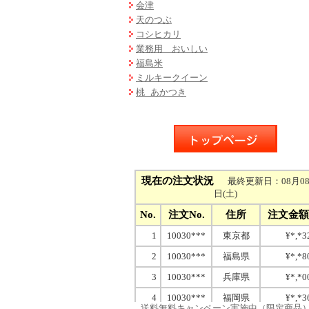
会津
天のつぶ
コシヒカリ
業務用 おいしい
福島米
ミルキークイーン
桃 あかつき
送料無料キャンペーン実施中（限定商品