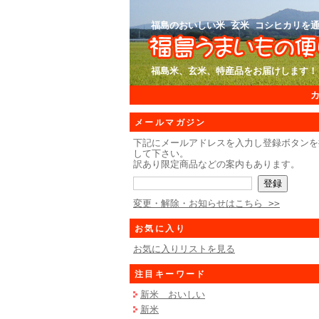
福島のおいしい米 玄米 コシヒカリを通
福島米、玄米、特産品をお届けします！
メールマガジン
下記にメールアドレスを入力し登録ボタンを
して下さい。
訳あり限定商品などの案内もあります。
変更・解除・お知らせはこちら >>
お気に入り
お気に入りリストを見る
注目キーワード
新米 おいしい
新米