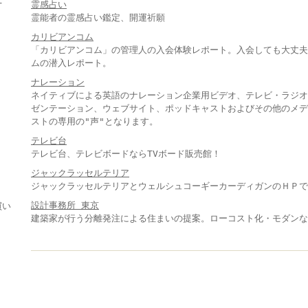
霊感占い
霊能者の霊感占い鑑定、開運祈願
カリビアンコム
「カリビアンコム」の管理人の入会体験レポート。入会しても大丈夫
ムの潜入レポート。
ナレーション
ネイティブによる英語のナレーション企業用ビデオ、テレビ・ラジオ
ゼンテーション、ウェブサイト、ポッドキャストおよびその他のメデ
ストの専用の"声"となります。
テレビ台
テレビ台、テレビボードならTVボード販売館！
ジャックラッセルテリア
ジャックラッセルテリアとウェルシュコーギーカーディガンのＨＰで
設計事務所 東京
買い
建築家が行う分離発注による住まいの提案。ローコスト化・モダン