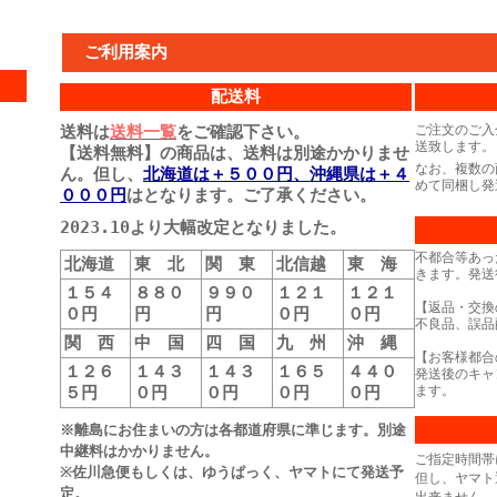
ご利用案内
配送料
送料は
送料一覧
をご確認下さい。
ご注文のご入
送致します。
【送料無料】の商品は、送料は別途かかりませ
なお、複数の
ん。但し、
北海道は＋５００円、沖縄県は＋４
めて同梱し発
０００円
はとなります。ご了承ください。
2023.10より大幅改定となりました。
不都合等あっ
北海道
東 北
関 東
北信越
東 海
きます。発送
１５４
８８０
９９０
１２１
１２１
【返品・交換
０円
円
円
０円
０円
不良品、誤品
関 西
中 国
四 国
九 州
沖 縄
【お客様都合
１２６
１４３
１４３
１６５
４４０
発送後のキャ
５円
０円
０円
０円
０円
ます。
※離島にお住まいの方は各都道府県に準じます。別途
中継料はかかりません。
ご指定時間帯
※佐川急便もしくは、ゆうぱっく、ヤマトにて発送予
但し、ヤマト
定。