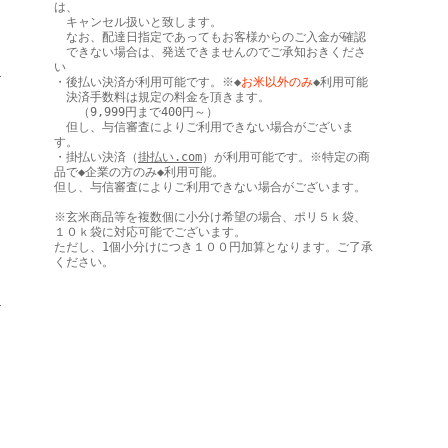
は、
キャンセル扱いと致します。
なお、配達日指定であってもお客様からのご入金が確認
できない場合は、発送できませんのでご承知おきくださ
い
ヒ
・後払い決済が利用可能です。※◆
お米以外のみ
◆利用可能
決済手数料は規定の料金を頂きます。
（9,999円まで400円～）
但し、与信審査によりご利用できない場合がございま
す。
・掛払い決済（
掛払い.com
）が利用可能です。※特定の商
品で◆企業の方のみ◆利用可能。
但し、与信審査によりご利用できない場合がございます。
※玄米商品等を複数個に小分け希望の場合、ポリ５ｋ袋、
１０ｋ袋に対応可能でございます。
ただし、1個小分けにつき１００円加算となります。ご了承
ください。
き