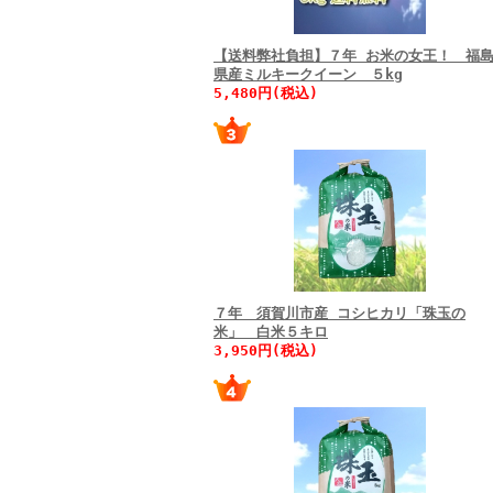
【送料弊社負担】７年 お米の女王！ 福
県産ミルキークイーン ５kg
5,480円(税込)
７年 須賀川市産 コシヒカリ「珠玉の
米」 白米５キロ
3,950円(税込)