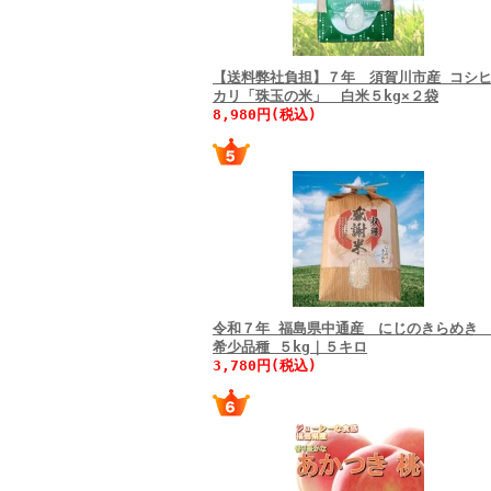
【送料弊社負担】７年 須賀川市産 コシ
カリ「珠玉の米」 白米５kg×２袋
8,980円(税込)
令和７年 福島県中通産 にじのきらめ
希少品種 ５kg｜５キロ
3,780円(税込)