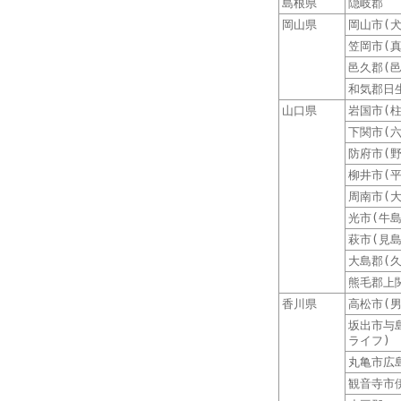
島根県
隠岐郡
岡山県
岡山市(犬
笠岡市(
邑久郡(
和気郡日
山口県
岩国市(
下関市(
防府市(野
柳井市(
周南市(
光市(牛
萩市(見
大島郡(
熊毛郡上
香川県
高松市(
坂出市与
ライフ)
丸亀市広
観音寺市