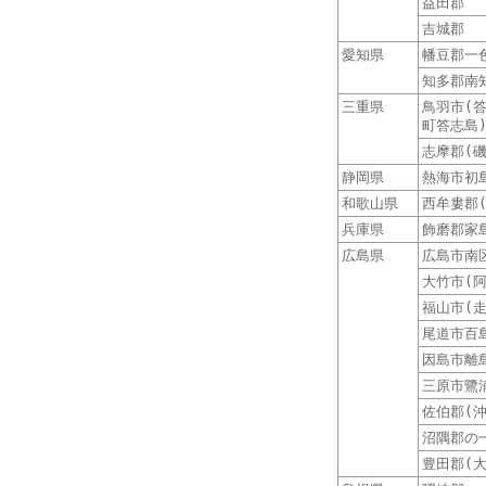
益田郡
吉城郡
愛知県
幡豆郡一
知多郡南
三重県
鳥羽市(
町答志島
志摩郡(
静岡県
熱海市初
和歌山県
西牟婁郡
兵庫県
飾磨郡家
広島県
広島市南
大竹市(
福山市(
尾道市百
因島市離
三原市鷺
佐伯郡(
沼隅郡の
豊田郡(