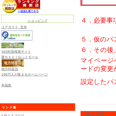
４．必要事
ショッピング
ユアガイド 玄米
５．仮のパ
６．その後
SEO対策検索サイト
愛ＮＡＶＩねっとモール
マイページ
ードの変更
地方特産品
100万人が集まるホームページ
設定したパ
米福島
リンク集
後払い決済
福うまブログ