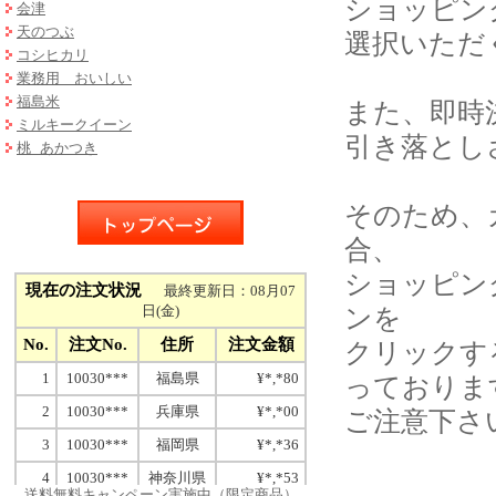
ショッピン
会津
天のつぶ
選択いただ
コシヒカリ
業務用 おいしい
福島米
また、即時
ミルキークイーン
引き落とし
桃 あかつき
そのため、
合、
ショッピン
ンを
クリックす
っておりま
ご注意下さ
送料無料キャンペーン実施中（限定商品）