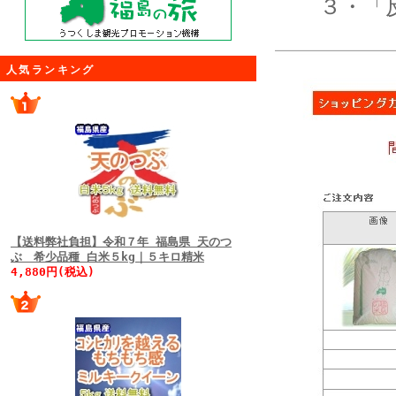
３・「反
人気ランキング
【送料弊社負担】令和７年 福島県 天のつ
ぶ 希少品種 白米５kg｜５キロ精米
4,880円(税込)