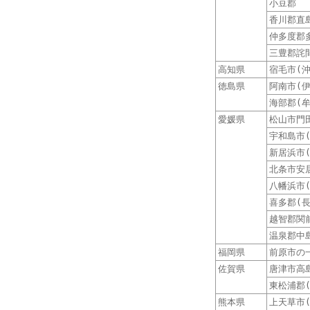
小豆郡
香川郡直
仲多度郡
三豊郡詫
高知県
宿毛市(
徳島県
阿南市(
海部郡(
愛媛県
松山市門
宇和島市
新居浜市
北条市安
八幡浜市
喜多郡(
越智郡関
温泉郡中
福岡県
前原市の
佐賀県
唐津市高
東松浦郡
熊本県
上天草市