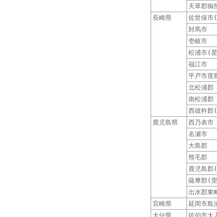
天草郡御
長崎県
佐世保市
対馬市
壱岐市
松浦市(
福江市
平戸市度
北松浦郡
南松浦郡
西彼杵郡
鹿児島県
西乃表市
名瀬市
大島郡
熊毛郡
鹿児島郡
薩摩郡(
出水郡東
宮崎県
延岡市島
大分県
佐伯市大