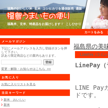
福島のおいしい米 玄米 コシヒカリを通信販売 通販
福島米、玄米、特産品をお届けします！ こしひかり 通販 送料無料
カートをみる
メールマガジン
福島県の美
下記にメールアドレスを入力し登録ボタンを押
して下さい。
LinePay（ラ
訳あり限定商品などの案内もあります。
LinePa
変更・解除・お知らせはこちら >>
お気に入り
お気に入りリストを見る
LINE 
注目キーワード
ドです。
新米 おいしい
新米