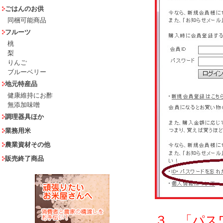
ごはんのお供
同梱可能商品
フルーツ
桃
梨
りんご
ブルーベリー
地元特産品
健康維持にお酢
無添加味噌
調理器具ほか
業務用米
農業資材その他
販売終了商品
３．「パス