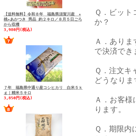
Ｑ．ビット
【送料無料】令和８年 福島県須賀川産 ★
桃★あかつき 秀品 約２キロ／８月５日ごろ
か？
から収穫
3,980円(税込)
Ａ．ありま
で決済でき
Ｑ．注文キ
どうなりま
７年 福島県中通り産コシヒカリ 白米５ｋ
ｇ｜精米５キロ
Ａ．お客様
3,850円(税込)
ります。
Ｑ．期限内