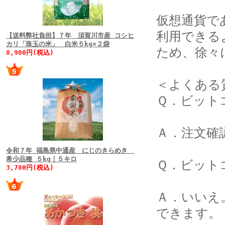
仮想通貨で
利用できる
【送料弊社負担】７年 須賀川市産 コシヒ
カリ「珠玉の米」 白米５kg×２袋
ため、徐々
8,980円(税込)
＜よくある
Ｑ．ビット
Ａ．注文確
令和７年 福島県中通産 にじのきらめき
希少品種 ５kg｜５キロ
Ｑ．ビット
3,780円(税込)
Ａ．いいえ
できます。