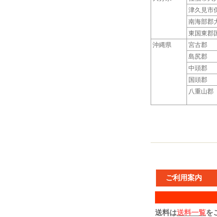
津久見市
南海部郡
東国東郡
沖縄県
宮古郡
島尻郡
中頭郡
国頭郡
八重山郡
ご利用案内
送料は
送料一覧
を