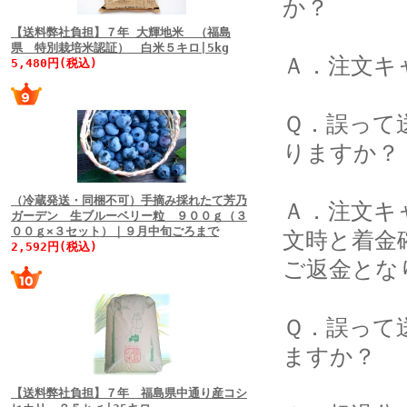
か？
【送料弊社負担】７年 大輝地米 （福島
県 特別栽培米認証） 白米５キロ|5kg
Ａ．注文キ
5,480円(税込)
Ｑ．誤って
りますか？
（冷蔵発送・同梱不可）手摘み採れたて芳乃
Ａ．注文キ
ガーデン 生ブルーベリー粒 ９００ｇ（３
００ｇ×３セット）｜９月中旬ごろまで
文時と着金
2,592円(税込)
ご返金とな
Ｑ．誤って
ますか？
【送料弊社負担】７年 福島県中通り産コシ