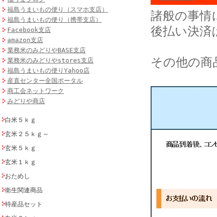
福島うまいもの便り（スマホ支店）
諸般の事情
福島うまいもの便り（携帯支店）
後払い決済
Facebook支店
amazon支店
業務米のみどりやBASE支店
その他の商
業務米のみどりやstores支店
福島うまいもの便りYahoo店
産直センター全国ポータル
商工会ネットワーク
みどりや商店
白米５ｋｇ
玄米２５ｋｇ～
玄米５ｋｇ
玄米１ｋｇ
おためし
衛生関連商品
特産品セット