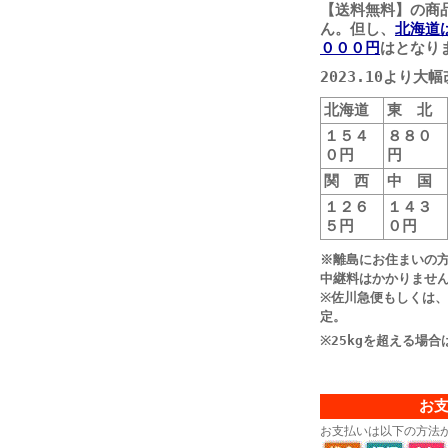
【送料無料】の商
ん。但し、
北海道
０００円
はとなり
2023.10より
北海道
東 北
１５４
８８０
０円
円
関 西
中 国
１２６
１４３
５円
０円
※離島にお住まいの
中継料はかかりませ
※佐川急便もしくは
定。
※25kgを超える場
お
お支払いは以下の方法