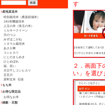
す
産地直送米
特別栽培米（農薬節減米）
JAS有機栽培米
上玉の米（珠玉の米）
ミルキークイーン
天のつぶ
みずほこがね
ミネラル栽培米
あさか舞
コシヒカリ
にじのきらめき
ひとめぼれ
２．画面下
福、笑い
天日干しコシヒカリ
い」を選び
五百川
原料玄米 石抜
もち米
お得な限定品
お得なお米
雑穀・豆類