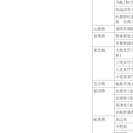
乃島(野乃
気仙沼市
牡鹿郡牡
島・出島
山形県
酒田市飛
群馬県
勢多郡富
吾妻郡嬬
東京都
大島支庁
村)
三宅支庁
八丈支庁
小笠原支
石川県
輪島市海
新潟県
佐渡市(佐
佐渡郡(佐
両津市(佐
岩船郡粟
岐阜県
高山市
大野郡