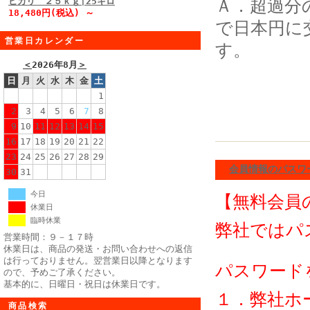
ヒカリ ２５ｋｇ|25キロ
Ａ．超過分
18,480円(税込) ～
で日本円に
営業日カレンダー
す。
＜
2026年8月
＞
日
月
火
水
木
金
土
1
2
3
4
5
6
7
8
9
10
11
12
13
14
15
16
17
18
19
20
21
22
23
24
25
26
27
28
29
会員情報のパスワ
30
31
今日
【無料会員
休業日
臨時休業
弊社ではパ
営業時間：９－１７時
休業日は、商品の発送・お問い合わせへの返信
は行っておりません。翌営業日以降となります
パスワード
ので、予めご了承ください。
基本的に、日曜日・祝日は休業日です。
１．弊社ホ
商品検索