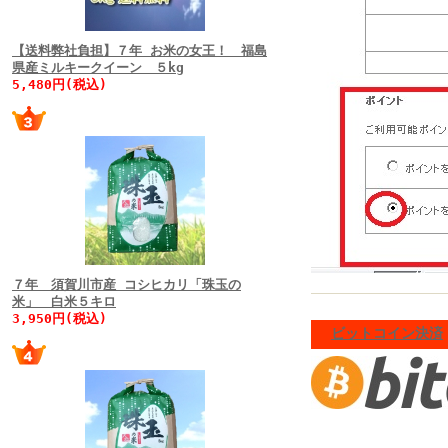
【送料弊社負担】７年 お米の女王！ 福島
県産ミルキークイーン ５kg
5,480円(税込)
７年 須賀川市産 コシヒカリ「珠玉の
米」 白米５キロ
3,950円(税込)
ビットコイン決済