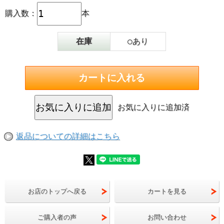
いので、飽くまで適度が寛容です。
弘前（青森）、福島（須賀川）のスターキ
購入数：
本
100%
在庫
○あり
●1個ずつ手洗い
りんごを1個ずつ手洗いしていきます。
りんご果汁を使わない場合、この作業が一
その後機械で粉砕してタンクに入ります。
お気に入りに追加済
●時間をかけてりんごワインからりんご酢に
りんご酢は途中ここまでワインと同じ作り
返品についての詳細はこちら
りんごワインが出来たら、それを発酵して
ます。
お店のトップへ戻る
カートを見る
ご購入者の声
お問い合わせ