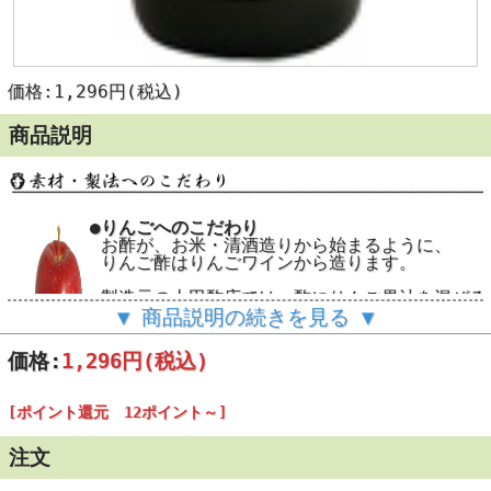
価格:1,296円(税込)
商品説明
●りんごへのこだわり
お酢が、お米・清酒造りから始まるように、
りんご酢はりんごワインから造ります。
製造元の太田酢店では、酢にりんご果汁を混ぜる
▼ 商品説明の続きを見る ▼
ことは一切使用せずに、
国産スターキング・デリ
100%
を使用したワインから醸造しています。
またその産地も青森県弘前市と福島県須賀川市に
価格:
1,296円
(税込)
ており、質の高いりんごを求め農業指導から行っ
す。720ｍｌ
[ポイント還元 12ポイント～]
●スターキングを使用。
注文
左写真のように、蜜が適度に、しっかりと
るものを使います。蜜が入りすぎると日持