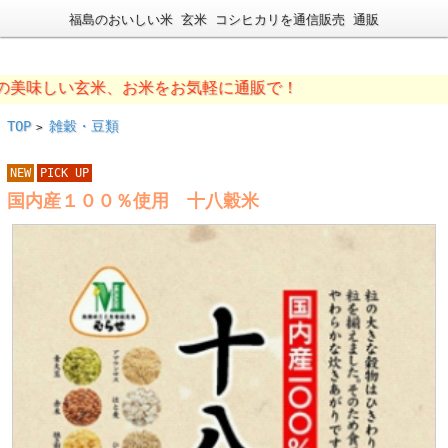
福島のおいしい米 玄米 コシヒカリを通信販売 通販
味しい玄米、お米をお気軽に通販で！
TOP
雑穀・豆類
>
NEW
PICK UP
国内産１００％使用 十八穀米