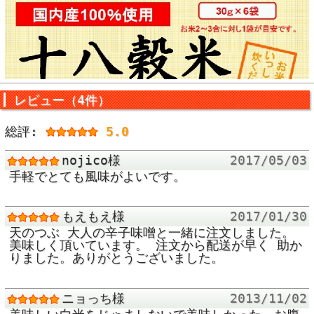
レビュー（4件）
総評:
5.0
nojico様
2017/05/03
手軽でとても風味がよいです。
もえもえ様
2017/01/30
天のつぶ 大人の辛子味噌と一緒に注文しました。
美味しく頂いています。 注文から配送が早く 助か
りました。ありがとうございました。
▼ 商品説明の続きを見る ▼
ニョっち様
2013/11/02
価格:
504円
(税込)