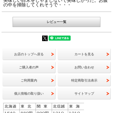
美味しい白米をじゃましないで美味しかった。お腹
の中を掃除してくれそうで・・・
[ポイント還元 5ポイント～]
注文
レビュー一覧
国内産１００％使用 十八穀米
『国内産100％使用 十八穀米』は、
かさ、炊きあがりの色を追及 し、粒
わりにして粒を揃えることで実現しま
お店のトップへ戻る
カートを見る
お米を炊く際に混ぜるだけで、現代人
とれます。
ご購入者の声
お問い合わせ
商品説明
丸麦・青玄米・もち玄米・押麦・黒米
大豆・赤米・緑米・もち麦・きび・ひ
ご利用案内
特定商取引法表示
挽割青大豆・挽割黒大豆・挽割小豆・
けの雑穀を贅沢にも「国産」にこだわ
個人情報の取り扱い
サイトマップ
お米２～３合に対して、１袋（３０ｇ
在庫
×在庫切れです