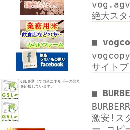
vog.a
絶大スタ
■ vogc
vogcop
サイトブラ
GSLを通じて
自然エネルギー
の普及
を応援しています。
■ BUR
BURBE
激安!スタ
ー コピー