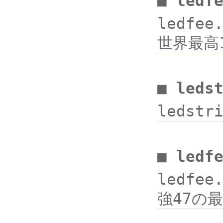
■ ledf
ledfee
世界最高1
■ leds
ledstr
■ ledf
ledfee
強47の最