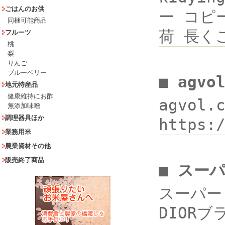
ごはんのお供
ー コピー
同梱可能商品
荷 長く
フルーツ
桃
梨
りんご
ブルーベリー
■ agv
地元特産品
健康維持にお酢
agvol
無添加味噌
調理器具ほか
https:
業務用米
農業資材その他
販売終了商品
■ スー
スーパー 
DIORブ