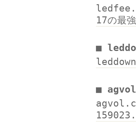
ledfee
17の最強
■ ledd
leddow
■ agv
agvol.
159023