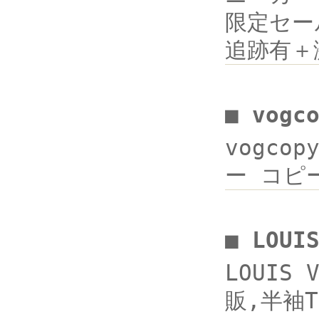
限定セール
追跡有＋激
■ vogc
vogcop
ー コピー
■ LOUI
LOUIS
販,半袖T