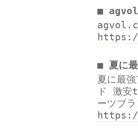
■ agv
agvol
https:
■ 夏に
夏に最強ア
ド 激安t
ーツブラン
http