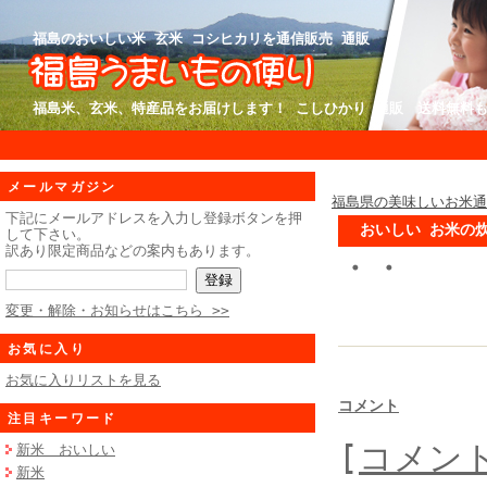
福島のおいしい米 玄米 コシヒカリを通信販売 通販
福島米、玄米、特産品をお届けします！ こしひかり 通販 送料無料
メールマガジン
福島県の美味しいお米
下記にメールアドレスを入力し登録ボタンを押
おいしい お米の
して下さい。
訳あり限定商品などの案内もあります。
・・
変更・解除・お知らせはこちら >>
お気に入り
お気に入りリストを見る
コメント
注目キーワード
[
コメン
新米 おいしい
新米