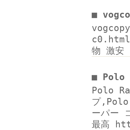
■ vogc
vogcop
c0.ht
物 激安
■ Polo
Polo 
プ,Pol
ーパー コ
最高 ht