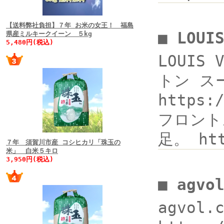
【送料弊社負担】７年 お米の女王！ 福島
■ LOU
県産ミルキークイーン ５kg
5,480円(税込)
LOUIS
トン スー
https
フロント
足。 ht
７年 須賀川市産 コシヒカリ「珠玉の
米」 白米５キロ
3,950円(税込)
■ agv
agvol