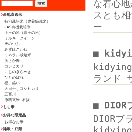
な着心地
スとも相性
産地直送米
特別栽培米（農薬節減米）
ー
JAS有機栽培米
上玉の米（珠玉の米）
ミルキークイーン
天のつぶ
みずほこがね
■ kidy
ミネラル栽培米
あさか舞
kidyi
コシヒカリ
にじのきらめき
ランド サh
ひとめぼれ
福、笑い
天日干しコシヒカリ
五百川
原料玄米 石抜
■ DIO
もち米
お得な限定品
DIORブ
お得なお米
kidyi
雑穀・豆類