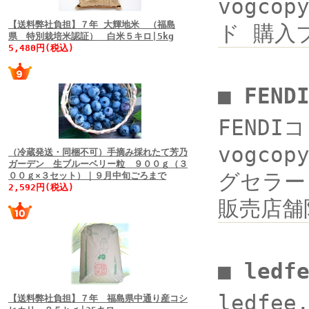
vogcop
【送料弊社負担】７年 大輝地米 （福島
ド 購入ブ
県 特別栽培米認証） 白米５キロ|5kg
5,480円(税込)
■ FEN
FENDI
vogco
（冷蔵発送・同梱不可）手摘み採れたて芳乃
ガーデン 生ブルーベリー粒 ９００ｇ（３
グセラー 
００ｇ×３セット）｜９月中旬ごろまで
2,592円(税込)
販売店舗
■ ledf
ledfee
【送料弊社負担】７年 福島県中通り産コシ