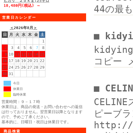
ヒカリ ２５ｋｇ|25キロ
18,480円(税込) ～
44の最も
営業日カレンダー
＜
2026年8月
＞
■ kidy
日
月
火
水
木
金
土
1
kidyi
2
3
4
5
6
7
8
9
10
11
12
13
14
15
コピー メン
16
17
18
19
20
21
22
23
24
25
26
27
28
29
30
31
今日
■ CEL
休業日
臨時休業
CELI
営業時間：９－１７時
休業日は、商品の発送・お問い合わせへの返信
ピーブラン
は行っておりません。翌営業日以降となります
ので、予めご了承ください。
基本的に、日曜日・祝日は休業日です。
http
商品検索