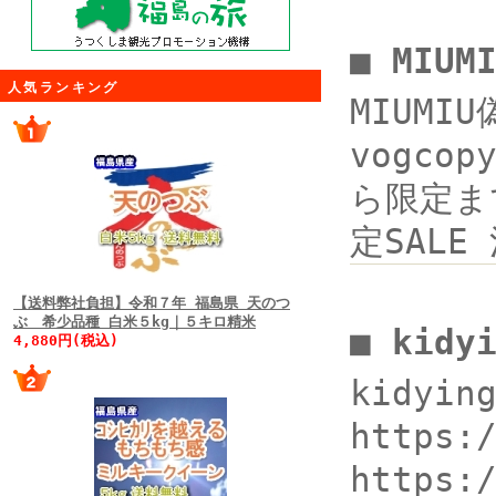
■ MIU
人気ランキング
MIUMI
vogco
ら限定まで
定SAL
【送料弊社負担】令和７年 福島県 天のつ
ぶ 希少品種 白米５kg｜５キロ精米
■ kidy
4,880円(税込)
kidyin
https
https: