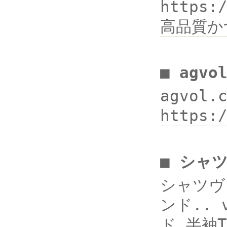
https
高品質かつ
■ agv
agvol
https:
■ シャ
シャツヴェ
ンド.. 
ド,半袖T