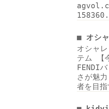
agvol.
15836
■ オシ
オシャレさ
テム 【今
FENDI
さが魅力 
者を目指
■ kidy