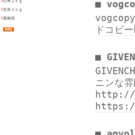
白米２ｋｇ
■ vogc
玄米２ｋｇ
vogcop
業務用
ドコピーh
■ GIV
GIVEN
ニンな雰囲
http:
https
■ agv