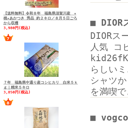
【送料無料】令和８年 福島県須賀川産 ★
桃★あかつき 秀品 約２キロ／８月５日ごろ
■ DIO
から収穫
3,980円(税込)
DIOR
人気 コ
kid26
らしいミ
シャツから
７年 福島県中通り産コシヒカリ 白米５ｋ
ｇ｜精米５キロ
を満喫で
3,850円(税込)
■ vogc