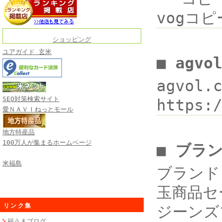
vogコ
ショッピング
ユアガイド 玄米
■ agv
agvol
SEO対策検索サイト
https:
愛ＮＡＶＩねっとモール
地方特産品
100万人が集まるホームページ
■ ブラ
米福島
ブランド 
玉商品セー
リンク集
ジーンズ
福うまブログ