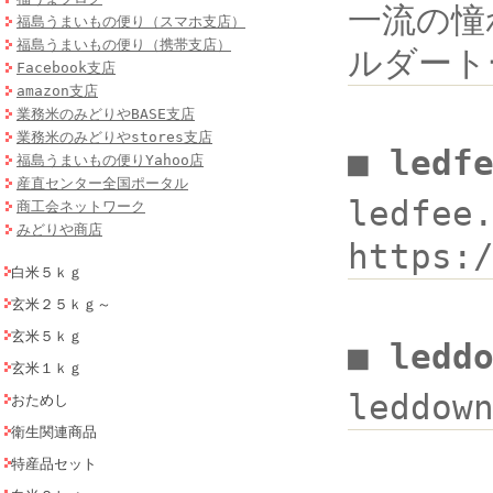
一流の憧
福島うまいもの便り（スマホ支店）
福島うまいもの便り（携帯支店）
ルダート
Facebook支店
amazon支店
業務米のみどりやBASE支店
業務米のみどりやstores支店
■ ledf
福島うまいもの便りYahoo店
産直センター全国ポータル
ledfee
商工会ネットワーク
みどりや商店
https:
白米５ｋｇ
玄米２５ｋｇ～
玄米５ｋｇ
■ ledd
玄米１ｋｇ
leddow
おためし
衛生関連商品
特産品セット