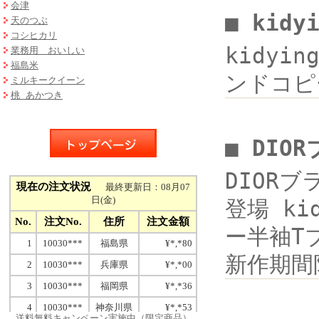
会津
■ kidy
天のつぶ
コシヒカリ
kidyi
業務用 おいしい
福島米
ンドコピー
ミルキークイーン
桃 あかつき
■ DIO
DIOR
登場 ki
ー半袖Tブ
新作期間
送料無料キャンペーン実施中（限定商品）