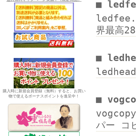
■ ledf
ledfee
界最高28
■ ledh
ledhea
購入時に新規会員登録（無料）すると、お買い
物で使えるボーナスポイントを進呈中！
■ vogc
vogcop
パー コピ