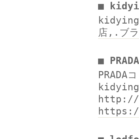
■ kidy
kidyi
店,.ブラ
■ PRA
PRADA
kidyi
http:
https