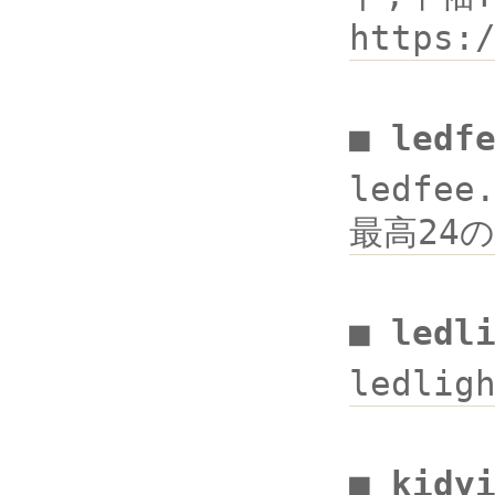
http
■ ledf
ledfee
最高24の
■ ledl
ledlig
■ kidy