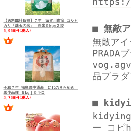
https:
【送料弊社負担】７年 須賀川市産 コシヒ
■ 無敵
カリ「珠玉の米」 白米５kg×２袋
8,980円(税込)
無敵アイテ
PRADA
vog.a
品プラダ
令和７年 福島県中通産 にじのきらめき
希少品種 ５kg｜５キロ
3,780円(税込)
■ kidy
kidyi
ー コピht