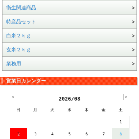
衛生関連商品
特産品セット
白米２ｋｇ
玄米２ｋｇ
業務用
営業日カレンダー
2026/08
日
月
火
水
木
金
土
1
2
3
4
5
6
7
8