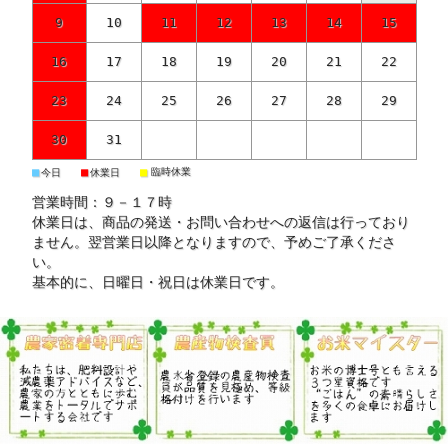
9
10
11
12
13
14
15
16
17
18
19
20
21
22
23
24
25
26
27
28
29
30
31
■
■
■
臨時休業
今日
休業日
営業時間：９－１７時
休業日は、商品の発送・お問い合わせへの返信は行っており
ません。翌営業日以降となりますので、予めご了承くださ
い。
基本的に、日曜日・祝日は休業日です。