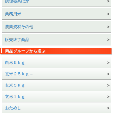
調理器具ほか
業務用米
農業資材その他
販売終了商品
商品グループから選ぶ
白米５ｋｇ
玄米２５ｋｇ～
玄米５ｋｇ
玄米１ｋｇ
おためし