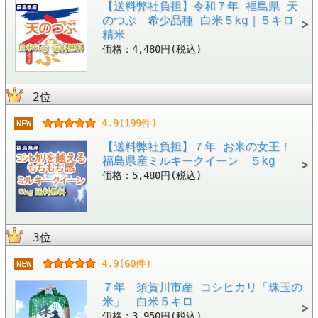
【送料弊社負担】令和７年 福島県 天
のつぶ 希少品種 白米５kg｜５キロ
精米
価格：4,480円(税込)
2位
4.9(199件)
NEW
【送料弊社負担】７年 お米の女王！
福島県産ミルキークイーン ５kg
価格：5,480円(税込)
3位
4.9(60件)
NEW
７年 須賀川市産 コシヒカリ「珠玉の
米」 白米５キロ
価格：3,950円(税込)