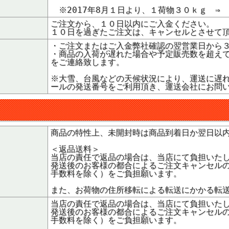
※2017年8月１日より、１荷物３０ｋｇ ⇒
ご注文から、１０日以内にご入金ください。
１０日を過ぎたご注文は、キャンセルとさせて
・ご注文またはご入金弊社確認の翌営業日から
・商品の入荷が遅れた場合や予定販売数を超え
をご連絡致します。
※大雪、台風などの天候状況により、運送に遅
ールの発送番号をご利用頂き、運送会社にお問
商品の特性上、未開封時は商品到着日か翌日以
＜返品送料＞
当店の責任で返品の場合は、当店にて負担いた
発送後のお客様の都合によるご注文キャンセル
手数料を除く）をご負担願います。
また、お荷物の住所移転による転送にかかる転
当店の責任で返品の場合は、当店にて負担いた
発送後のお客様の都合によるご注文キャンセル
手数料を除く）をご負担願います。