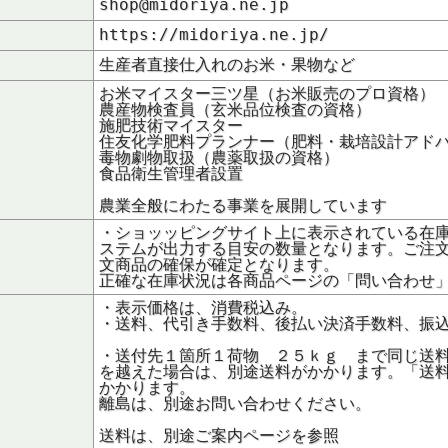
shop@midoriya.ne.jp
https://midoriya.ne.jp/
生産者直接仕入れのお米・果物など
お米マイスター三ツ星（お米販売のプロ資格）
農産物検査員（玄米品位検査の資格）
施肥技術マイスター
住友化学肥料プランナー（肥料・栽培設計アド
毒物劇物取扱（農薬取扱の資格）
食品衛生管理者設置
農業全般にわたる事業を展開しています
・ショッッピングサイト上に表示されている在
ステムが出力する目安の数量となります。ご注
文商品の確保が確定となります。
正確な在庫状況は各商品ページの「問い合わせ
・表示価格は、消費税込み。
・送料、代引き手数料、後払い決済手数料、振
・送付先１箇所１荷物 ２５ｋｇ まで同じ送
を越えた場合は、別途送料がかかります。「送
かかります。
離島は、別途お問い合わせください。
送料は、別途ご案内ページを参照