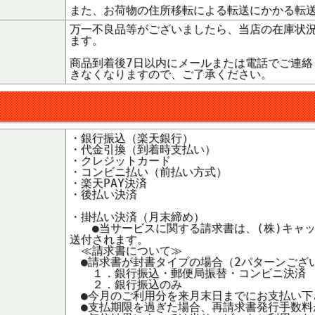
また、お荷物の住所移転による転送にかかる転
万一不良品等がございましたら、当店の在庫状
ます。
商品到着後7日以内にメールまたは電話でご連
きなくなりますので、ご了承ください。
・銀行振込（楽天銀行）
・代金引換（到着時支払い）
・クレジットカード
・コンビニ払い（前払い方式）
・楽天PAY決済
・後払い決済
・掛払い決済（月末締め）
●当サービスに関する請求書は、(株)キャッチ
送付されます。
≪請求書について≫
●請求書が封書タイプの場合（2パターンござ
１．銀行振込・郵便局振替・コンビニ決済
２．銀行振込のみ
●今月のご利用分を来月末日までにお支払い下
●支払期限を過ぎた場合、再請求書発行手数料