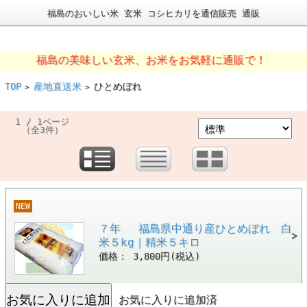
福島のおいしい米 玄米 コシヒカリを通信販売 通販
福島の美味しい玄米、お米をお気軽に通販で！
TOP
産地直送米
ひとめぼれ
>
>
1 / 1ページ
（全3件）
NEW
７年 福島県中通り産ひとめぼれ 白
米５kg｜精米５キロ
価格： 3,800円(税込)
お気に入りに追加済