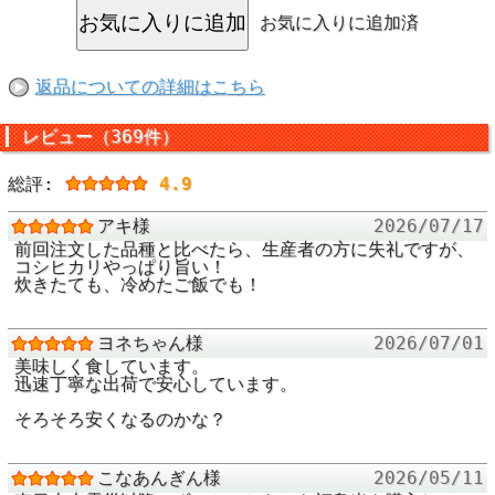
お気に入りに追加済
返品についての詳細はこちら
レビュー（369件）
総評:
4.9
アキ様
2026/07/17
前回注文した品種と比べたら、生産者の方に失礼ですが、
コシヒカリやっぱり旨い！
炊きたても、冷めたご飯でも！
放射性物質測定結果（Bq/kg）
採取場所
須賀川市
ヨネちゃん様
2026/07/01
放射性セシウム
測定下限値未満
美味しく食しています。
134+137
迅速丁寧な出荷で安心しています。
検査元
ふくしまの恵み安全対策協議会
そろそろ安くなるのかな？
(連続型)BGO式シンチレーション検査
検査機器
器 (島津製作所製)
測定下限値
25Bq/kg
こなあんぎん様
2026/05/11
食品衛生法セシウ