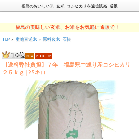
福島のおいしい米 玄米 コシヒカリを通信販売 通販
福島の美味しい玄米、お米をお気軽に通販で！
TOP
産地直送米
原料玄米 石抜
>
>
10位
NEW
PICK UP
【送料弊社負担】７年 福島県中通り産コシヒカリ
２５ｋｇ|25キロ