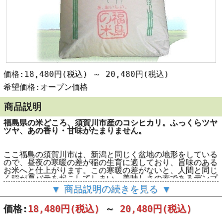
価格:18,480円(税込)
～
20,480円(税込)
希望価格:オープン価格
商品説明
福島県の米どころ、須賀川市産のコシヒカリ。ふっくらツヤ
ツヤ、あの香り・甘味がたまりません。
ここ福島の須賀川市は、新潟と同じく盆地の地形をしている
ので、昼夜の寒暖の差が稲の生育に適しており、旨味のある
お米へと仕上がります。この寒暖の差がないと、人間と同じ
く稲が夏バテを起こしてしまい、美味しさの素であるデンプ
ンを消耗してしまいます。
▼ 商品説明の続きを見る ▼
このあたりの夏の夜は結構涼しいんですよ。星も綺麗な田舎
価格:
18,480円
(税込)
～
20,480円
(税込)
です（＾－＾；