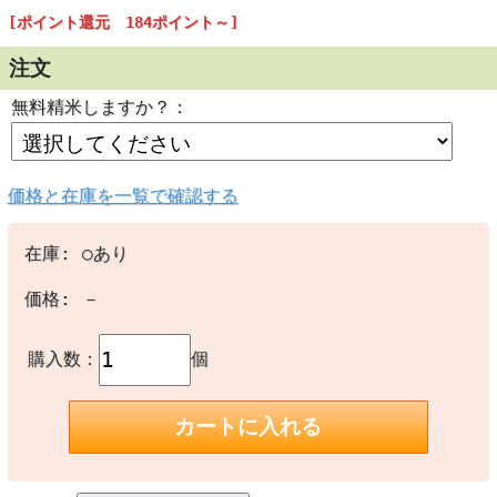
粘り 甘み 香り お米の代表格！ 福島県産 コシヒカリ
[ポイント還元 184ポイント～]
注文
無料精米しますか？：
米どころ福島県産
盆地による昼夜の
価格と在庫を一覧で確認する
昼間は旺盛に成育
にあたってひと休
在庫:
○あり
そんな自然の恵み
「福島県産コシヒ
価格:
－
購入数：
個
最高クラスの一
お米の品位検査に
合格したお米のみ
す。