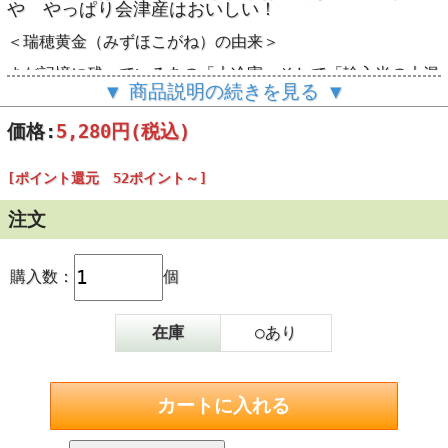
や やっぱり会津産はおいしい！
＜瑞穂黄金（みずほこがね）の由来＞
まだ記憶に残っているあの「大冷害」そして「輸入米の大混
乱」。
▼ 商品説明の続きを見る ▼
お米だけは自給１００％だと思っていたのに、緊急輸入され
た外国産のお米。やっぱりお米は国産がおいしいですよね。
価格:
5,280円
(税込)
そんな「大冷害」でもしっかりと実ったお米があったので
す。モミの中にお米ができない不稔障害の「ひとめぼれ」の
田んぼの中で、しっかりと実っていた穂があったのです！
[ポイント還元 52ポイント～]
「スーパーひとめぼれ」とも言うべきでしょうか。
この突然変異のお米を少しずつ増やし、晴れて新品種として
認められたのが「瑞穂黄金」です。
注文
■■■■■■■■■■■■■■■■■■■■■■■■■■■■■■■■■■
購入数：
個
天候による影響で収穫作業が予定より遅れる場合がございま
す
入荷次第、すぐに発送の準備をいたします。
あらかじめご了承ください。
在庫
○あり
■■■■■■■■■■■■■■■■■■■■■■■■■■■■■■■■■■
福島県産 瑞穂黄金（みずほこがね）