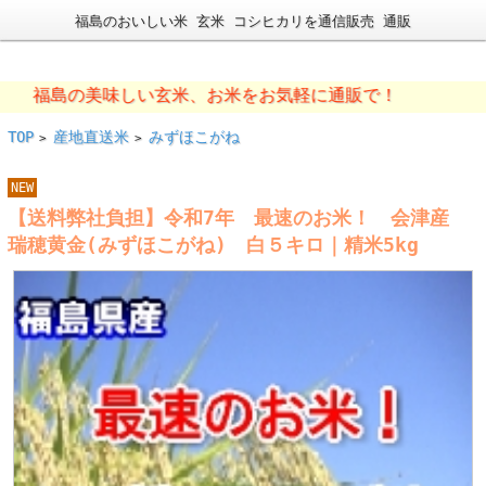
福島のおいしい米 玄米 コシヒカリを通信販売 通販
福島の美味しい玄米、お米をお気軽に通販で！
TOP
産地直送米
みずほこがね
>
>
NEW
【送料弊社負担】令和7年 最速のお米！ 会津産
瑞穂黄金(みずほこがね) 白５キロ｜精米5kg