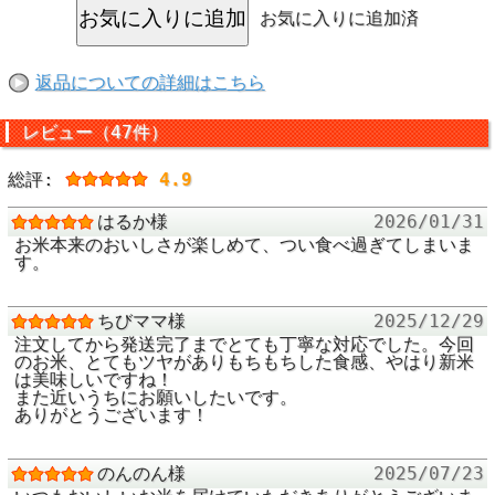
お気に入りに追加済
あの大冷害を間逃
返品についての詳細はこちら
あの「大冷害」を
レビュー（47件）
るお米です！
総評:
4.9
はるか様
2026/01/31
米どころ福島県産
お米本来のおいしさが楽しめて、つい食べ過ぎてしまいま
す。
盆地による昼夜の
昼間は旺盛に成育
ちびママ様
2025/12/29
注文してから発送完了までとても丁寧な対応でした。今回
にあたってひと休
のお米、とてもツヤがありもちもちした食感、やはり新米
そんな自然の恵み
は美味しいですね！
また近いうちにお願いしたいです。
「福島県内でいち
ありがとうございます！
米」。
のんのん様
2025/07/23