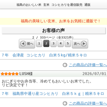
福島のおいしい米 玄米 コシヒカリを通信販売 通販
福島の美味しい玄米、お米をお気軽に通販で！
お客様の声
2 / 333ページ（全3321件）
1
2
3
4
5
前へ
次へ
７年 会津産 コシヒカリ 白米５kg/精米５キロ
この商品の評価一覧へ
LUSH様
2026/07/01
おにぎりやお弁当等、冷めてもおいしいお米でした。
リピ決定です！
７年 福島県中通り産コシヒカリ 白米５ｋｇ｜精米５キロ
この商品の評価一覧へ