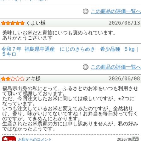
この商品の評価一覧へ
くまい様
2026/06/13
美味しいお米だと家族にいつも褒められています。
ありがとうございます
令和７年 福島県中通産 にじのきらめき 希少品種 ５kg｜
５キロ
この商品の評価一覧へ
アキ様
2026/06/08
福島県出身の私にとって、ふるさとのお米をいつも利用させ
て頂いて感謝しております。
ただ、今回注文したお米に関しては厳しいですが、★2つに
なっています。
いつも注文しているお米と変えてみたのですが、全然粘り
け、香り、味がいけてないですね！お弁当を毎日持って行く
のですが、てきめんにわかります。
生産されたお米農家の方には申し訳ありませんが、私の好み
ではなかったようです。
お店からのコメント
2026/06/10