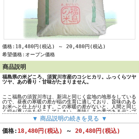
価格:18,480円(税込)
～
20,480円(税込)
希望価格:オープン価格
商品説明
福島県の米どころ、須賀川市産のコシヒカリ。ふっくらツヤ
ツヤ、あの香り・甘味がたまりません。
ここ福島の須賀川市は、新潟と同じく盆地の地形をしている
ので、昼夜の寒暖の差が稲の生育に適しており、旨味のある
お米へと仕上がります。この寒暖の差がないと、人間と同じ
く稲が夏バテを起こしてしまい、美味しさの素であるデンプ
ンを消耗してしまいます。
▼ 商品説明の続きを見る ▼
このあたりの夏の夜は結構涼しいんですよ。星も綺麗な田舎
価格:
18,480円
(税込)
～
20,480円
(税込)
です（＾－＾；