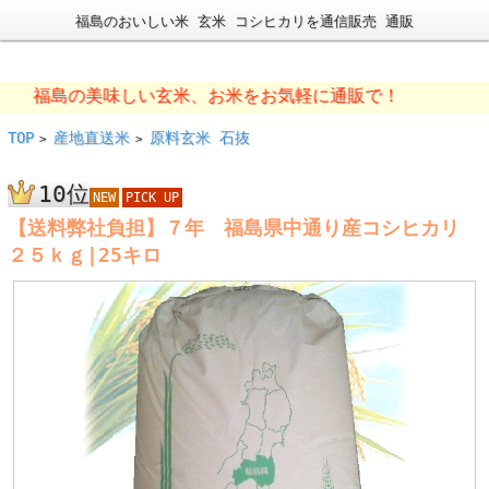
福島のおいしい米 玄米 コシヒカリを通信販売 通販
福島の美味しい玄米、お米をお気軽に通販で！
TOP
産地直送米
原料玄米 石抜
>
>
10位
NEW
PICK UP
【送料弊社負担】７年 福島県中通り産コシヒカリ
２５ｋｇ|25キロ