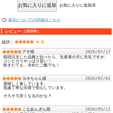
お気に入りに追加済
返品についての詳細はこちら
レビュー（369件）
総評:
4.9
アキ様
2026/07/17
前回注文した品種と比べたら、生産者の方に失礼ですが、
コシヒカリやっぱり旨い！
炊きたても、冷めたご飯でも！
放射性物質測定結果（Bq/kg）
採取場所
須賀川市
ヨネちゃん様
2026/07/01
放射性セシウム
測定下限値未満
美味しく食しています。
134+137
迅速丁寧な出荷で安心しています。
検査元
ふくしまの恵み安全対策協議会
そろそろ安くなるのかな？
(連続型)BGO式シンチレーション検査
検査機器
器 (島津製作所製)
測定下限値
25Bq/kg
こなあんぎん様
2026/05/11
食品衛生法セシウ