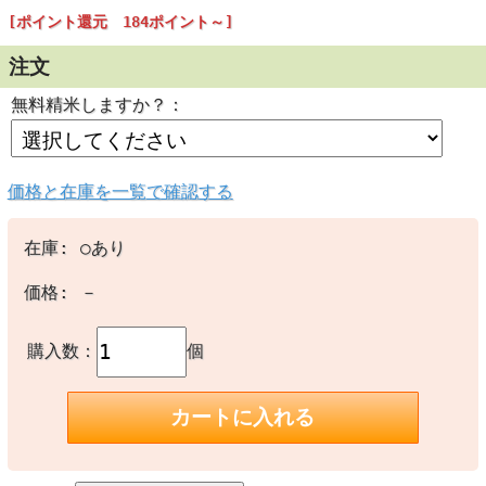
粘り 甘み 香り お米の代表格！ 福島県産 コシヒカリ
[ポイント還元 184ポイント～]
注文
無料精米しますか？：
米どころ福島県産
盆地による昼夜の
価格と在庫を一覧で確認する
昼間は旺盛に成育
にあたってひと休
在庫:
○あり
そんな自然の恵み
「福島県産コシヒ
価格:
－
購入数：
個
最高クラスの一
お米の品位検査に
合格したお米のみ
す。