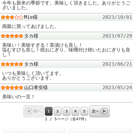
今年も新米の季節です。美味しく頂きました。ありがとうご
ざいました。
Mie様
2023/10/01
両親に買ってあげました。
タカ様
2023/07/29
美味い！美味すぎる！茶漬けも良し！
塩むすびも良し！焼おにぎり、味噌付け焼いたおにぎりも良
し！
タカ様
2023/06/21
いつも美味しく頂いてます。
ありがとうございます。
山口孝安様
2023/05/24
美味いの一言！
1
2
3
4
5
前へ
次へ
1 / 5ページ（全47件）