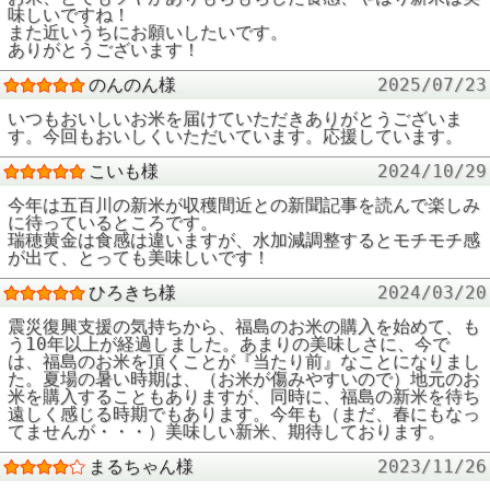
味しいですね！
また近いうちにお願いしたいです。
ありがとうございます！
のんのん様
2025/07/23
いつもおいしいお米を届けていただきありがとうございま
す。今回もおいしくいただいています。応援しています。
こいも様
2024/10/29
今年は五百川の新米が収穫間近との新聞記事を読んで楽しみ
に待っているところです。
瑞穂黄金は食感は違いますが、水加減調整するとモチモチ感
が出て、とっても美味しいです！
ひろきち様
2024/03/20
震災復興支援の気持ちから、福島のお米の購入を始めて、も
う10年以上が経過しました。あまりの美味しさに、今で
は、福島のお米を頂くことが『当たり前』なことになりまし
た。夏場の暑い時期は、（お米が傷みやすいので）地元のお
米を購入することもありますが、同時に、福島の新米を待ち
遠しく感じる時期でもあります。今年も（まだ、春にもなっ
てませんが・・・）美味しい新米、期待しております。
まるちゃん様
2023/11/26