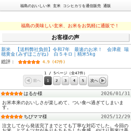
福島のおいしい米 玄米 コシヒカリを通信販売 通販
福島の美味しい玄米、お米をお気軽に通販で！
お客様の声
新米 【送料弊社負担】令和7年 最速のお米！ 会津産 瑞
穂黄金(みずほこがね) 白５キロ｜精米5kg
総評：
4.9 (47件)
1 / 5ページ（全47件）
1
2
3
4
5
前へ
次へ
はるか様
2026/01/31
お米本来のおいしさが楽しめて、つい食べ過ぎてしまいま
す。
ちびママ様
2025/12/29
注文してから発送完了までとても丁寧な対応でした。今回の
お米、とてもツヤがありもちもちした食感、やはり新米は美