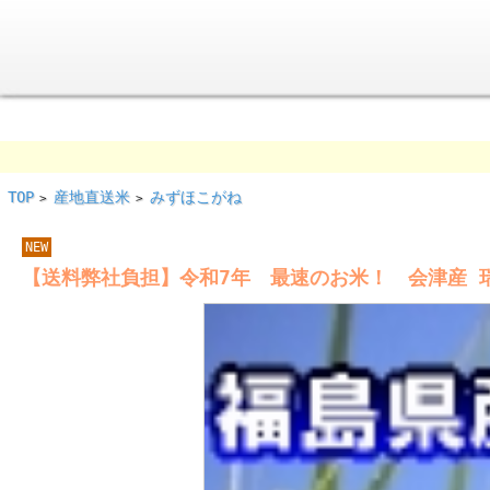
TOP
産地直送米
みずほこがね
>
>
NEW
【送料弊社負担】令和7年 最速のお米！ 会津産 瑞