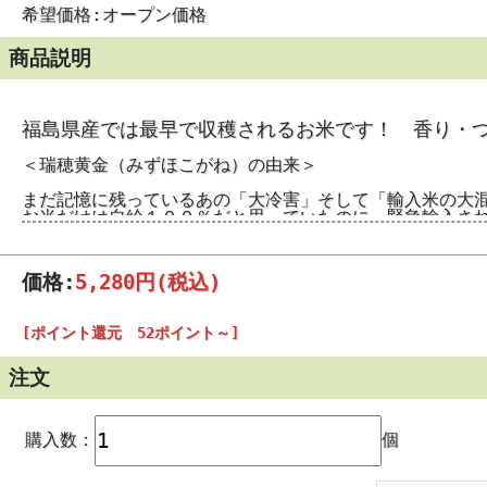
希望価格:オープン価格
商品説明
福島県産では最早で収穫されるお米です！ 香り・
＜瑞穂黄金（みずほこがね）の由来＞
まだ記憶に残っているあの「大冷害」そして「輸入米の大
お米だけは自給１００％だと思っていたのに、緊急輸入さ
そんな「大冷害」でもしっかりと実ったお米があったので
「スーパーひとめぼれ」とも言うべきでしょうか。
この突然変異のお米を少しずつ増やし、晴れて新品種とし
価格:
5,280円
(税込)
■■■■■■■■■■■■■■■■■■■■■■■■■■■■■■■■■■
[ポイント還元 52ポイント～]
天候による影響で収穫作業が予定より遅れる場合がござい
入荷次第、すぐに発送の準備をいたします。
あらかじめご了承ください。
注文
■■■■■■■■■■■■■■■■■■■■■■■■■■■■■■■■■■
福島県産 瑞穂黄金（みずほこがね）
購入数：
個