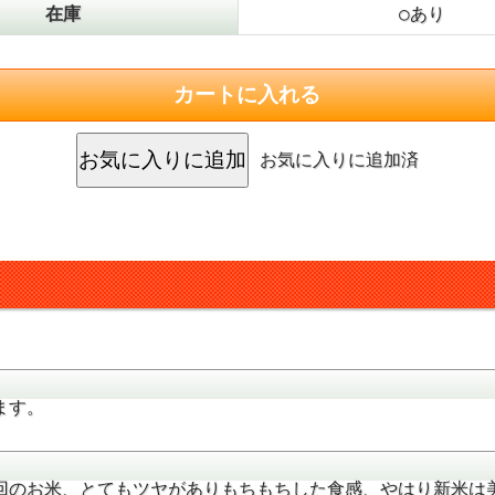
在庫
○あり
逃れた生命力のある品種
を間逃れた生命力あふれ
お気に入りに追加済
産
の寒暖差が大きいため、
育し、夜間は涼しい夜風
休み。
みをいっぱいに浴びた
ます。
ち早く収穫されるお
回のお米、とてもツヤがありもちもちした食感、やはり新米は