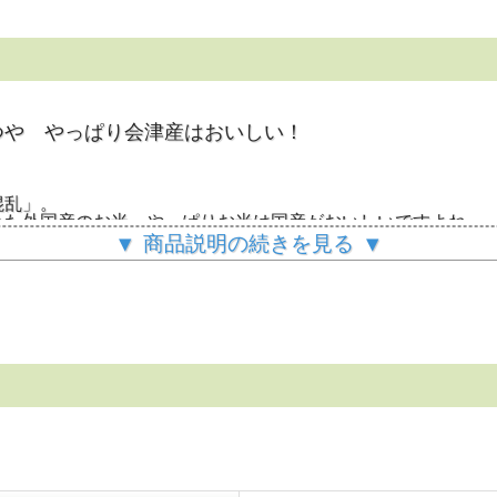
つや やっぱり会津産はおいしい！
混乱」。
れた外国産のお米。やっぱりお米は国産がおいしいですよね。
す。モミの中にお米ができない不稔障害の「ひとめぼれ」の田
▼ 商品説明の続きを見る ▼
て認められたのが「瑞穂黄金」です。
ます