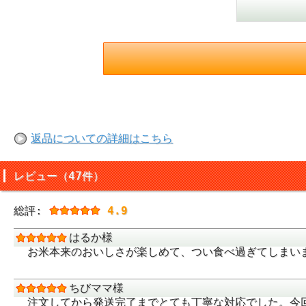
あの大冷害を間
あの「大冷害」
るお米です！
返品についての詳細はこちら
米どころ福島県
レビュー（47件）
盆地による昼夜
昼間は旺盛に成
総評:
4.9
にあたってひと
はるか様
そんな自然の恵
お米本来のおいしさが楽しめて、つい食べ過ぎてしまい
「福島県内でい
米」。
ちびママ様
注文してから発送完了までとても丁寧な対応でした。今