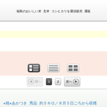
福島のおいしい米 玄米 コシヒカリを通信販売 通販
福島の
1
2
前へ
次へ
 ★桃★あかつき 秀品 約５キロ／８月５日ごろから収穫