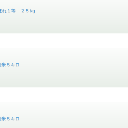
ぼれ１等 ２５kg
精米５キロ
精米５キロ