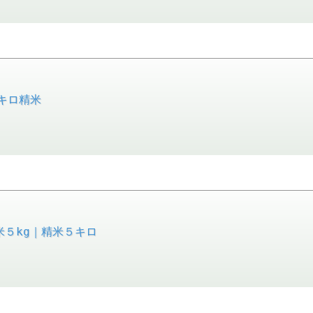
キロ精米
５kg｜精米５キロ