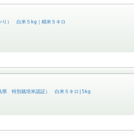
かり） 白米５kg｜精米５キロ
県 特別栽培米認証） 白米５キロ|5kg