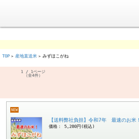
TOP
産地直送米
みずほこがね
>
>
1 / 1ページ
（全4件）
NEW
【送料弊社負担】令和7年 最速のお米！
価格： 5,280円(税込)