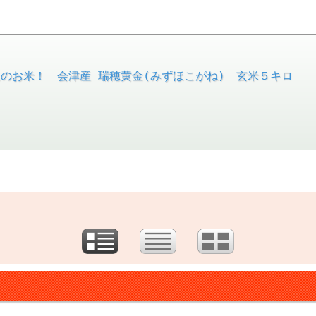
速のお米！ 会津産 瑞穂黄金(みずほこがね) 玄米５キロ