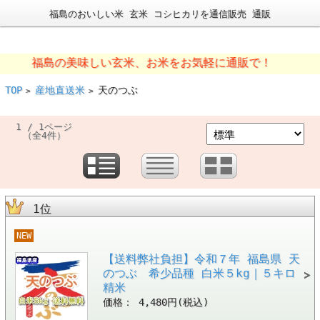
福島のおいしい米 玄米 コシヒカリを通信販売 通販
福島の美味しい玄米、お米をお気軽に通販で！
TOP
産地直送米
天のつぶ
>
>
1 / 1ページ
（全4件）
1位
NEW
【送料弊社負担】令和７年 福島県 天
のつぶ 希少品種 白米５kg｜５キロ
精米
価格： 4,480円(税込)