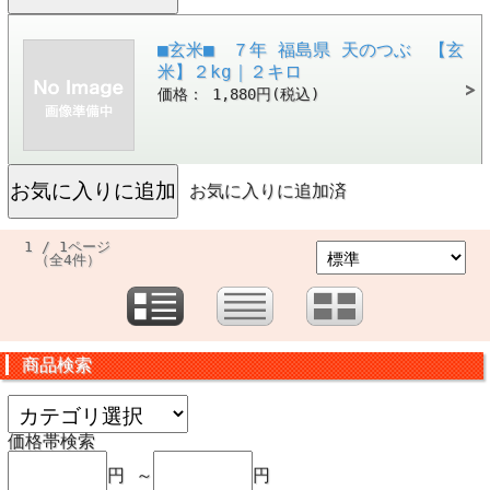
■玄米■ ７年 福島県 天のつぶ 【玄
米】２kg｜２キロ
価格： 1,880円(税込)
お気に入りに追加済
1 / 1ページ
（全4件）
商品検索
価格帯検索
円 ～
円