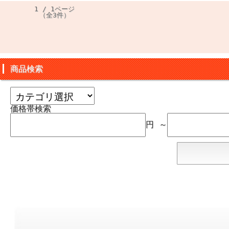
1 / 1ページ
（全3件）
商品検索
価格帯検索
円 ～