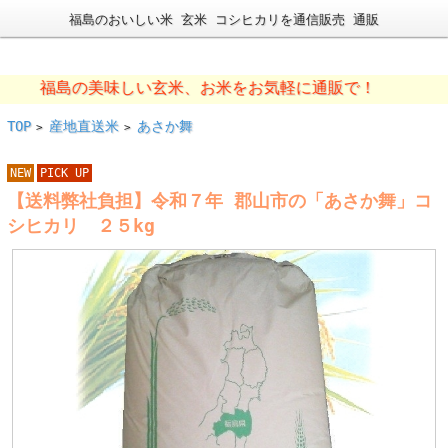
福島のおいしい米 玄米 コシヒカリを通信販売 通販
福島の美味しい玄米、お米をお気軽に通販で！
TOP
産地直送米
あさか舞
>
>
NEW
PICK UP
【送料弊社負担】令和７年 郡山市の「あさか舞」コ
シヒカリ ２５kg