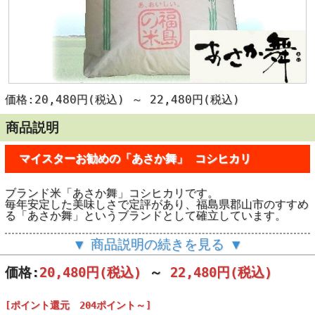
価格:20,480円(税込)
～
22,480円(税込)
商品説明
マイスターお勧めの「あさか舞」 コシヒカリ
ブランド米「あさか舞」コシヒカリです。
毎年安定した美味しさで定評があり、福島県郡山市のすすめ
る「あさか舞」というブランドとして確立しています。
日本人で良かった…
▼ 商品説明の続きを見る ▼
お釜を開けるとふわ～っと立ち上る米の香
価格:
20,480円
(税込)
～
22,480円
(税込)
一粒一粒の米が主張しあうかのように釜の中で照り輝き
まるで、お釜が白い宝石箱のよう…
さっくり混ぜて、お気に入りの器に盛って さぁ「いただき
[ポイント還元 204ポイント～]