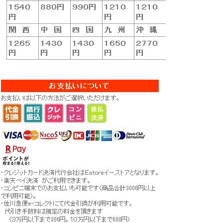
おいしい福島県のお米です
優良契約農
ごはんは日本の元気の源です。ごはんがおい
だけを使用
しければ、きっと元気が出てきます。 『食
使用する農
卓が笑顔で満たされますように』。そんな気
質の検査も
持ちでおいしいお米をお届けしています。
す！