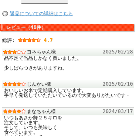
いるためです。
返品についての詳細はこちら
※ 粘土質の土壌
レビュー（46件）
料が流れにくいた
稲に行き届き、お
総評:
4.7
われています。
ヨネちゃん様
2025/02/28
品不足で当品しかなく買いました。
あさか舞のネーミ
少しばらつきがありますね。
広大な「安積（あ
じんかい様
2025/02/10
の発展の礎を築い
おいしいお米で定期購入しています。
拓」等にちなみ、
手早く発送していただいているので大変ありがたいです・
の地名とおいしく
させる「舞」を組
まなちゃん様
2024/03/17
明治初期の日本
いつもあさか舞２５キロを
注文しています。
刀を鍬に持ち替え
そして、いつも美味しく
食べています。
の大地が、猪苗代