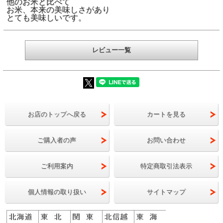
他のお米と比べて
たされ肥沃な大地
お米、本来の美味しさがあり
とても美味しいです。
人が夢見た実りの
ました。
この郡山産米「
レビュー一覧
積の大地に夢をか
ど全ての先人たち
降りた「奇跡の米
こだわり 一貫
お店のトップへ戻る
カートを見る
等級品質検査、低
ご購入者の声
お問い合わせ
して行います。精
スターが、お米の
ご利用案内
特定商取引法表示
し、うまみを残す
行っています。
個人情報の取り扱い
サイトマップ
日本の力の源は、やっぱりごはん！