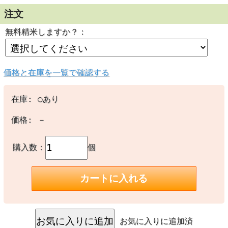
ます！」
注文
もっちり、ふわ～、口の中で舞うお米たち ご飯って、こん
なに美味しかったんだ！
無料精米しますか？：
そんな、感動を味わえる米、それが
郡山産ブランド米
お米マイスターお勧めのコシヒカリ１等米の玄米です。
価格と在庫を一覧で確認する
なんで郡山のお米
在庫:
○あり
現在、気候変動の
価格:
－
美味しいお米がと
ています。
購入数：
個
しかし、福島県
か）平野」は、粘
天を映す鏡のよう
される東北最大の
豊かな水、そして
お気に入りに追加済
など、お米作りに