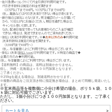
【送料無料】の商品は、送料は別途かかりません。
但し、
沖縄・北海道は＋５００円
加算となります。
ご了承ください。
※25kgを超える場合は、別途送料がかかります。
※複数の商品をご注文頂き特に指定無き場合は、まとめて同梱し発送いたし
ます。
※玄米商品等を複数個に小分け希望の場合、ポリ５ｋ袋、１０
ｋ袋に対応可能でございます。
ただし、1個小分けにつき１００円加算となります。ご了承く
ださい。
カートを見る