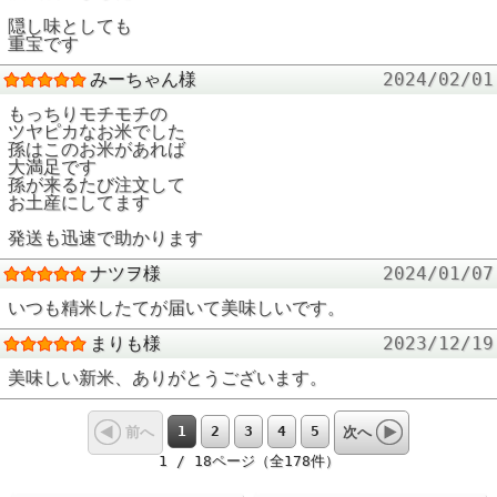
隠し味としても
重宝です
みーちゃん様
2024/02/01
もっちりモチモチの
ツヤピカなお米でした
孫はこのお米があれば
大満足です
孫が来るたび注文して
お土産にしてます
発送も迅速で助かります
ナツヲ様
2024/01/07
いつも精米したてが届いて美味しいです。
まりも様
2023/12/19
美味しい新米、ありがとうございます。
1
2
3
4
5
前へ
次へ
1 / 18ページ（全178件）