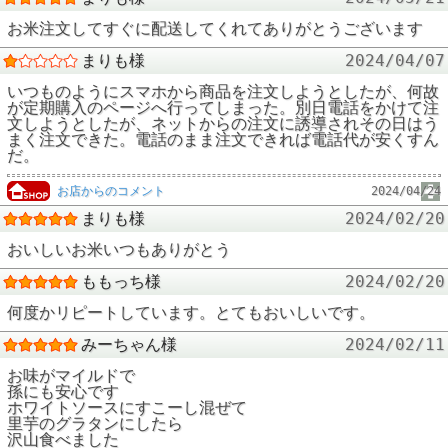
お米注文してすぐに配送してくれてありがとうございます
まりも様
2024/04/07
いつものようにスマホから商品を注文しようとしたが、何故
が定期購入のページへ行ってしまった。別日電話をかけて注
文しようとしたが、ネットからの注文に誘導されその日はう
まく注文できた。電話のまま注文できれば電話代が安くすん
だ。
お店からのコメント
2024/04/24
まりも様
2024/02/20
おいしいお米いつもありがとう
ももっち様
2024/02/20
何度かリピートしています。とてもおいしいです。
みーちゃん様
2024/02/11
お味がマイルドで
孫にも安心です
ホワイトソースにすこーし混ぜて
里芋のグラタンにしたら
沢山食べました