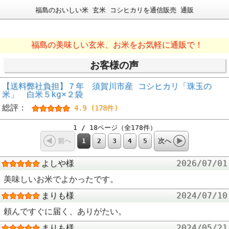
福島のおいしい米 玄米 コシヒカリを通信販売 通販
福島の美味しい玄米、お米をお気軽に通販で！
お客様の声
【送料弊社負担】７年 須賀川市産 コシヒカリ「珠玉の
米」 白米５kg×２袋
総評：
4.9 (178件)
1 / 18ページ（全178件）
1
2
3
4
5
前へ
次へ
よしや様
2026/07/01
美味しいお米でよかったです。
まりも様
2024/07/10
頼んですぐに届く、ありがたい。
まりも様
2024/05/21